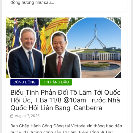
đồng hương như sau…
CỘNG ĐỒNG
TIN HÀNG ĐẦU
Biểu Tình Phản Đối Tô Lâm Tới Quốc
Hội Úc, T.Ba 11/8 @10am Trước Nhà
Quốc Hội Liên Bang–Canberra
August 7, 2026
Ban Chấp Hành Cộng Đồng tại Victoria xin thông báo đến
quý vị đại tướng cộng sản Tô Lâm, kiêm Tổng Bí Thư