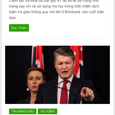
Cảnh sát Victoria đã bắt giữ 47 tài xế lái xe trong tình
trạng say xỉn và sử dụng ma túy trong một chiến dịch
tuần tra giao thông quy mô lớn ở Brimbank vào cuối tuần
qua.
Đọc Thêm
TIN HÀNG ĐẦU
VICTORIA