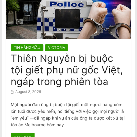
n
2026 Census Is Compulsory: $364
Daily Fine for Failure to Complete,
a
$3640 Penalty for False Information
m
e
s
e
TIN HÀNG ĐẦU
VICTORIA
N
Thiên Nguyễn bị buộc
e
tội giết phụ nữ gốc Việt,
w
s
ngáp trong phiên tòa
p
August 8, 2026
a
p
Một người đàn ông bị buộc tội giết một người hàng xóm
lớn tuổi được yêu mến, nổi tiếng với việc gọi mọi người là
e
“em yêu” —đã ngáp khi vụ án của ông ta được xét xử tại
r
tòa án Melbourne hôm nay.