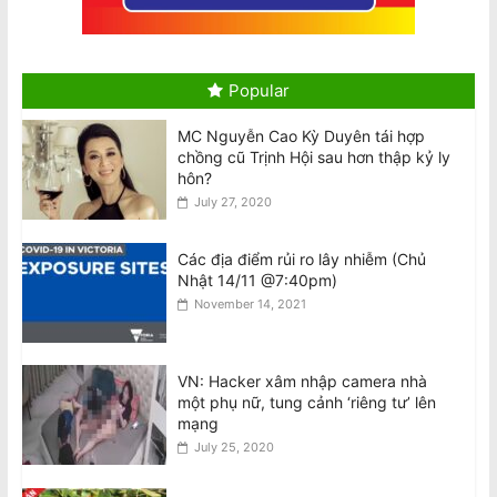
2026 Census Is Compulsory: $364
Daily Fine for Failure to Complete,
$3640 Penalty for False Information
August 10, 2026
Popular
Hai máy bay Jetstar và Qatar suýt va
MC Nguyễn Cao Kỳ Duyên tái hợp
chạm tại sân bay Sydney
chồng cũ Trịnh Hội sau hơn thập kỷ ly
August 10, 2026
hôn?
July 27, 2020
Tô Lâm dự Diễn đàn Tech Connect tại
Sydney, đối mặt các cuộc biểu tình
Các địa điểm rủi ro lây nhiễm (Chủ
khắp Úc
Nhật 14/11 @7:40pm)
August 10, 2026
November 14, 2021
Tổng Bí thư kiêm Chủ tịch nước Tô
Lâm đến Sydney tối 9/8, bắt đầu
VN: Hacker xâm nhập camera nhà
chuyến thăm Úc
một phụ nữ, tung cảnh ‘riêng tư’ lên
August 10, 2026
mạng
July 25, 2020