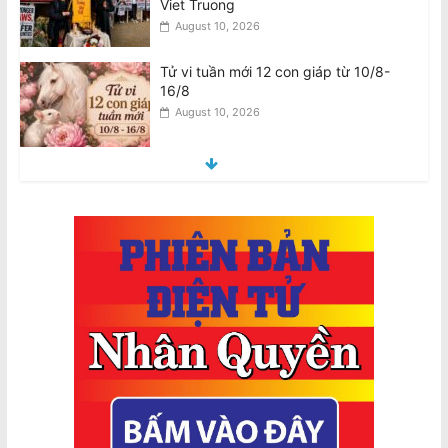
Tử vi tuần mới 12 con giáp từ 10/8-
16/8
August 10, 2026
Tử vi tuần mới 12 cung hoàng đạo
10/8-16/8
August 10, 2026
Úc chi $736 triệu mua 450 tên lửa
không đối không tầm xa AIM-260 của
Mỹ
August 9, 2026
2026 Census là Bắt buộc: Có thể Phạt
$364 mỗi ngày nếu Không Hoàn
Thành, $3640 nếu Khai Sai
August 10, 2026