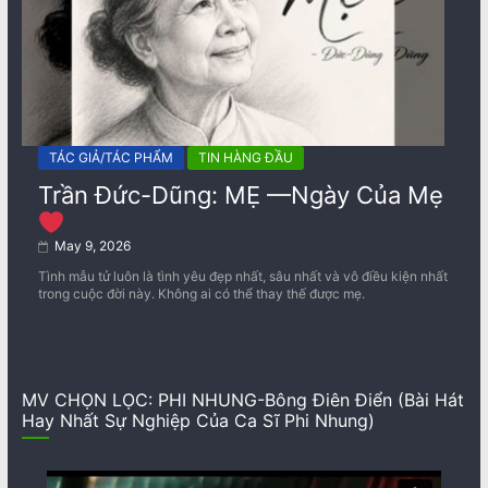
TÁC GIẢ/TÁC PHẨM
TIN HÀNG ĐẦU
Trần Đức-Dũng: MẸ —Ngày Của Mẹ
May 9, 2026
Tình mẫu tử luôn là tình yêu đẹp nhất, sâu nhất và vô điều kiện nhất
trong cuộc đời này. Không ai có thể thay thế được mẹ.
MV CHỌN LỌC: PHI NHUNG-Bông Điên Điển (Bài Hát
Hay Nhất Sự Nghiệp Của Ca Sĩ Phi Nhung)