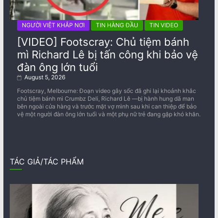
NGƯỜI VIỆT KHẮP NƠI
TIN HÀNG ĐẦU
TIN VIDEO
[VIDEO] Footscray: Chủ tiệm bánh
mì Richard Lê bị tấn công khi bảo vệ
đàn ông lớn tuổi
August 5, 2026
Footscray, Melbourne: Đoạn video gây sốc đã ghi lại khoảnh khắc
chủ tiệm bánh mì Crumbz Deli, Richard Lê —bị hành hung dã man
bên ngoài cửa hàng và trước mặt vợ mình sau khi can thiệp để bảo
vệ một người đàn ông lớn tuổi và một phụ nữ trẻ đang gặp khó khăn.
TÁC GIẢ/TÁC PHẨM