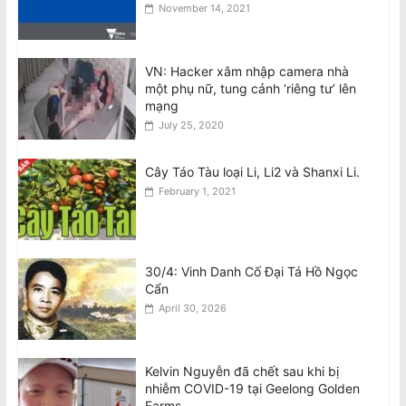
November 14, 2021
Giám khảo MasterChef bênh vực
Meghan về vụ ‘gây căng thẳng trên
trường quay’
VN: Hacker xâm nhập camera nhà
August 9, 2026
một phụ nữ, tung cảnh ‘riêng tư’ lên
mạng
July 25, 2020
Cây Táo Tàu loại Li, Li2 và Shanxi Li.
February 1, 2021
30/4: Vinh Danh Cố Đại Tá Hồ Ngọc
Cẩn
April 30, 2026
Kelvin Nguyễn đã chết sau khi bị
nhiễm COVID-19 tại Geelong Golden
Farms