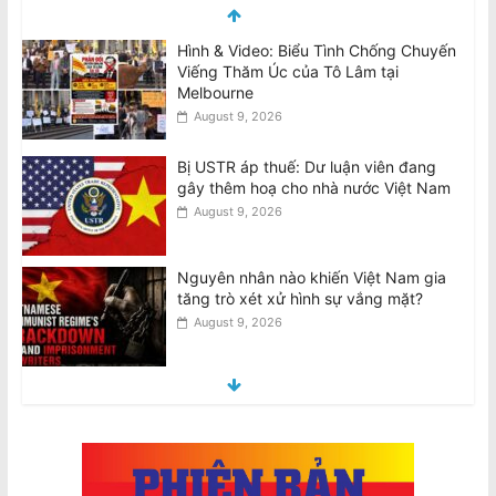
Hình & Video: Biểu Tình Chống Chuyến
Viếng Thăm Úc của Tô Lâm tại
Melbourne
August 9, 2026
Bị USTR áp thuế: Dư luận viên đang
gây thêm hoạ cho nhà nước Việt Nam
August 9, 2026
Nguyên nhân nào khiến Việt Nam gia
tăng trò xét xử hình sự vắng mặt?
August 9, 2026
Đại Hội Khoáng Đại trao đổi về những
khiếu nại liên quan đến cuộc Bầu cử
Ban Chấp Hành 2026-30
August 9, 2026
Thiên Nguyễn bị buộc tội giết phụ nữ
gốc Việt, ngáp trong phiên tòa