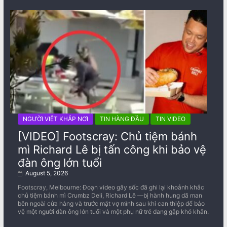
NGƯỜI VIỆT KHẮP NƠI
TIN HÀNG ĐẦU
TIN VIDEO
[VIDEO] Footscray: Chủ tiệm bánh
mì Richard Lê bị tấn công khi bảo vệ
đàn ông lớn tuổi
August 5, 2026
Footscray, Melbourne: Đoạn video gây sốc đã ghi lại khoảnh khắc
chủ tiệm bánh mì Crumbz Deli, Richard Lê —bị hành hung dã man
bên ngoài cửa hàng và trước mặt vợ mình sau khi can thiệp để bảo
vệ một người đàn ông lớn tuổi và một phụ nữ trẻ đang gặp khó khăn.