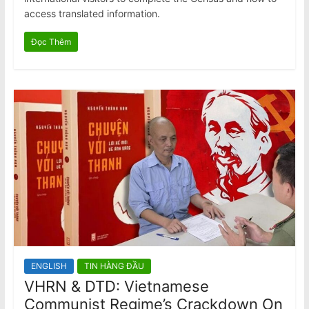
access translated information.
Đọc Thêm
ENGLISH
TIN HÀNG ĐẦU
VHRN & DTD: Vietnamese
Communist Regime’s Crackdown On