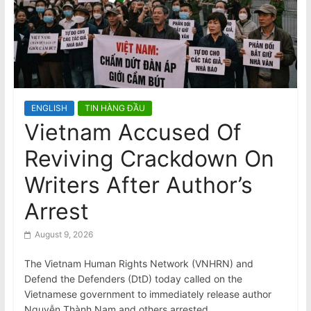
n
của Mỹ
VIDEO: Cú bắt tay của hai biểu
a
tượng nhạc pop Madonna và Kylie
m
Minogue
e
s
e
ENGLISH
TIN HÀNG ĐẦU
N
Vietnam Accused Of
e
Reviving Crackdown On
w
s
Writers After Author’s
p
Arrest
a
p
August 9, 2026
e
The Vietnam Human Rights Network (VNHRN) and
r
Defend the Defenders (DtD) today called on the
Vietnamese government to immediately release author
Nguyễn Thành Nam and others arrested…