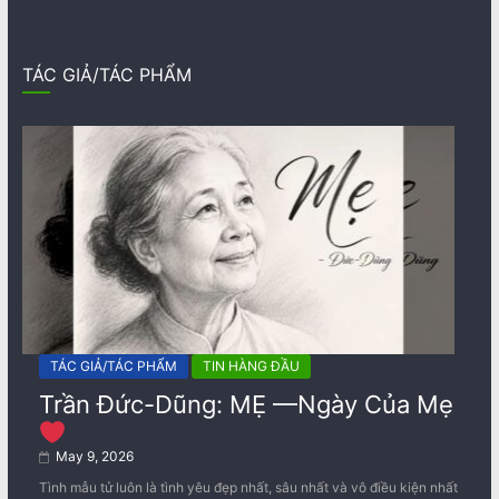
TÁC GIẢ/TÁC PHẨM
TÁC GIẢ/TÁC PHẨM
TIN HÀNG ĐẦU
Trần Đức-Dũng: MẸ —Ngày Của Mẹ
May 9, 2026
Tình mẫu tử luôn là tình yêu đẹp nhất, sâu nhất và vô điều kiện nhất