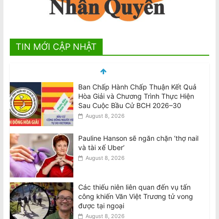
TIN MỚI CẬP NHẬT
Pauline Hanson sẽ ngăn chặn ‘thợ nail
và tài xế Uber’
August 8, 2026
Các thiếu niên liên quan đến vụ tấn
công khiến Văn Việt Trương tử vong
được tại ngoại
August 8, 2026
Teens involved in fatal attack on Van
Viet Truong freed on bail
August 8, 2026