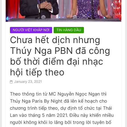
n
nữ gốc Việt, ngáp trong phiên tòa
a
National Stroke Week: Mẹo đơn giản
giúp giảm nguy cơ bị đột quỵ
m
e
NGƯỜI VIỆT KHẮP NƠI
TIN HÀNG ĐẦU
s
Chưa hết dịch nhưng
e
Thúy Nga PBN đã công
N
e
bố thời điểm đại nhạc
w
hội tiếp theo
s
p
January 23, 2021
a
Theo thông tin từ MC Nguyễn Ngọc Ngạn thì
p
Thúy Nga Paris By Night đã lên kế hoạch cho
e
chương trình tiếp theo, dự định tổ chức tại Thái
r
Lan vào tháng 5 năm 2021. Điều này khiến nhiều
người không khỏi lo lắng bởi trong lời tuyên bố