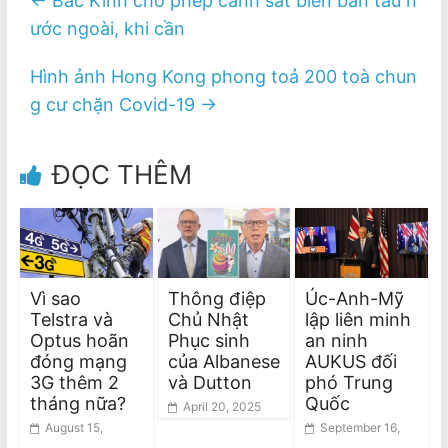
←
Bắc Kinh cho phép cảnh sát biển bắn tàu n
ước ngoài, khi cần
Hình ảnh Hong Kong phong toả 200 toà chun
g cư chặn Covid-19
→
ĐỌC THÊM
Vì sao
Thông điệp
Úc-Anh-Mỹ
Telstra và
Chủ Nhật
lập liên minh
Optus hoãn
Phục sinh
an ninh
đóng mạng
của Albanese
AUKUS đối
3G thêm 2
và Dutton
phó Trung
tháng nữa?
Quốc
April 20, 2025
August 15,
September 16,