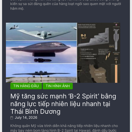
kiến sự sa sút đáng quên của hàng loạt ngôi sao quen mặt với người
hâm mộ.
TIN HÀNG ĐẦU
TIN HÌNH ẢNH
Mỹ tăng sức mạnh ‘B-2 Spirit’ bằng
năng lực tiếp nhiên liệu nhanh tại
Thái Bình Dương
July 14, 2026
Không quân Mỹ vừa trình diễn khả năng tiếp nhiên liệu nhanh cho
máy bay ném bom tàng hình B-2 Spirit tại Hawaii, đánh dấu bước