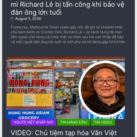
mì Richard Lê bị tấn công khi bảo vệ
đàn ông lớn tuổi
August 5, 2026
Footscray, Melbourne: Đoạn video gây sốc đã ghi lại khoảnh khắc
chủ tiệm bánh mì Crumbz Deli, Richard Lê —bị hành hung dã man
bên ngoài cửa hàng và trước mặt vợ mình sau khi can thiệp để bảo
vệ một người đàn ông lớn tuổi và một phụ nữ trẻ đang gặp khó khăn.
NGƯỜI VIỆT KHẮP NƠI
TIN HÀNG ĐẦU
TIN VIDEO
VIDEO: Chủ tiệm tạp hóa Văn Việt