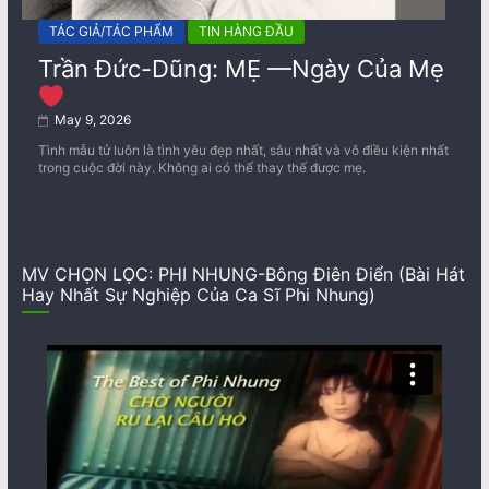
TÁC GIẢ/TÁC PHẨM
TIN HÀNG ĐẦU
Trần Đức-Dũng: MẸ —Ngày Của Mẹ
May 9, 2026
Tình mẫu tử luôn là tình yêu đẹp nhất, sâu nhất và vô điều kiện nhất
trong cuộc đời này. Không ai có thể thay thế được mẹ.
MV CHỌN LỌC: PHI NHUNG-Bông Điên Điển (Bài Hát
Hay Nhất Sự Nghiệp Của Ca Sĩ Phi Nhung)