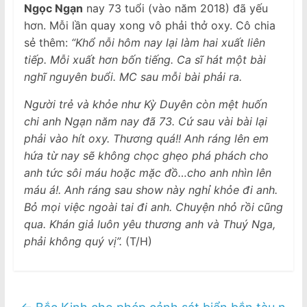
Ngọc Ngạn
nay 73 tuổi (vào năm 2018) đã yếu
hơn. Mỗi lần quay xong vô phải thở oxy. Cô chia
sẻ thêm:
“Khổ nỗi hôm nay lại làm hai xuất liên
tiếp. Mỗi xuất hơn bốn tiếng. Ca sĩ hát một bài
nghĩ nguyên buổi. MC sau mỗi bài phải ra.
Người trẻ và khỏe như Kỳ Duyên còn mệt huốn
chi anh Ngạn năm nay đã 73. Cứ sau vài bài lại
phải vào hít oxy. Thương quá!! Anh ráng lên em
hứa từ nay sẽ không chọc ghẹo phá phách cho
anh tức sôi máu hoặc mặc đồ…cho anh nhìn lên
máu á!. Anh ráng sau show này nghỉ khỏe đi anh.
Bỏ mọi việc ngoài tai đi anh. Chuyện nhỏ rồi cũng
qua. Khán giả luôn yêu thương anh và Thuý Nga,
phải không quý vị”.
(T/H)