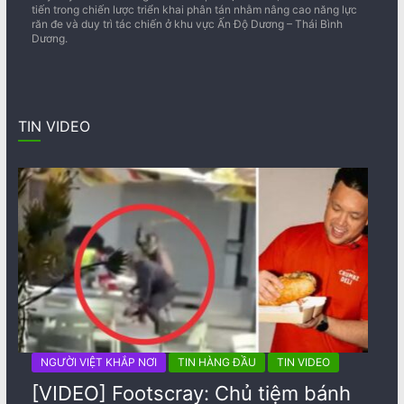
tiến trong chiến lược triển khai phân tán nhằm nâng cao năng lực
răn đe và duy trì tác chiến ở khu vực Ấn Độ Dương – Thái Bình
Dương.
TIN VIDEO
NGƯỜI VIỆT KHẮP NƠI
TIN HÀNG ĐẦU
TIN VIDEO
[VIDEO] Footscray: Chủ tiệm bánh