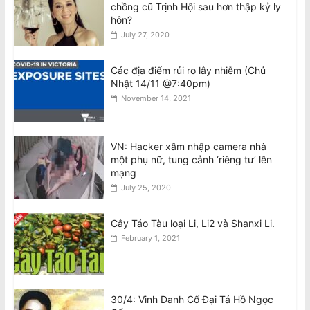
chồng cũ Trịnh Hội sau hơn thập kỷ ly
của Ô. Nguyễn Quang Duy: Sự
hôn?
Nguyện Biện Và Hành Vi Vu Khống
Hàm Hồ Bắt Nguồn Từ Sự Gian Dối Nội
July 27, 2020
Quy
August 8, 2026
Các địa điểm rủi ro lây nhiễm (Chủ
Nhật 14/11 @7:40pm)
Tân BCH CĐNVTD-VIC: Tóm Tắt Thư
November 14, 2021
Luật Sư Bằng Tiếng Việt
August 8, 2026
VN: Hacker xâm nhập camera nhà
một phụ nữ, tung cảnh ‘riêng tư’ lên
Ban Chấp Hành Chấp Thuận Kết Quả
mạng
Hòa Giải và Chương Trình Thực Hiện
July 25, 2020
Sau Cuộc Bầu Cử BCH 2026–30
August 8, 2026
Cây Táo Tàu loại Li, Li2 và Shanxi Li.
February 1, 2021
30/4: Vinh Danh Cố Đại Tá Hồ Ngọc