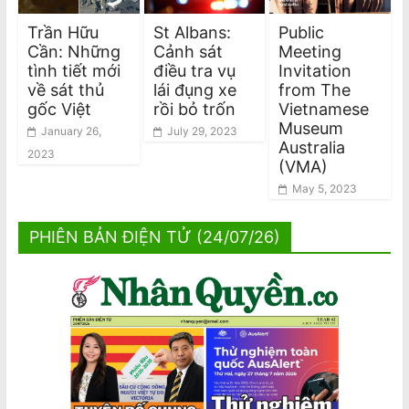
Trần Hữu
St Albans:
Public
Cần: Những
Cảnh sát
Meeting
tình tiết mới
điều tra vụ
Invitation
về sát thủ
lái đụng xe
from The
gốc Việt
rồi bỏ trốn
Vietnamese
Museum
January 26,
July 29, 2023
Australia
2023
(VMA)
May 5, 2023
PHIÊN BẢN ĐIỆN TỬ (24/07/26)