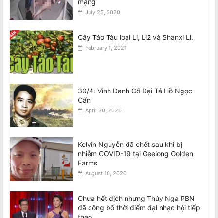
mạng
July 25, 2020
VIDEO: Cầu thủ 24 tuổi bị sét đánh tử
vong khi đang thi đấu tại Thái Lan
August 7, 2026
Cây Táo Tàu loại Li, Li2 và Shanxi Li.
February 1, 2021
30/4: Vinh Danh Cố Đại Tá Hồ Ngọc
Cẩn
April 30, 2026
Kelvin Nguyễn đã chết sau khi bị
nhiễm COVID-19 tại Geelong Golden
Farms
August 10, 2020
Chưa hết dịch nhưng Thúy Nga PBN
đã công bố thời điểm đại nhạc hội tiếp
theo