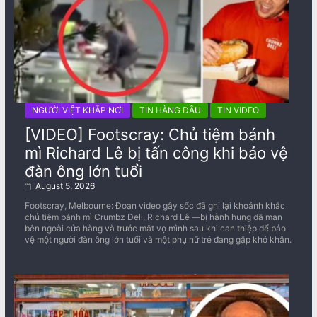
NGƯỜI VIỆT KHẮP NƠI
TIN HÀNG ĐẦU
TIN VIDEO
[VIDEO] Footscray: Chủ tiệm bánh
mì Richard Lê bị tấn công khi bảo vệ
đàn ông lớn tuổi
August 5, 2026
Footscray, Melbourne: Đoạn video gây sốc đã ghi lại khoảnh khắc
chủ tiệm bánh mì Crumbz Deli, Richard Lê —bị hành hung dã man
bên ngoài cửa hàng và trước mặt vợ mình sau khi can thiệp để bảo
vệ một người đàn ông lớn tuổi và một phụ nữ trẻ đang gặp khó khăn.