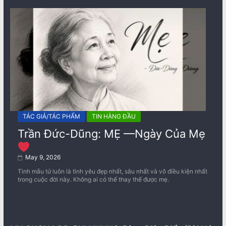
TÁC GIẢ/TÁC PHẨM
TIN HÀNG ĐẦU
Trần Đức-Dũng: MẸ —Ngày Của Mẹ
May 9, 2026
Tình mẫu tử luôn là tình yêu đẹp nhất, sâu nhất và vô điều kiện nhất
trong cuộc đời này. Không ai có thể thay thế được mẹ.