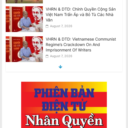
VHRN & DTD: Vietnamese Communist
Regime’s Crackdown On And
Imprisonment Of Writers
August 7, 2026
Biểu Tình Phản Đối Tô Lâm Tới Quốc
Hội Úc, T.Ba 11/8 @10am Trước Nhà
Quốc Hội Liên Bang–Canberra
August 7, 2026
Thông Cáo: Không Chấp Nhận Sự Có
Mặt Của Đại Tướng Công An –Tổng Bí
Thư Kiêm Chủ Tịch Nước CHXHCN
Việt Nam Thăm Viếng Nước Úc.
August 7, 2026
Announcement: Objection to the Visit
of General of Public Security, General
Secretary and State President of the
Socialist Republic of Vietnam, to
Australia