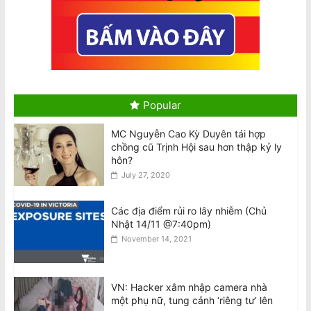
August 7, 2026
Điều tra Dân số 2026: Thông tin cho di
dân, người tị nạn và du khách quốc tế
August 7, 2026
Popular
Census 2026: Information for
migrants, refugees and international
MC Nguyễn Cao Kỳ Duyên tái hợp
visitors
chồng cũ Trịnh Hội sau hơn thập kỷ ly
August 7, 2026
hôn?
July 27, 2020
Nhiều VĐV ‘bốc hơi’ sau khi tham dự
Đại hội Thể thao lớn thứ 3 thế giới
Các địa điểm rủi ro lây nhiễm (Chủ
August 7, 2026
Nhật 14/11 @7:40pm)
November 14, 2021
Nghiên cứu Úc: Nắng nóng cực đoan
nguy cơ ảnh hưởng đến sức khỏe tâm
thần ở trẻ em
VN: Hacker xâm nhập camera nhà
August 7, 2026
một phụ nữ, tung cảnh ‘riêng tư’ lên