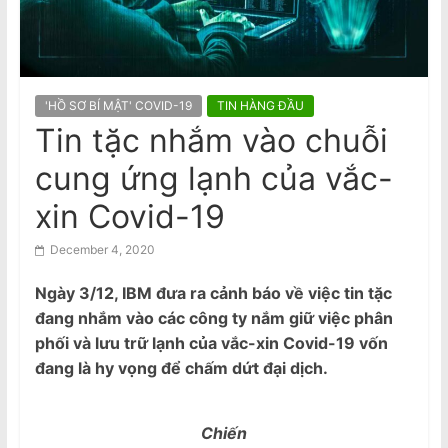
n
di dân, người tị nạn và du khách
quốc tế
a
Census 2026: Information for
m
migrants, refugees and international
e
visitors
'HỒ SƠ BÍ MẬT' COVID-19
TIN HÀNG ĐẦU
Biểu Tình Phản Đối Tô Lâm Tới Quốc
s
Hội Úc, T.Ba 11/8 @10am Trước Nhà
Tin tặc nhắm vào chuỗi
e
Quốc Hội Liên Bang–Canberra
cung ứng lạnh của vắc-
N
e
xin Covid-19
w
December 4, 2020
s
p
Ngày 3/12, IBM đưa ra cảnh báo về việc tin tặc
a
đang nhắm vào các công ty nắm giữ việc phân
p
phối và lưu trữ lạnh của vắc-xin Covid-19 vốn
e
đang là hy vọng để chấm dứt đại dịch.
r
Chiến