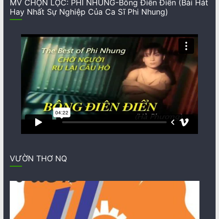
MV CHỌN LỌC: PHI NHUNG-Bông Điên Điển (Bài Hát
Hay Nhất Sự Nghiệp Của Ca Sĩ Phi Nhung)
VƯỜN THƠ NQ