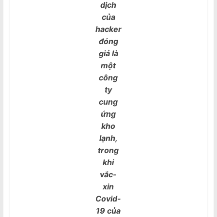
dịch
của
hacker
đóng
giả là
một
công
ty
cung
ứng
kho
lạnh,
trong
khi
vắc-
xin
Covid-
19 của