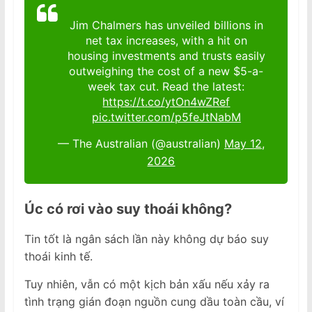
Jim Chalmers has unveiled billions in
net tax increases, with a hit on
housing investments and trusts easily
outweighing the cost of a new $5-a-
week tax cut. Read the latest:
https://t.co/ytOn4wZRef
pic.twitter.com/p5feJtNabM
— The Australian (@australian)
May 12,
2026
Úc có rơi vào suy thoái không?
Tin tốt là ngân sách lần này không dự báo suy
thoái kinh tế.
Tuy nhiên, vẫn có một kịch bản xấu nếu xảy ra
tình trạng gián đoạn nguồn cung dầu toàn cầu, ví