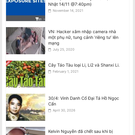
Nhật 14/11 @7:40pm)
Sydney, đối mặt các cuộc biểu tình
November 14, 2021
khắp Úc
August 10, 2026
VN: Hacker xâm nhập camera nhà
Tổng Bí thư kiêm Chủ tịch nước Tô
một phụ nữ, tung cảnh ‘riêng tư’ lên
Lâm đến Sydney tối 9/8, bắt đầu
mạng
chuyến thăm Úc
July 25, 2020
August 10, 2026
Cây Táo Tàu loại Li, Li2 và Shanxi Li.
February 1, 2021
30/4: Vinh Danh Cố Đại Tá Hồ Ngọc
Cẩn
April 30, 2026
Kelvin Nguyễn đã chết sau khi bị