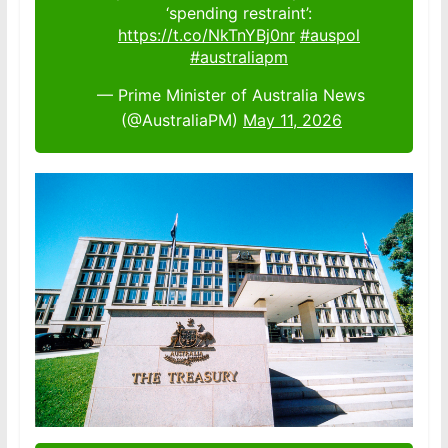
‘spending restraint’:
https://t.co/NkTnYBj0nr
#auspol
#australiapm
— Prime Minister of Australia News
(@AustraliaPM)
May 11, 2026