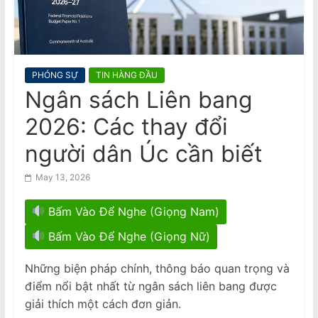
n
Daily Fine for Failure to Complete,
$3640 Penalty for False Information
a
Hai máy bay Jetstar và Qatar suýt
m
va chạm tại sân bay Sydney
e
PHÓNG SỰ
TIN HÀNG ĐẦU
s
Ngân sách Liên bang
e
2026: Các thay đổi
N
e
người dân Úc cần biết
w
May 13, 2026
s
p
Bấm Vào Để Nghe (Giọng Nam)
a
Bấm Vào Để Nghe (Giọng Nữ)
p
e
Những biện pháp chính, thông báo quan trọng và
r
điểm nổi bật nhất từ ngân sách liên bang được
giải thích một cách đơn giản.