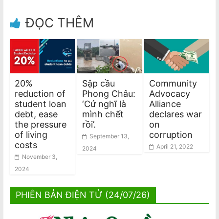
ĐỌC THÊM
20%
Sập cầu
Community
reduction of
Phong Châu:
Advocacy
student loan
‘Cứ nghĩ là
Alliance
debt, ease
mình chết
declares war
the pressure
rồi’.
on
of living
corruption
September 13,
costs
April 21, 2022
2024
November 3,
2024
PHIÊN BẢN ĐIỆN TỬ (24/07/26)