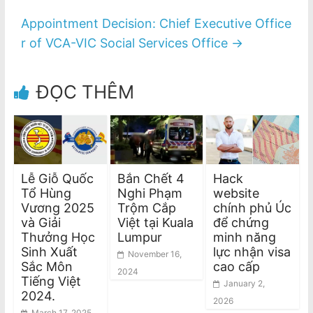
Appointment Decision: Chief Executive Office
r of VCA-VIC Social Services Office
→
ĐỌC THÊM
Lễ Giỗ Quốc
Bắn Chết 4
Hack
Tổ Hùng
Nghi Phạm
website
Vương 2025
Trộm Cắp
chính phủ Úc
và Giải
Việt tại Kuala
để chứng
Thưởng Học
Lumpur
minh năng
Sinh Xuất
lực nhận visa
November 16,
Sắc Môn
cao cấp
2024
Tiếng Việt
January 2,
2024.
2026
March 17, 2025