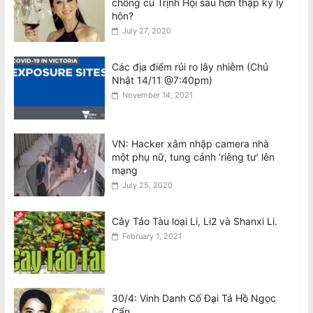
chồng cũ Trịnh Hội sau hơn thập kỷ ly
hôn?
Thiên Nguyễn bị buộc tội giết phụ nữ
July 27, 2020
gốc Việt, ngáp trong phiên tòa
August 8, 2026
Các địa điểm rủi ro lây nhiễm (Chủ
Nhật 14/11 @7:40pm)
National Stroke Week: Mẹo đơn giản
November 14, 2021
giúp giảm nguy cơ bị đột quỵ
August 8, 2026
VN: Hacker xâm nhập camera nhà
một phụ nữ, tung cảnh ‘riêng tư’ lên
National Stroke Week: 6 Loại thực
mạng
phẩm giúp ngăn ngừa các cơn đột
July 25, 2020
quỵ, tử vong
August 8, 2026
Cây Táo Tàu loại Li, Li2 và Shanxi Li.
February 1, 2021
30/4: Vinh Danh Cố Đại Tá Hồ Ngọc
Cẩn