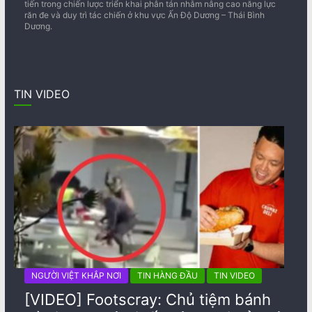
tiến trong chiến lược triển khai phân tán nhằm nâng cao năng lực
răn đe và duy trì tác chiến ở khu vực Ấn Độ Dương – Thái Bình
Dương.
TIN VIDEO
NGƯỜI VIỆT KHẮP NƠI
TIN HÀNG ĐẦU
TIN VIDEO
[VIDEO] Footscray: Chủ tiệm bánh