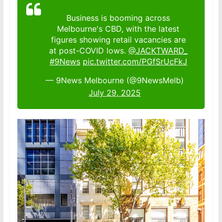
Business is booming across
Melbourne's CBD, with the latest
figures showing retail vacancies are
at post-COVID lows.
@JACKTWARD_
#9News
pic.twitter.com/PGfSrUcFkJ
— 9News Melbourne (@9NewsMelb)
July 29, 2025