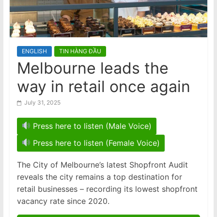
n
Bầu cử Ban Chấp Hành 2026-30
Thiên Nguyễn bị buộc tội giết phụ
a
nữ gốc Việt, ngáp trong phiên tòa
m
e
ENGLISH
TIN HÀNG ĐẦU
s
Melbourne leads the
e
way in retail once again
N
e
July 31, 2025
w
s
Press here to listen (Male Voice)
p
Press here to listen (Female Voice)
a
p
The City of Melbourne’s latest Shopfront Audit
reveals the city remains a top destination for
e
retail businesses – recording its lowest shopfront
r
vacancy rate since 2020.