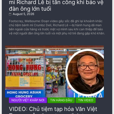
mì Richard Lê bị tấn công khi bảo vệ
đàn ông lớn tuổi
August 5, 2026
Footscray, Melbourne: Đoạn video gây sốc đã ghi lại khoảnh khắc
chủ tiệm bánh mì Crumbz Deli, Richard Lê —bị hành hung dã man
bên ngoài cửa hàng và trước mặt vợ mình sau khi can thiệp để bảo
vệ một người đàn ông lớn tuổi và một phụ nữ trẻ đang gặp khó khăn.
NGƯỜI VIỆT KHẮP NƠI
TIN HÀNG ĐẦU
TIN VIDEO
VIDEO: Chủ tiệm tạp hóa Văn Việt