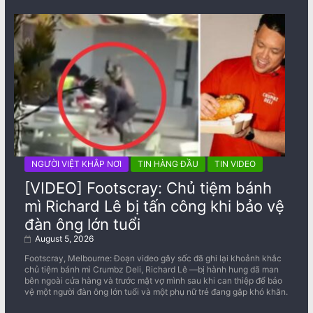
NGƯỜI VIỆT KHẮP NƠI
TIN HÀNG ĐẦU
TIN VIDEO
[VIDEO] Footscray: Chủ tiệm bánh
mì Richard Lê bị tấn công khi bảo vệ
đàn ông lớn tuổi
August 5, 2026
Footscray, Melbourne: Đoạn video gây sốc đã ghi lại khoảnh khắc
chủ tiệm bánh mì Crumbz Deli, Richard Lê —bị hành hung dã man
bên ngoài cửa hàng và trước mặt vợ mình sau khi can thiệp để bảo
vệ một người đàn ông lớn tuổi và một phụ nữ trẻ đang gặp khó khăn.