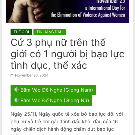
n
nữ gốc Việt, ngáp trong phiên tòa
National Stroke Week: Mẹo đơn giản
a
giúp giảm nguy cơ bị đột quỵ
m
e
THẾ GIỚI
TIN HÀNG ĐẦU
s
Cứ 3 phụ nữ trên thế
e
giới có 1 người bị bạo lực
N
e
tình dục, thể xác
w
November 26, 2024
s
p
Bấm Vào Để Nghe (Giọng Nam)
a
Bấm Vào Để Nghe (Giọng Nữ)
p
e
Ngày 25/11, Ngày quốc tế xóa bỏ bạo lực đối với
r
phụ nữ và trẻ em gái đánh dấu khởi đầu của 16
ngày chiến dịch hành động chấm dứt bạo lực