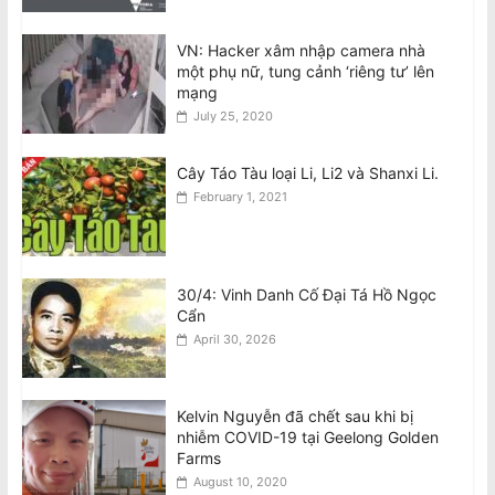
August 8, 2026
VN: Hacker xâm nhập camera nhà
một phụ nữ, tung cảnh ‘riêng tư’ lên
Ban Chấp Hành Chấp Thuận Kết Quả
mạng
Hòa Giải và Chương Trình Thực Hiện
July 25, 2020
Sau Cuộc Bầu Cử BCH 2026–30
August 8, 2026
Cây Táo Tàu loại Li, Li2 và Shanxi Li.
February 1, 2021
30/4: Vinh Danh Cố Đại Tá Hồ Ngọc
Cẩn
April 30, 2026
Kelvin Nguyễn đã chết sau khi bị
nhiễm COVID-19 tại Geelong Golden
Farms
August 10, 2020