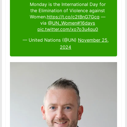
Monday is the International Day for
the Elimination of Violence against
Women.
https://t.co/c2tBnG7Gcq
—
via
@UN_Women
#16days
pic.twitter.com/xo7o3u4qu0
— United Nations (@UN)
November 25,
2024