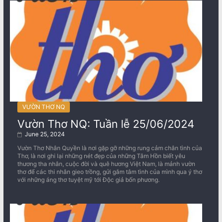
VƯỜN THƠ NQ
Vườn Thơ NQ: Tuần lễ 25/06/2024
June 25, 2024
Vườn Thơ Nhân Quyền là nơi gặp gỡ những rung cảm chân tình của
Thơ, là nơi ghi lại những nét đẹp của những Tâm Hồn biết yêu
thương tha nhân, cuộc đời và quê hương Việt Nam, là mảnh vườn
thơ để các thi nhân gieo trồng, gửi gắm tâm tình của mình qua ý thơ
với những áng thơ tuyệt mỹ tới Độc giả bốn phương.