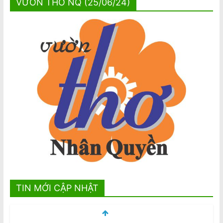
VƯỜN THƠ NQ (25/06/24)
TIN MỚI CẬP NHẬT