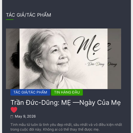
TÁC GIẢ/TÁC PHẨM
TÁC GIẢ/TÁC PHẨM
TIN HÀNG ĐẦU
Trần Đức-Dũng: MẸ —Ngày Của Mẹ
May 9, 2026
Tình mẫu tử luôn là tình yêu đẹp nhất, sâu nhất và vô điều kiện nhất
trong cuộc đời này. Không ai có thể thay thế được mẹ.