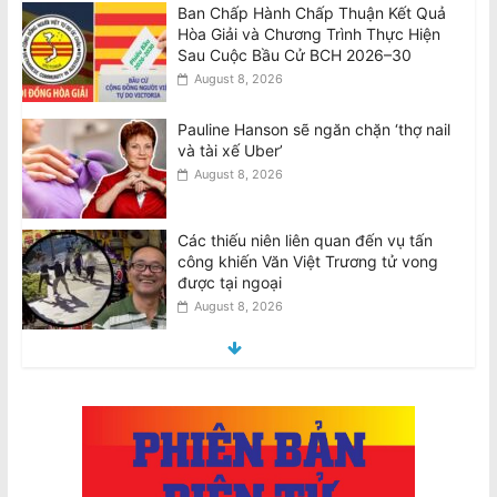
Pauline Hanson sẽ ngăn chặn ‘thợ nail
và tài xế Uber’
August 8, 2026
Các thiếu niên liên quan đến vụ tấn
công khiến Văn Việt Trương tử vong
được tại ngoại
August 8, 2026
Teens involved in fatal attack on Van
Viet Truong freed on bail
August 8, 2026
VIDEO: ATSB điều tra 2 máy bay
Qantas suýt đâm nhau ở Sydney
August 8, 2026
Thiên Nguyễn bị buộc tội giết phụ nữ
gốc Việt, ngáp trong phiên tòa