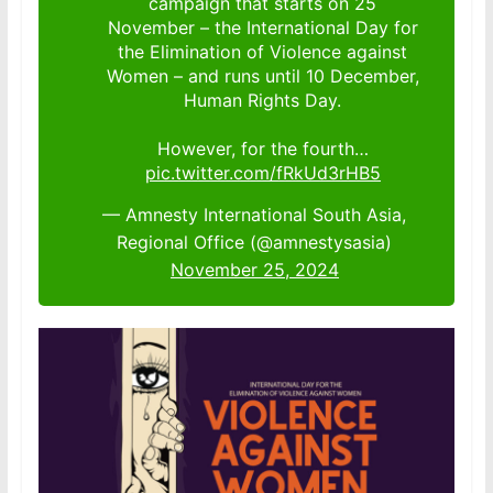
campaign that starts on 25
November – the International Day for
the Elimination of Violence against
Women – and runs until 10 December,
Human Rights Day.
However, for the fourth…
pic.twitter.com/fRkUd3rHB5
— Amnesty International South Asia,
Regional Office (@amnestysasia)
November 25, 2024