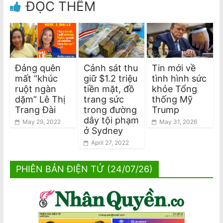
ĐỌC THÊM
Đảng quên
Cảnh sát thu
Tin mới về
mất “khúc
giữ $1.2 triệu
tình hình sức
ruột ngàn
tiền mặt, đồ
khỏe Tổng
dặm” Lê Thị
trang sức
thống Mỹ
Trang Đài
trong đường
Trump
dây tội phạm
May 29, 2022
May 31, 2026
ở Sydney
April 27, 2022
PHIÊN BẢN ĐIỆN TỬ (24/07/26)