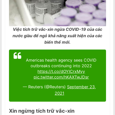
Việc tích trữ vắc-xin ngừa COVID-19 của các
nước giàu để ngỏ khả năng xuất hiện của các
biến thể mới.
Americas health agency sees COVID
outbreaks continuing into 2022
https://t.co/dOYICrxMyy
pic.twitter.com/hKAXTwJDsr
— Reuters (@Reuters)
September 23,
2021
Xin ngừng tích trữ vắc-xin