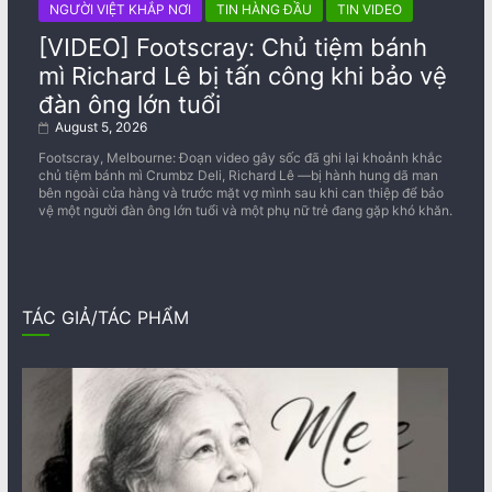
NGƯỜI VIỆT KHẮP NƠI
TIN HÀNG ĐẦU
TIN VIDEO
[VIDEO] Footscray: Chủ tiệm bánh
mì Richard Lê bị tấn công khi bảo vệ
đàn ông lớn tuổi
August 5, 2026
Footscray, Melbourne: Đoạn video gây sốc đã ghi lại khoảnh khắc
chủ tiệm bánh mì Crumbz Deli, Richard Lê —bị hành hung dã man
bên ngoài cửa hàng và trước mặt vợ mình sau khi can thiệp để bảo
vệ một người đàn ông lớn tuổi và một phụ nữ trẻ đang gặp khó khăn.
TÁC GIẢ/TÁC PHẨM