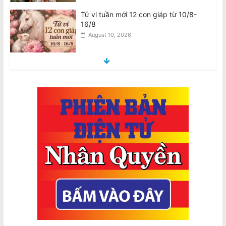
16/8
August 10, 2026
Tử vi tuần mới 12 cung hoàng đạo
10/8-16/8
August 10, 2026
Úc chi $736 triệu mua 450 tên lửa
không đối không tầm xa AIM-260 của
Mỹ
August 9, 2026
2026 Census là Bắt buộc: Có thể Phạt
$364 mỗi ngày nếu Không Hoàn
Thành, $3640 nếu Khai Sai
August 10, 2026
2026 Census Is Compulsory: $364
Daily Fine for Failure to Complete,
$3640 Penalty for False Information