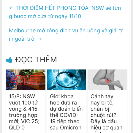
←
THỜI ĐIỂM HẾT PHONG TỎA: NSW sẽ từn
g bước mở cửa từ ngày 11/10
Melbourne mở rộng dịch vụ ăn uống và giải tr
í ngoài trời
→
ĐỌC THÊM
15/8: NSW
Giới khoa
Cánh tay
vượt 100 tử
học đưa ra
hay bị tê,
vong & 415
dự đoán biến
chân bị
trường hợp
thể COVID-
chuột rút?
mới; VIC 25;
19 tiếp theo
Đây là dấu
QLD 0
sau Omicron
hiệu cơ quan