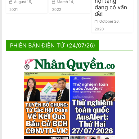
nội tạng
August 15,
March 14,
đang có vấn
2021
2022
đề!
October 26,
2020
PHIÊN BẢN ĐIỆN TỬ (24/07/26)