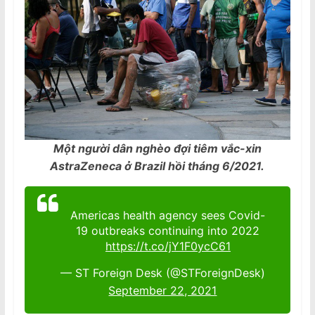
Một người dân nghèo đợi tiêm vắc-xin
AstraZeneca ở Brazil hồi tháng 6/2021.
Americas health agency sees Covid-
19 outbreaks continuing into 2022
https://t.co/jY1F0ycC61
— ST Foreign Desk (@STForeignDesk)
September 22, 2021