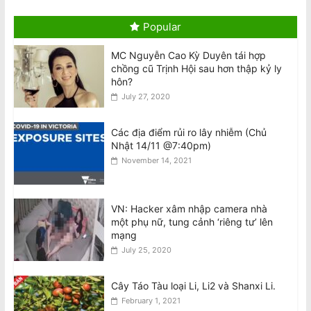
August 10, 2026
Popular
Hai máy bay Jetstar và Qatar suýt va
chạm tại sân bay Sydney
MC Nguyễn Cao Kỳ Duyên tái hợp
August 10, 2026
chồng cũ Trịnh Hội sau hơn thập kỷ ly
hôn?
July 27, 2020
Tô Lâm dự Diễn đàn Tech Connect tại
Sydney, đối mặt các cuộc biểu tình
khắp Úc
Các địa điểm rủi ro lây nhiễm (Chủ
Nhật 14/11 @7:40pm)
August 10, 2026
November 14, 2021
Tổng Bí thư kiêm Chủ tịch nước Tô
Lâm đến Sydney tối 9/8, bắt đầu
chuyến thăm Úc
VN: Hacker xâm nhập camera nhà
August 10, 2026
một phụ nữ, tung cảnh ‘riêng tư’ lên
mạng
July 25, 2020
Cây Táo Tàu loại Li, Li2 và Shanxi Li.
February 1, 2021