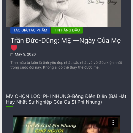
TÁC GIẢ/TÁC PHẨM
TIN HÀNG ĐẦU
Trần Đức-Dũng: MẸ —Ngày Của Mẹ
May 9, 2026
Tình mẫu tử luôn là tình yêu đẹp nhất, sâu nhất và vô điều kiện nhất
trong cuộc đời này. Không ai có thể thay thế được mẹ.
MV CHỌN LỌC: PHI NHUNG-Bông Điên Điển (Bài Hát
Hay Nhất Sự Nghiệp Của Ca Sĩ Phi Nhung)