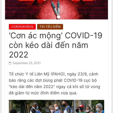
n
2026 Census Is Compulsory: $364
Daily Fine for Failure to Complete,
a
$3640 Penalty for False Information
m
e
CORONAVIRUS
TIN TIÊU ĐIỂM
s
‘Cơn ác mộng’ COVID-19
e
còn kéo dài đến năm
N
e
2022
w
September 25, 2021
s
p
Tổ chức Y tế Liên Mỹ (PAHO), ngày 23/9, cảnh
a
báo rằng các đợt bùng phát COVID-19 cục bộ
p
“kéo dài đến năm 2022” ngay cả khi số tử vong
e
đã giảm từ mức đỉnh điểm vừa qua.
r