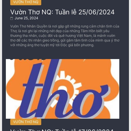
VƯỜN THƠ NQ
Vườn Thơ NQ: Tuần lễ 25/06/2024
June 25, 2024
Vườn Thơ Nhân Quyền là nơi gặp gỡ những rung cảm chân tình của
Thơ, là nơi ghi lại những nét đẹp của những Tâm Hồn biết yêu
thương tha nhân, cuộc đời và quê hương Việt Nam, là mảnh vườn
thơ để các thi nhân gieo trồng, gửi gắm tâm tình của mình qua ý thơ
với những áng thơ tuyệt mỹ tới Độc giả bốn phương.
VƯỜN THƠ NQ