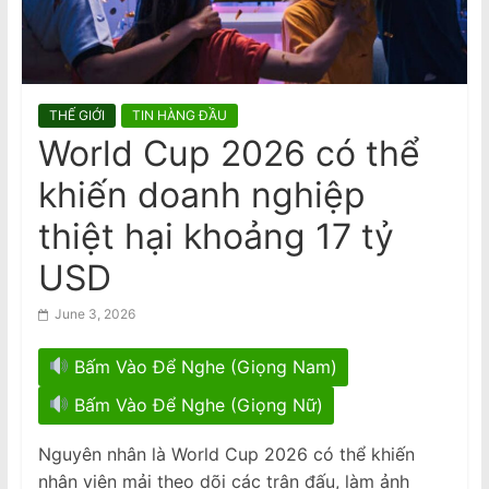
n
AVRNC: Phản Đối Tổng Bí Thư Kiêm
Chủ Tịch Nhà Nước CSVN Tô Lâm
a
Đến Úc Châu
m
e
THẾ GIỚI
TIN HÀNG ĐẦU
s
World Cup 2026 có thể
e
khiến doanh nghiệp
N
e
thiệt hại khoảng 17 tỷ
w
USD
s
p
June 3, 2026
a
Bấm Vào Để Nghe (Giọng Nam)
p
e
Bấm Vào Để Nghe (Giọng Nữ)
r
Nguyên nhân là World Cup 2026 có thể khiến
nhân viên mải theo dõi các trận đấu, làm ảnh