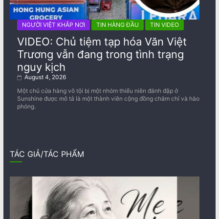
NGƯỜI VIỆT KHẮP NƠI
TIN HÀNG ĐẦU
TIN VIDEO
VIDEO: Chủ tiệm tạp hóa Văn Việt
Trương vẫn đang trong tình trạng
nguy kịch
August 4, 2026
Một chủ cửa hàng vô tội bị một nhóm thiếu niên đánh đập ở
Sunshine được mô tả là một thành viên cộng đồng chăm chỉ và hào
phóng.
TÁC GIẢ/TÁC PHẨM