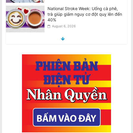
Tri ân người hùng Văn Việt Trương:
Chủ tiệm tạp hóa qua đời vì vết
thương trong vụ hành hung của nhóm
thiếu niên
August 6, 2026
Tributes for hero Van Viet Truong:
Grocery shop owner dies from injuries
suffered in teen group bashing
August 6, 2026
Biểu Tình Phản Đối Chuyến Công Du
của Tô Lâm tại Úc, T.Bảy 8/8 @2pm
trước Tòa Nhà Quốc Hội VIC
August 7, 2026
AVRNC: Phản Đối Tổng Bí Thư Kiêm
Chủ Tịch Nhà Nước CSVN Tô Lâm
Đến Úc Châu
August 7, 2026