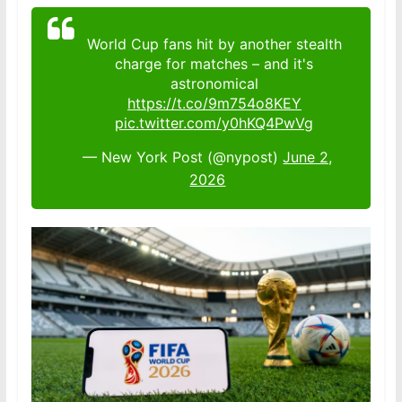
World Cup fans hit by another stealth
charge for matches – and it's
astronomical
https://t.co/9m754o8KEY
pic.twitter.com/y0hKQ4PwVg
— New York Post (@nypost)
June 2,
2026