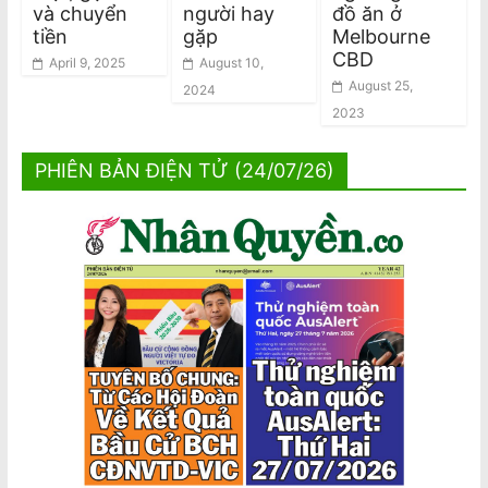
và chuyển
người hay
đồ ăn ở
tiền
gặp
Melbourne
CBD
April 9, 2025
August 10,
August 25,
2024
2023
PHIÊN BẢN ĐIỆN TỬ (24/07/26)