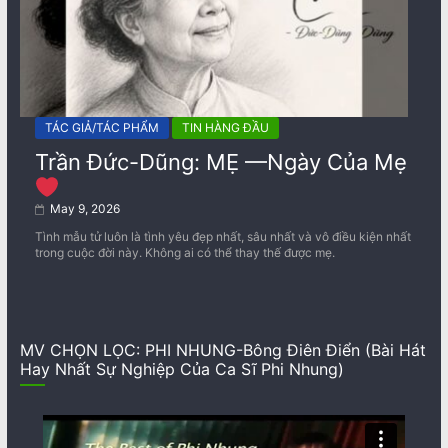
TÁC GIẢ/TÁC PHẨM
TIN HÀNG ĐẦU
Trần Đức-Dũng: MẸ —Ngày Của Mẹ
May 9, 2026
Tình mẫu tử luôn là tình yêu đẹp nhất, sâu nhất và vô điều kiện nhất
trong cuộc đời này. Không ai có thể thay thế được mẹ.
MV CHỌN LỌC: PHI NHUNG-Bông Điên Điển (Bài Hát
Hay Nhất Sự Nghiệp Của Ca Sĩ Phi Nhung)