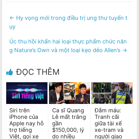
←
Hy vọng mới trong điều trị ung thư tuyến t
ụy
Úc thu hồi khẩn hai loại thực phẩm chức năn
g Nature’s Own và một loại kẹo dẻo Allen’s
→
ĐỌC THÊM
Siri trên
Ca sĩ Quang
Đẫm máu:
iPhone của
Lê mất trắng
Tranh cãi
Apple nay hỗ
gần
giữa tài xế
trợ tiếng
$150,000, lý
xe-tram và
Việt, gọi xe
do nhiều
người giao