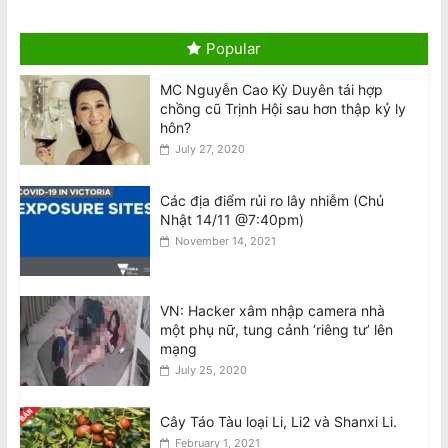
Chuyến thăm Úc của Tổng Bí thư kiêm
Chủ tịch Đảng Cộng Sản Việt Nam
Popular
August 6, 2026
MC Nguyễn Cao Kỳ Duyên tái hợp
chồng cũ Trịnh Hội sau hơn thập kỷ ly
Visit to Australia by the General
hôn?
Secretary and President of the
July 27, 2020
Socialist Republic of Vietnam
August 6, 2026
Các địa điểm rủi ro lây nhiễm (Chủ
Nhật 14/11 @7:40pm)
Tên lửa SpaceX Falcon 9 đâm vào Mặt
November 14, 2021
Trăng tốc độ 8.690 km/h
August 6, 2026
VN: Hacker xâm nhập camera nhà
một phụ nữ, tung cảnh ‘riêng tư’ lên
National Stroke Week: Sau tuổi 40, vì
mạng
sao bạn cần quan tâm đến đột quỵ?
July 25, 2020
August 6, 2026
Cây Táo Tàu loại Li, Li2 và Shanxi Li.
February 1, 2021