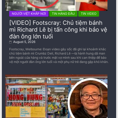
NGƯỜI VIỆT KHẮP NƠI
TIN HÀNG ĐẦU
TIN VIDEO
[VIDEO] Footscray: Chủ tiệm bánh
mì Richard Lê bị tấn công khi bảo vệ
đàn ông lớn tuổi
August 5, 2026
Footscray, Melbourne: Đoạn video gây sốc đã ghi lại khoảnh khắc
chủ tiệm bánh mì Crumbz Deli, Richard Lê —bị hành hung dã man
bên ngoài cửa hàng và trước mặt vợ mình sau khi can thiệp để bảo
vệ một người đàn ông lớn tuổi và một phụ nữ trẻ đang gặp khó khăn.