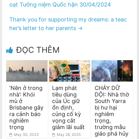
oạt Tưởng niệm Quốc hận 30/04/2024
Thank you for supporting my dreams: a teac
her’s letter to her parents
→
ĐỌC THÊM
‘Nên ở trong
Lạm phát
CHÁY DỮ
nhà’: Khói
tiêu dùng
DỘI: Nhà thờ
mù ở
của Úc giữ
South Yarra
Brisbane gây
ổn định,
bị hư hại
ra cảnh báo
củng cố kỳ
nghiêm
nghiêm
vọng cắt
trọng,
trọng
giảm lãi suất
trường mẫu
giáo phá hủy
May 30, 2023
May 28, 2025