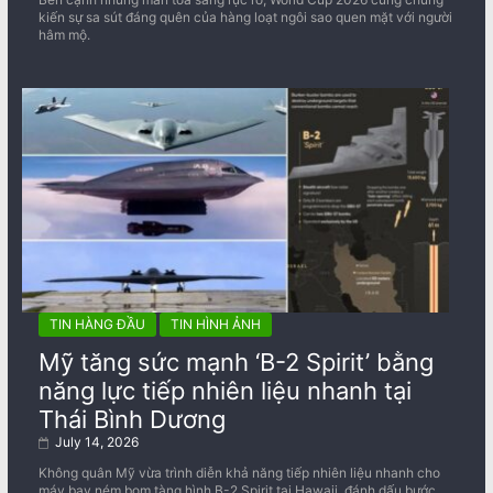
kiến sự sa sút đáng quên của hàng loạt ngôi sao quen mặt với người
hâm mộ.
TIN HÀNG ĐẦU
TIN HÌNH ẢNH
Mỹ tăng sức mạnh ‘B-2 Spirit’ bằng
năng lực tiếp nhiên liệu nhanh tại
Thái Bình Dương
July 14, 2026
Không quân Mỹ vừa trình diễn khả năng tiếp nhiên liệu nhanh cho
máy bay ném bom tàng hình B-2 Spirit tại Hawaii, đánh dấu bước