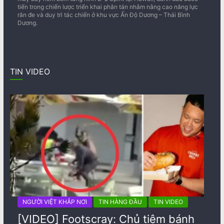
tiến trong chiến lược triển khai phân tán nhằm nâng cao năng lực
răn đe và duy trì tác chiến ở khu vực Ấn Độ Dương – Thái Bình
Dương.
TIN VIDEO
NGƯỜI VIỆT KHẮP NƠI
TIN HÀNG ĐẦU
TIN VIDEO
[VIDEO] Footscray: Chủ tiệm bánh