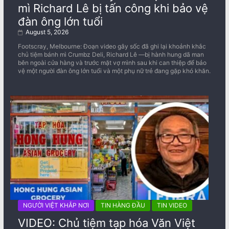
mì Richard Lê bị tấn công khi bảo vệ
đàn ông lớn tuổi
August 5, 2026
Footscray, Melbourne: Đoạn video gây sốc đã ghi lại khoảnh khắc
chủ tiệm bánh mì Crumbz Deli, Richard Lê —bị hành hung dã man
bên ngoài cửa hàng và trước mặt vợ mình sau khi can thiệp để bảo
vệ một người đàn ông lớn tuổi và một phụ nữ trẻ đang gặp khó khăn.
NGƯỜI VIỆT KHẮP NƠI
TIN HÀNG ĐẦU
TIN VIDEO
VIDEO: Chủ tiệm tạp hóa Văn Việt