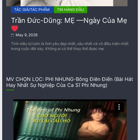
TÁC GIẢ/TÁC PHẨM
TIN HÀNG ĐẦU
Trần Đức-Dũng: MẸ —Ngày Của Mẹ
May 9, 2026
Tình mẫu tử luôn là tình yêu đẹp nhất, sâu nhất và vô điều kiện nhất
trong cuộc đời này. Không ai có thể thay thế được mẹ.
MV CHỌN LỌC: PHI NHUNG-Bông Điên Điển (Bài Hát
Hay Nhất Sự Nghiệp Của Ca Sĩ Phi Nhung)