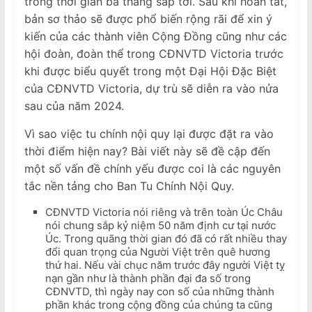
trong thời gian ba tháng sắp tới. Sau khi hoàn tất,
bản sơ thảo sẽ được phổ biến rộng rãi để xin ý
kiến của các thành viên Cộng Đồng cũng như các
hội đoàn, đoàn thể trong CĐNVTD Victoria trước
khi được biểu quyết trong một Đại Hội Đặc Biệt
của CĐNVTD Victoria, dự trù sẽ diễn ra vào nửa
sau của năm 2024.
Vì sao việc tu chính nội quy lại được đặt ra vào
thời điểm hiện nay? Bài viết này sẽ đề cập đến
một số vấn đề chính yếu được coi là các nguyên
tắc nền tảng cho Ban Tu Chính Nội Quy.
CĐNVTD Victoria nói riêng và trên toàn Úc Châu
nói chung sắp kỷ niệm 50 năm định cư tại nước
Úc. Trong quãng thời gian đó đã có rất nhiều thay
đổi quan trọng của Người Việt trên quê hương
thứ hai. Nếu vài chục năm trước đây người Việt tỵ
nạn gần như là thành phần đại đa số trong
CĐNVTD, thì ngày nay con số của những thành
phần khác trong cộng đồng của chúng ta cũng