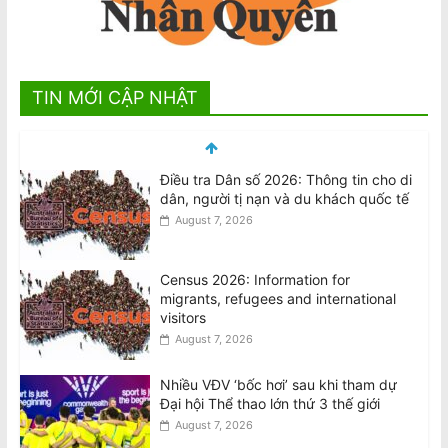
TIN MỚI CẬP NHẬT
Census 2026: Information for
migrants, refugees and international
visitors
August 7, 2026
Nhiều VĐV ‘bốc hơi’ sau khi tham dự
Đại hội Thể thao lớn thứ 3 thế giới
August 7, 2026
Nghiên cứu Úc: Nắng nóng cực đoan
nguy cơ ảnh hưởng đến sức khỏe tâm
thần ở trẻ em
August 7, 2026