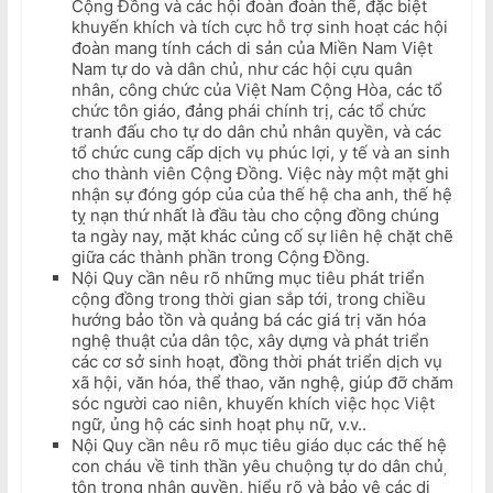
Cộng Đồng và các hội đoàn đoàn thể, đặc biệt
khuyến khích và tích cực hỗ trợ sinh hoạt các hội
đoàn mang tính cách di sản của Miền Nam Việt
Nam tự do và dân chủ, như các hội cựu quân
nhân, công chức của Việt Nam Cộng Hòa, các tổ
chức tôn giáo, đảng phái chính trị, các tổ chức
tranh đấu cho tự do dân chủ nhân quyền, và các
tổ chức cung cấp dịch vụ phúc lợi, y tế và an sinh
cho thành viên Cộng Đồng. Việc này một mặt ghi
nhận sự đóng góp của của thế hệ cha anh, thế hệ
tỵ nạn thứ nhất là đầu tàu cho cộng đồng chúng
ta ngày nay, mặt khác củng cố sự liên hệ chặt chẽ
giữa các thành phần trong Cộng Đồng.
Nội Quy cần nêu rõ những mục tiêu phát triển
cộng đồng trong thời gian sắp tới, trong chiều
hướng bảo tồn và quảng bá các giá trị văn hóa
nghệ thuật của dân tộc, xây dựng và phát triển
các cơ sở sinh hoạt, đồng thời phát triển dịch vụ
xã hội, văn hóa, thể thao, văn nghệ, giúp đỡ chăm
sóc người cao niên, khuyến khích việc học Việt
ngữ, ủng hộ các sinh hoạt phụ nữ, v.v..
Nội Quy cần nêu rõ mục tiêu giáo dục các thế hệ
con cháu về tinh thần yêu chuộng tự do dân chủ
,
tôn trọng nhân quyền, hiểu rõ và bảo vệ các di