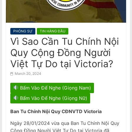
n
President of the Socialist Republic of
Vietnam, to Australia
a
Đàn ông bị buộc tội sau cái chết của
m
phụ nữ gốc Việt ở Fitzroy North
e
Man charged following death of
PHÓNG SỰ
TIN HÀNG ĐẦU
Vietnamese woman in Fitzroy North
s
Vì Sao Cần Tu Chính Nội
e
Quy Cộng Đồng Người
N
e
Việt Tự Do tại Victoria?
w
March 20, 2024
s
p
Bấm Vào Để Nghe (Giọng Nam)
a
Bấm Vào Để Nghe (Giọng Nữ)
p
e
Ban Tu Chính Nội Quy CĐNVTD Victoria
r
Ngày 28/01/2024 vừa qua Ban Tu Chính Nội Quy
Cộng Đồng Người Việt Tự Do tại Victoria đã