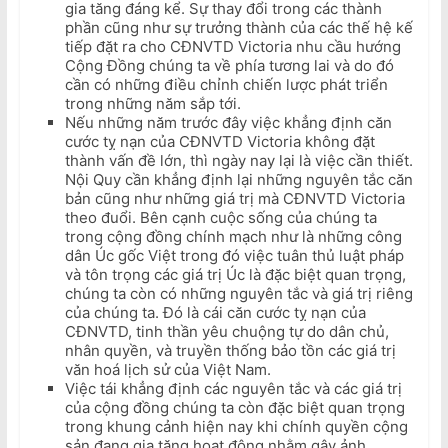
gia tăng đáng kể. Sự thay đổi trong các thành
phần cũng như sự trưởng thành của các thế hệ kế
tiếp đặt ra cho CĐNVTD Victoria nhu cầu hướng
Cộng Đồng chúng ta về phía tương lai và do đó
cần có những điều chỉnh chiến lược phát triển
trong những năm sắp tới.
Nếu những năm trước đây việc khẳng định căn
cước tỵ nạn của CĐNVTD Victoria không đặt
thành vấn đề lớn, thì ngày nay lại là việc cần thiết.
Nội Quy cần khẳng định lại những nguyên tắc căn
bản cũng như những giá trị mà CĐNVTD Victoria
theo đuổi. Bên cạnh cuộc sống của chúng ta
trong cộng đồng chính mạch như là những công
dân Úc gốc Việt trong đó việc tuân thủ luật pháp
và tôn trọng các giá trị Úc là đặc biệt quan trọng,
chúng ta còn có những nguyên tắc và giá trị riêng
của chúng ta. Đó là cái căn cước tỵ nạn của
CĐNVTD, tinh thần yêu chuộng tự do dân chủ,
nhân quyền, và truyền thống bảo tồn các giá trị
văn hoá lịch sử của Việt Nam.
Việc tái khẳng định các nguyên tắc và các giá trị
của cộng đồng chúng ta còn đặc biệt quan trọng
trong khung cảnh hiện nay khi chính quyền cộng
sản đang gia tăng hoạt động nhằm gây ảnh