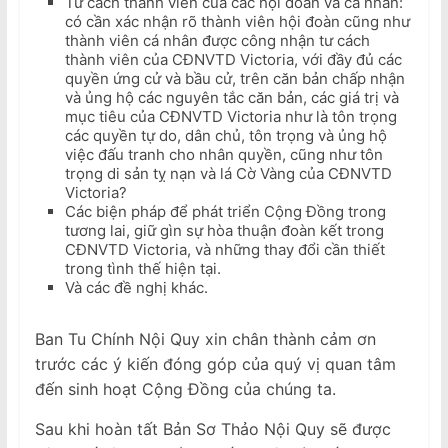
Tư cách thành viên của các hội đoàn và cá nhân:
có cần xác nhận rõ thành viên hội đoàn cũng như
thành viên cá nhân được công nhận tư cách
thành viên của CĐNVTD Victoria, với đầy đủ các
quyền ứng cử và bầu cử, trên căn bản chấp nhận
và ủng hộ các nguyên tắc căn bản, các giá trị và
mục tiêu của CĐNVTD Victoria như là tôn trọng
các quyền tự do, dân chủ, tôn trọng và ủng hộ
việc đấu tranh cho nhân quyền, cũng như tôn
trọng di sản tỵ nạn và lá Cờ Vàng của CĐNVTD
Victoria?
Các biện pháp để phát triển Cộng Đồng trong
tương lai, giữ gìn sự hòa thuận đoàn kết trong
CĐNVTD Victoria, và những thay đổi cần thiết
trong tình thế hiện tại.
Và các đề nghị khác.
Ban Tu Chính Nội Quy xin chân thành cảm ơn
trước các ý kiến đóng góp của quý vị quan tâm
đến sinh hoạt Cộng Đồng của chúng ta.
Sau khi hoàn tất Bản Sơ Thảo Nội Quy sẽ được