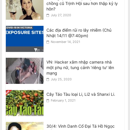
chồng cũ Trịnh Hội sau hơn thập kỷ ly
Mặt Của Đại Tướng Công An –Tổng Bí
hôn?
Thư Kiêm Chủ Tịch Nước CHXHCN
July 27, 2020
Việt Nam Thăm Viếng Nước Úc.
August 7, 2026
Các địa điểm rủi ro lây nhiễm (Chủ
Nhật 14/11 @7:40pm)
Announcement: Objection to the Visit
of General of Public Security, General
November 14, 2021
Secretary and State President of the
Socialist Republic of Vietnam, to
Australia
VN: Hacker xâm nhập camera nhà
August 7, 2026
một phụ nữ, tung cảnh ‘riêng tư’ lên
mạng
Điều tra Dân số 2026: Thông tin cho di
July 25, 2020
dân, người tị nạn và du khách quốc tế
August 7, 2026
Cây Táo Tàu loại Li, Li2 và Shanxi Li.
February 1, 2021
30/4: Vinh Danh Cố Đại Tá Hồ Ngọc