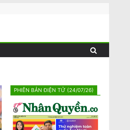
PHIÊN BẢN ĐIỆN TỬ (24/07/26)