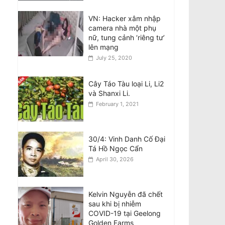
General Secretary and
President of the
VN: Hacker xâm nhập
Socialist Republic of
camera nhà một phụ
Vietnam
nữ, tung cảnh ‘riêng tư’
August 6, 2026
lên mạng
July 25, 2020
Tên lửa SpaceX Falcon
9 đâm vào Mặt Trăng
Cây Táo Tàu loại Li, Li2
tốc độ 8.690 km/h
và Shanxi Li.
August 6, 2026
February 1, 2021
National Stroke Week:
Sau tuổi 40, vì sao bạn
30/4: Vinh Danh Cố Đại
cần quan tâm đến đột
Tá Hồ Ngọc Cẩn
quỵ?
April 30, 2026
August 6, 2026
Kelvin Nguyễn đã chết
sau khi bị nhiễm
COVID-19 tại Geelong
Golden Farms