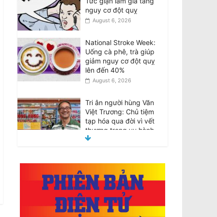
Tức giận làm gia tăng
nguy cơ đột quỵ
August 6, 2026
National Stroke Week:
Uống cà phê, trà giúp
giảm nguy cơ đột quỵ
lên đến 40%
August 6, 2026
Tri ân người hùng Văn
Việt Trương: Chủ tiệm
tạp hóa qua đời vì vết
thương trong vụ hành
hung của nhóm thiếu
niên
August 6, 2026
Tributes for hero Van
Viet Truong: Grocery
shop owner dies from
injuries suffered in teen