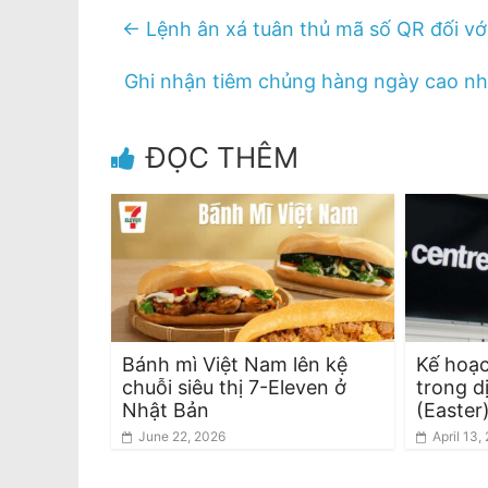
←
Lệnh ân xá tuân thủ mã số QR đối với 
Ghi nhận tiêm chủng hàng ngày cao nhấ
ĐỌC THÊM
Bánh mì Việt Nam lên kệ
Kế hoạc
chuỗi siêu thị 7-Eleven ở
trong d
Nhật Bản
(Easter
June 22, 2026
April 13,