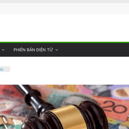
PHIÊN BẢN ĐIỆN TỬ
ào
40,
t
iêm
âm
ư
ệt