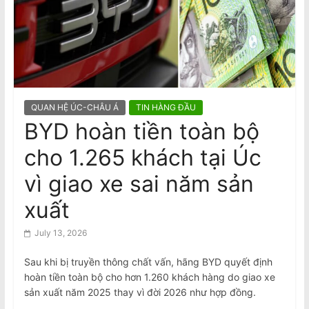
n
Pauline Hanson sẽ ngăn chặn ‘thợ
nail và tài xế Uber’
a
m
e
s
e
QUAN HỆ ÚC-CHÂU Á
TIN HÀNG ĐẦU
N
BYD hoàn tiền toàn bộ
e
cho 1.265 khách tại Úc
w
s
vì giao xe sai năm sản
p
xuất
a
p
July 13, 2026
e
Sau khi bị truyền thông chất vấn, hãng BYD quyết định
r
hoàn tiền toàn bộ cho hơn 1.260 khách hàng do giao xe
sản xuất năm 2025 thay vì đời 2026 như hợp đồng.