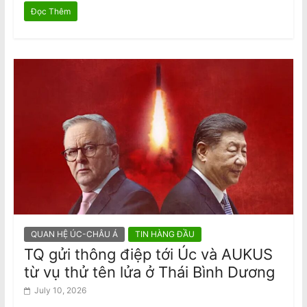
Đọc Thêm
QUAN HỆ ÚC-CHÂU Á
TIN HÀNG ĐẦU
TQ gửi thông điệp tới Úc và AUKUS
từ vụ thử tên lửa ở Thái Bình Dương
July 10, 2026