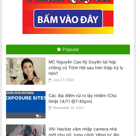
Ban Chấp Hành Chấp Thuận Kết Quả
Hòa Giải và Chương Trình Thực Hiện
Sau Cuộc Bầu Cử BCH 2026–30
August 8, 2026
Pauline Hanson sẽ ngăn chặn ‘thợ nail
Popular
và tài xế Uber’
August 8, 2026
MC Nguyễn Cao Kỳ Duyên tái hợp
chồng cũ Trịnh Hội sau hơn thập kỷ ly
hôn?
Các thiếu niên liên quan đến vụ tấn
công khiến Văn Việt Trương tử vong
July 27, 2020
được tại ngoại
August 8, 2026
Các địa điểm rủi ro lây nhiễm (Chủ
Nhật 14/11 @7:40pm)
Teens involved in fatal attack on Van
November 14, 2021
Viet Truong freed on bail
August 8, 2026
VN: Hacker xâm nhập camera nhà
một phụ nữ, tung cảnh ‘riêng tư’ lên
VIDEO: ATSB điều tra 2 máy bay