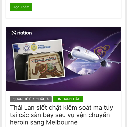
Đọc Thêm
QUAN HỆ ÚC-CHÂU Á
TIN HÀNG ĐẦU
Thái Lan siết chặt kiểm soát ma túy
tại các sân bay sau vụ vận chuyển
heroin sang Melbourne