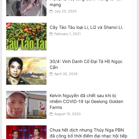
mạng
Qantas suýt đâm nhau ở Sydney
July 25, 2020
August 8, 2026
Cây Táo Tàu loại Li, Li2 và Shanxi Li.
February 1, 2021
30/4: Vinh Danh Cố Đại Tá Hồ Ngọc
Cẩn
April 30, 2026
Kelvin Nguyễn đã chết sau khi bị
nhiễm COVID-19 tại Geelong Golden
Farms
August 10, 2020
Chưa hết dịch nhưng Thúy Nga PBN
đã công bố thời điểm đại nhạc hội tiếp