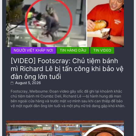
NGƯỜI VIỆT KHẮP NƠI
TIN HÀNG ĐẦU
TIN VIDEO
[VIDEO] Footscray: Chủ tiệm bánh
mì Richard Lê bị tấn công khi bảo vệ
đàn ông lớn tuổi
August 5, 2026
Footscray, Melbourne: Đoạn video gây sốc đã ghi lại khoảnh khắc
chủ tiệm bánh mì Crumbz Deli, Richard Lê —bị hành hung dã man
bên ngoài cửa hàng và trước mặt vợ mình sau khi can thiệp để bảo
vệ một người đàn ông lớn tuổi và một phụ nữ trẻ đang gặp khó khăn.