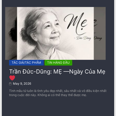
TÁC GIẢ/TÁC PHẨM
TIN HÀNG ĐẦU
Trần Đức-Dũng: MẸ —Ngày Của Mẹ
May 9, 2026
Tình mẫu tử luôn là tình yêu đẹp nhất, sâu nhất và vô điều kiện nhất
trong cuộc đời này. Không ai có thể thay thế được mẹ.