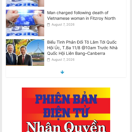
Man charged following death of
Vietnamese woman in Fitzroy North
August 7, 2026
Biểu Tình Phản Đối Tô Lâm Tới Quốc
Hội Úc, T.Ba 11/8 @10am Trước Nhà
Quốc Hội Liên Bang–Canberra
August 7, 2026
Thông Cáo: Không Chấp Nhận Sự Có
Mặt Của Đại Tướng Công An –Tổng Bí
Thư Kiêm Chủ Tịch Nước CHXHCN
Việt Nam Thăm Viếng Nước Úc.
August 7, 2026
Announcement: Objection to the Visit
of General of Public Security, General
Secretary and State President of the
Socialist Republic of Vietnam, to
Australia
August 7, 2026