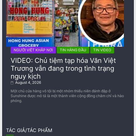
NGƯỜI VIỆT KHẮP NƠI
TIN HÀNG ĐẦU
TIN VIDEO
VIDEO: Chủ tiệm tạp hóa Văn Việt
Trương vẫn đang trong tình trạng
nguy kịch
August 4, 2026
Một chủ cửa hàng vô tội bị một nhóm thiếu niên đánh đập ở
Sunshine được mô tả là một thành viên cộng đồng chăm chỉ và hào
phóng.
TÁC GIẢ/TÁC PHẨM