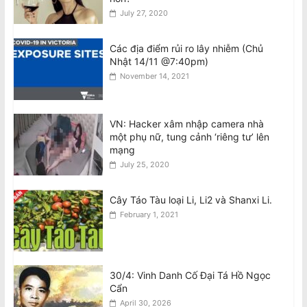
July 27, 2020
August 8, 2026
Bài Phản Biện Về Thông Báo ngày 7/8
Các địa điểm rủi ro lây nhiễm (Chủ
của Ô. Nguyễn Quang Duy: Sự
Nhật 14/11 @7:40pm)
Nguyện Biện Và Hành Vi Vu Khống
November 14, 2021
Hàm Hồ Bắt Nguồn Từ Sự Gian Dối Nội
Quy
August 8, 2026
VN: Hacker xâm nhập camera nhà
một phụ nữ, tung cảnh ‘riêng tư’ lên
Tân BCH CĐNVTD-VIC: Tóm Tắt Thư
mạng
Luật Sư Bằng Tiếng Việt
July 25, 2020
August 8, 2026
Cây Táo Tàu loại Li, Li2 và Shanxi Li.
February 1, 2021
30/4: Vinh Danh Cố Đại Tá Hồ Ngọc
Cẩn
April 30, 2026