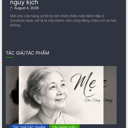
nguy kịch
August 4, 2026
Một chủ cửa hàng vô tội bị một nhóm thiếu niên đánh đập ở
Sunshine được mô tả là một thành viên cộng đồng chăm chỉ và hào
phóng.
TÁC GIẢ/TÁC PHẨM
TÁC GIẢ/TÁC PHẨM
TIN HÀNG ĐẦU