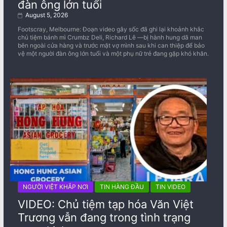
đàn ông lớn tuổi
August 5, 2026
Footscray, Melbourne: Đoạn video gây sốc đã ghi lại khoảnh khắc
chủ tiệm bánh mì Crumbz Deli, Richard Lê —bị hành hung dã man
bên ngoài cửa hàng và trước mặt vợ mình sau khi can thiệp để bảo
vệ một người đàn ông lớn tuổi và một phụ nữ trẻ đang gặp khó khăn.
NGƯỜI VIỆT KHẮP NƠI
TIN HÀNG ĐẦU
TIN VIDEO
VIDEO: Chủ tiệm tạp hóa Văn Việt
Trương vẫn đang trong tình trạng