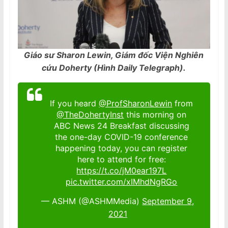
Giáo sư Sharon Lewin, Giám đốc Viện Nghiên
cứu Doherty (Hình Daily Telegraph).
If you heard
@ProfSharonLewin
from
@TheDohertyInst
this morning on
ABC News 24 Breakfast discussing
the one-day COVID-19 conference
happening today, you can register
here to attend for free:
https://t.co/jM0ear197L
pic.twitter.com/xIMhdNgRGo
— ASHM (@ASHMMedia)
September 9,
2021