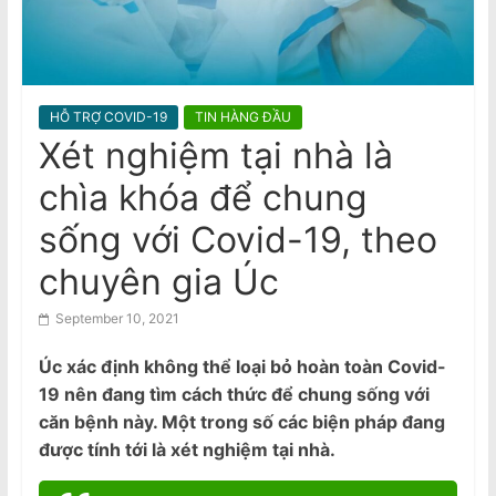
n
giúp giảm nguy cơ bị đột quỵ
National Stroke Week: 6 Loại thực
a
phẩm giúp ngăn ngừa các cơn đột
m
quỵ, tử vong
e
HỖ TRỢ COVID-19
TIN HÀNG ĐẦU
s
Xét nghiệm tại nhà là
e
chìa khóa để chung
N
e
sống với Covid-19, theo
w
chuyên gia Úc
s
p
September 10, 2021
a
Úc xác định không thể loại bỏ hoàn toàn Covid-
p
19 nên đang tìm cách thức để chung sống với
e
căn bệnh này. Một trong số các biện pháp đang
r
được tính tới là xét nghiệm tại nhà.