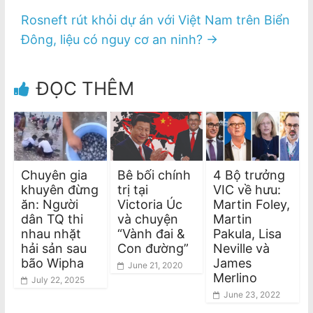
Rosneft rút khỏi dự án với Việt Nam trên Biển
Đông, liệu có nguy cơ an ninh?
→
ĐỌC THÊM
Chuyên gia
Bê bối chính
4 Bộ trưởng
khuyên đừng
trị tại
VIC về hưu:
ăn: Người
Victoria Úc
Martin Foley,
dân TQ thi
và chuyện
Martin
nhau nhặt
“Vành đai &
Pakula, Lisa
hải sản sau
Con đường”
Neville và
bão Wipha
James
June 21, 2020
Merlino
July 22, 2025
June 23, 2022