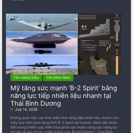
TIN HÀNG ĐẦU
TIN HÌNH ẢNH
Mỹ tăng sức mạnh ‘B-2 Spirit’ bằng
năng lực tiếp nhiên liệu nhanh tại
Thái Bình Dương
July 14, 2026
Không quân Mỹ vừa trình diễn khả năng tiếp nhiên liệu nhanh cho
máy bay ném bom tàng hình B-2 Spirit tại Hawaii, đánh dấu bước
tiến trong chiến lược triển khai phân tán nhằm nâng cao năng lực
răn đe và duy trì tác chiến ở khu vực Ấn Độ Dương – Thái Bình