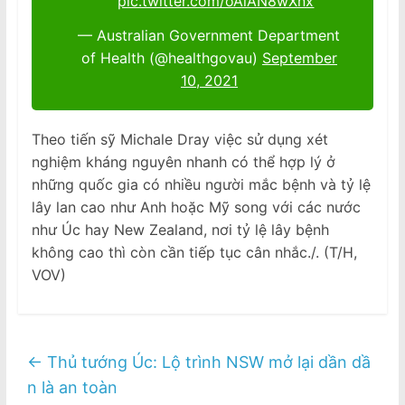
pic.twitter.com/oAlAN8wXnx
— Australian Government Department
of Health (@healthgovau)
September
10, 2021
Theo tiến sỹ Michale Dray việc sử dụng xét
nghiệm kháng nguyên nhanh có thể hợp lý ở
những quốc gia có nhiều người mắc bệnh và tỷ lệ
lây lan cao như Anh hoặc Mỹ song với các nước
như Úc hay New Zealand, nơi tỷ lệ lây bệnh
không cao thì còn cần tiếp tục cân nhắc./. (T/H,
VOV)
←
Thủ tướng Úc: Lộ trình NSW mở lại dần dầ
n là an toàn