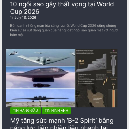
10 ngôi sao gây thất vọng tại World
Cup 2026
July 18, 2026
Bên cạnh những màn tỏa sáng rực rỡ, World Cup 2026 cũng chứng
kiến sự sa sút đáng quên của hàng loạt ngôi sao quen mặt với người
hâm mộ.
TIN HÀNG ĐẦU
TIN HÌNH ẢNH
Mỹ tăng sức mạnh ‘B-2 Spirit’ bằng
năng lực tiếp nhiên liệu nhanh tại