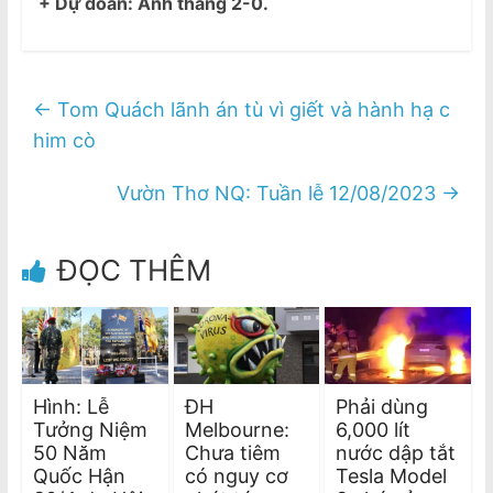
+ Dự đoán: Anh thắng 2-0.
←
Tom Quách lãnh án tù vì giết và hành hạ c
him cò
Vườn Thơ NQ: Tuần lễ 12/08/2023
→
ĐỌC THÊM
Hình: Lễ
ĐH
Phải dùng
Tưởng Niệm
Melbourne:
6,000 lít
50 Năm
Chưa tiêm
nước dập tắt
Quốc Hận
có nguy cơ
Tesla Model