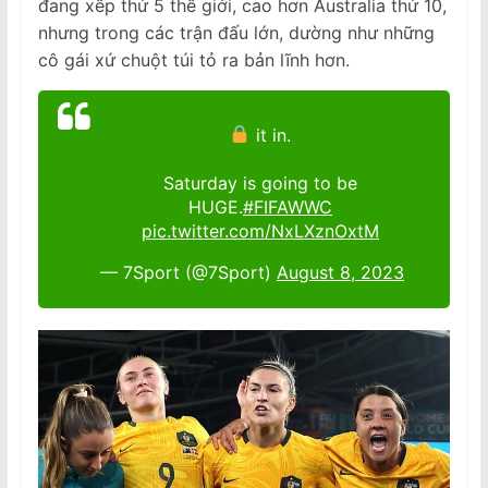
đang xếp thứ 5 thế giới, cao hơn Australia thứ 10,
nhưng trong các trận đấu lớn, dường như những
cô gái xứ chuột túi tỏ ra bản lĩnh hơn.
it in.
Saturday is going to be
HUGE.
#FIFAWWC
pic.twitter.com/NxLXznOxtM
— 7Sport (@7Sport)
August 8, 2023