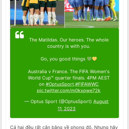
The Matildas. Our heroes. The whole
country is with you.
Go, you good things
Australia v France. The FIFA Women's
World Cup™ quarter finals. 4PM AEST
on
#OptusSport
.
#FIFAWWC
pic.twitter.com/m0kxpwe72k
— Optus Sport (@OptusSport)
August
11, 2023
Cả hai đều rất cân bằng về phong độ. Nhưng hãy