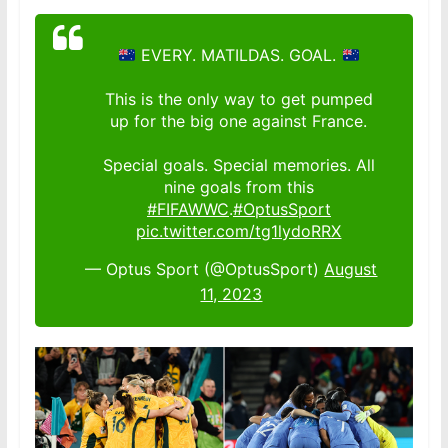
EVERY. MATILDAS. GOAL.
This is the only way to get pumped
up for the big one against France.
Special goals. Special memories. All
nine goals from this
#FIFAWWC
.
#OptusSport
pic.twitter.com/tg1lydoRRX
— Optus Sport (@OptusSport)
August
11, 2023