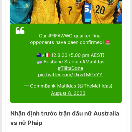
Our
#FIFAWWC
quarter-final
opponents have been confirmed!
v
12.8.23 (5.00 pm AEST)
Brisbane Stadium
#Matildas
#TilitsDone
pic.twitter.com/zIxwTMGnYY
— CommBank Matildas (@TheMatildas)
August 8, 2023
Nhận định trước trận đấu nữ Australia
vs nữ Pháp