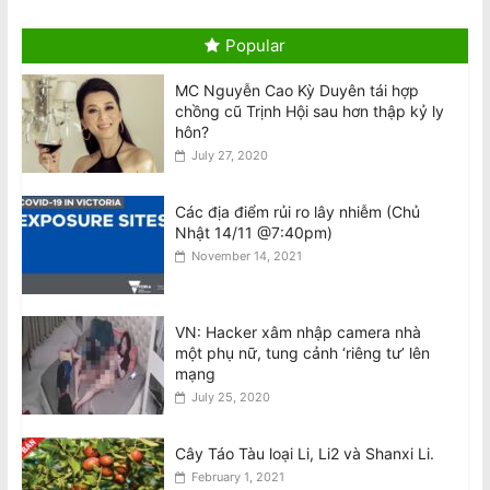
Chuyến thăm Úc của Tổng Bí thư kiêm
Chủ tịch Đảng Cộng Sản Việt Nam
Popular
August 6, 2026
MC Nguyễn Cao Kỳ Duyên tái hợp
chồng cũ Trịnh Hội sau hơn thập kỷ ly
Visit to Australia by the General
hôn?
Secretary and President of the
July 27, 2020
Socialist Republic of Vietnam
August 6, 2026
Các địa điểm rủi ro lây nhiễm (Chủ
Nhật 14/11 @7:40pm)
Tên lửa SpaceX Falcon 9 đâm vào Mặt
November 14, 2021
Trăng tốc độ 8.690 km/h
August 6, 2026
VN: Hacker xâm nhập camera nhà
một phụ nữ, tung cảnh ‘riêng tư’ lên
National Stroke Week: Sau tuổi 40, vì
mạng
sao bạn cần quan tâm đến đột quỵ?
July 25, 2020
August 6, 2026
Cây Táo Tàu loại Li, Li2 và Shanxi Li.
February 1, 2021