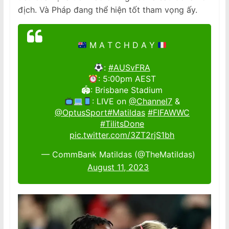
địch. Và Pháp đang thể hiện tốt tham vọng ấy.
M A T C H D A Y
:
#AUSvFRA
: 5:00pm AEST
🏟: Brisbane Stadium
: LIVE on
@Channel7
&
@OptusSport
#Matildas
#FIFAWWC
#TilitsDone
pic.twitter.com/3ZT2rjS1bh
— CommBank Matildas (@TheMatildas)
August 11, 2023