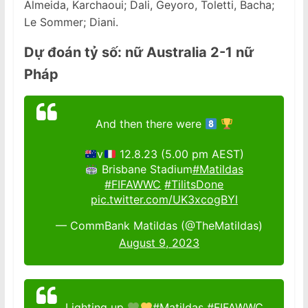
Almeida, Karchaoui; Dali, Geyoro, Toletti, Bacha;
Le Sommer; Diani.
Dự đoán tỷ số: nữ Australia 2-1 nữ
Pháp
And then there were
v
12.8.23 (5.00 pm AEST)
Brisbane Stadium
#Matildas
#FIFAWWC
#TilitsDone
pic.twitter.com/UK3xcogBYl
— CommBank Matildas (@TheMatildas)
August 9, 2023
Lighting up
#Matildas
#FIFAWWC