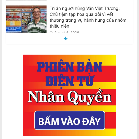
Tri ân người hùng Văn Việt Trương:
Chủ tiệm tạp hóa qua đời vì vết
thương trong vụ hành hung của nhóm
thiếu niên
August 6, 2026
Tributes for hero Van Viet Truong:
Grocery shop owner dies from injuries
suffered in teen group bashing
August 6, 2026
Biểu Tình Phản Đối Chuyến Công Du
của Tô Lâm tại Úc, T.Bảy 8/8 @2pm
trước Tòa Nhà Quốc Hội VIC
August 7, 2026
AVRNC: Phản Đối Tổng Bí Thư Kiêm
Chủ Tịch Nhà Nước CSVN Tô Lâm
Đến Úc Châu
August 7, 2026