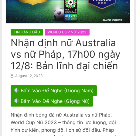
n
trước Tòa Nhà Quốc Hội VIC
AVRNC: Phản Đối Tổng Bí Thư Kiêm
a
Chủ Tịch Nhà Nước CSVN Tô Lâm
m
Đến Úc Châu
e
TIN HÀNG ĐẦU
WORLD CUP NỮ 2023
s
Nhận định nữ Australia
e
vs nữ Pháp, 17h00 ngày
N
e
12/8: Bản lĩnh đại chiến
w
August 12, 2023
s
p
Bấm Vào Để Nghe (Giọng Nam)
a
Bấm Vào Để Nghe (Giọng Nữ)
p
e
Nhận định bóng đá nữ Australia vs nữ Pháp,
r
World Cup Nữ 2023 – thông tin lực lượng, đội
hình dự kiến, phong độ, lịch sử đối đầu. Pháp