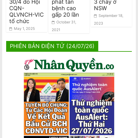
30/4 do Hội
phát tán
3 cháy ở
CQN-
bệnh cao
NSW
QLVNCH-VIC
gấp 20 lần
September 18,
tổ chức
October 31,
2023
May 1, 2025
2021
PHIÊN BẢN ĐIỆN TỬ (24/07/26)