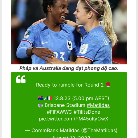
Pháp và Australia đang đạt phong độ cao
.
Ready to rumble for Round 2
v
12.8.23 (5.00 pm AEST)
Brisbane Stadium
#Matildas
#FIFAWWC
#TilitsDone
pic.twitter.com/PM45uKyCwX
— CommBank Matildas (@TheMatildas)