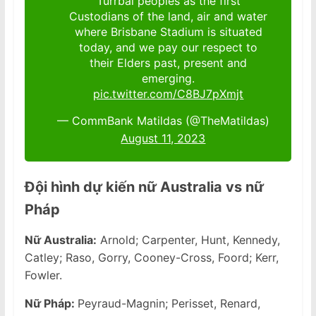
Turrbal peoples as the first
Custodians of the land, air and water
where Brisbane Stadium is situated
today, and we pay our respect to
their Elders past, present and
emerging.
pic.twitter.com/C8BJ7pXmjt
— CommBank Matildas (@TheMatildas)
August 11, 2023
Đội hình dự kiến nữ Australia vs nữ
Pháp
Nữ Australia:
Arnold; Carpenter, Hunt, Kennedy,
Catley; Raso, Gorry, Cooney-Cross, Foord; Kerr,
Fowler.
Nữ Pháp:
Peyraud-Magnin; Perisset, Renard,