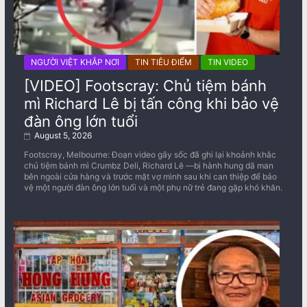
NGƯỜI VIỆT KHẮP NƠI
TIN TIÊU ĐIỂM
TIN VIDEO
[VIDEO] Footscray: Chủ tiệm bánh
mì Richard Lê bị tấn công khi bảo vệ
đàn ông lớn tuổi
August 5, 2026
Footscray, Melbourne: Đoạn video gây sốc đã ghi lại khoảnh khắc
chủ tiệm bánh mì Crumbz Deli, Richard Lê —bị hành hung dã man
bên ngoài cửa hàng và trước mặt vợ mình sau khi can thiệp để bảo
vệ một người đàn ông lớn tuổi và một phụ nữ trẻ đang gặp khó khăn.