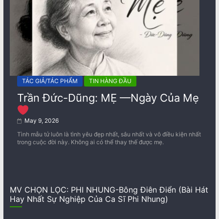
TÁC GIẢ/TÁC PHẨM
TIN HÀNG ĐẦU
Trần Đức-Dũng: MẸ —Ngày Của Mẹ
May 9, 2026
Tình mẫu tử luôn là tình yêu đẹp nhất, sâu nhất và vô điều kiện nhất
trong cuộc đời này. Không ai có thể thay thế được mẹ.
MV CHỌN LỌC: PHI NHUNG-Bông Điên Điển (Bài Hát
Hay Nhất Sự Nghiệp Của Ca Sĩ Phi Nhung)