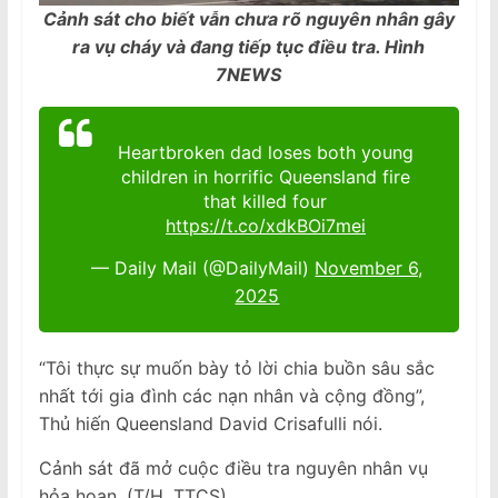
Cảnh sát cho biết vẫn chưa rõ nguyên nhân gây
ra vụ cháy và đang tiếp tục điều tra. Hình
7NEWS
Heartbroken dad loses both young
children in horrific Queensland fire
that killed four
https://t.co/xdkBOi7mei
— Daily Mail (@DailyMail)
November 6,
2025
“Tôi thực sự muốn bày tỏ lời chia buồn sâu sắc
nhất tới gia đình các nạn nhân và cộng đồng”,
Thủ hiến Queensland David Crisafulli nói.
Cảnh sát đã mở cuộc điều tra nguyên nhân vụ
hỏa hoạn. (T/H, TTCS)