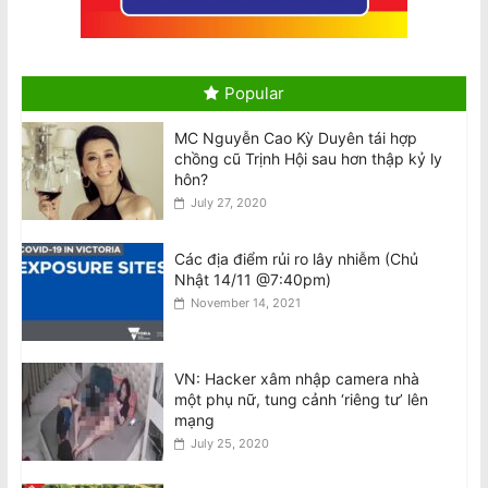
Úc thúc đẩy đổi mới sáng tạo trong
lĩnh vực quốc phòng
Popular
August 5, 2026
MC Nguyễn Cao Kỳ Duyên tái hợp
Thị trường bất động sản Úc bước vào
chồng cũ Trịnh Hội sau hơn thập kỷ ly
giai đoạn suy thoái
hôn?
August 5, 2026
July 27, 2020
Các địa điểm rủi ro lây nhiễm (Chủ
National Stroke Week: Đột quỵ rất “sợ”
Nhật 14/11 @7:40pm)
loại quả này, nghiên cứu đã đưa ra
November 14, 2021
bằng chứng
August 5, 2026
VN: Hacker xâm nhập camera nhà
National Stroke Week: Uống đủ nước
một phụ nữ, tung cảnh ‘riêng tư’ lên
giúp giảm 25% nguy cơ đột quỵ
mạng
August 5, 2026
July 25, 2020