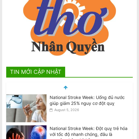
TIN MỚI CẬP NHẬT
National Stroke Week: Đột quỵ trẻ hóa
với tốc độ nhanh chóng, đâu là
nguyên nhân chính?
August 5, 2026
Ronaldo chào ra mắt tân HLV Úc Ange
Postecoglou