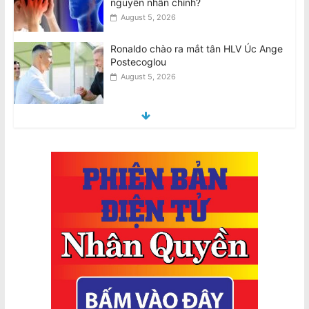
August 5, 2026
Thông Báo của Ban Giải Quyết Khiếu
Nại: Về Bản Tuyên Bố Chung Của Một
Số Đại Diện Hội Đoàn
August 4, 2026
VIDEO: Chủ tiệm tạp hóa Văn Việt
Trương vẫn đang trong tình trạng
nguy kịch
August 4, 2026
[VIDEO] Footscray: Chủ tiệm bánh mì
Richard Lê bị tấn công khi bảo vệ đàn
ông lớn tuổi
August 5, 2026
Jetstar thu phí hành lý xách tay để
trên ngăn phía trên, chỉ miễn phí túi
nhỏ đặt dưới ghế
August 5, 2026