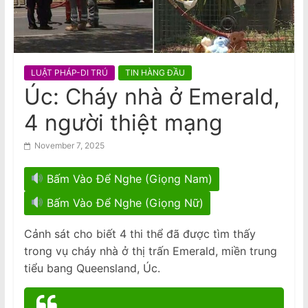
n
trên ngăn phía trên, chỉ miễn phí túi
a
nhỏ đặt dưới ghế
m
e
LUẬT PHÁP-DI TRÚ
TIN HÀNG ĐẦU
s
Úc: Cháy nhà ở Emerald,
e
4 người thiệt mạng
N
e
November 7, 2025
w
s
Bấm Vào Để Nghe (Giọng Nam)
p
Bấm Vào Để Nghe (Giọng Nữ)
a
p
Cảnh sát cho biết 4 thi thể đã được tìm thấy
trong vụ cháy nhà ở thị trấn Emerald, miền trung
e
tiểu bang Queensland, Úc.
r