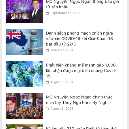
MC Nguyễn Ngọc Ngạn thông báo giã
từ sân khấu
September 17, 2021
Danh sách phòng mạch chích ngừa
vắc-xin COVID-19 khi Giai-Đoạn-1B
bắt đầu từ 22/3
March 17, 2021
Phát hiện kháng thể mạnh gấp 1,000
lần chặn được mọi biến chủng Covid-
19
August 6, 2021
MC Nguyễn Ngọc Ngạn chính thức
chia tay Thúy Nga Paris By Night
August 5, 2022
Kỷ lục gần 230 ngàn Phật tử toàn thế