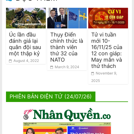
Úc lần đầu
Thụy Điển
Tử vi tuần
đánh giá lại
chính thức là
mới 10-
quân đội sau
thành viên
16/11/25 của
một thập kỷ
thứ 32 của
12 con giáp:
NATO
May mắn và
August 4, 2022
thử thách
March 9, 2024
November 9,
2025
PHIÊN BẢN ĐIỆN TỬ (24/07/26)