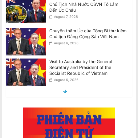
Chủ Tịch Nhà Nước CSVN Tô Lâm
Đến Úc Châu
August 7, 2026
Chuyến thăm Úc của Tổng Bí thư kiêm
Chủ tịch Đảng Cộng Sản Việt Nam
August 6, 2026
Visit to Australia by the General
Secretary and President of the
Socialist Republic of Vietnam
August 6, 2026
Tên lửa SpaceX Falcon 9 đâm vào Mặt
Trăng tốc độ 8.690 km/h
August 6, 2026
National Stroke Week: Sau tuổi 40, vì
sao bạn cần quan tâm đến đột quỵ?
August 6, 2026