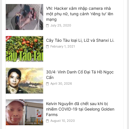
VN: Hacker xâm nhập camera nhà
Biểu Tình Phản Đối Chuyến Công Du
một phụ nữ, tung cảnh ‘riêng tư’ lên
của Tô Lâm tại Úc, T.Bảy 8/8 @2pm
mạng
trước Tòa Nhà Quốc Hội VIC
July 25, 2020
August 7, 2026
Cây Táo Tàu loại Li, Li2 và Shanxi Li.
February 1, 2021
30/4: Vinh Danh Cố Đại Tá Hồ Ngọc
Cẩn
April 30, 2026
Kelvin Nguyễn đã chết sau khi bị
nhiễm COVID-19 tại Geelong Golden
Farms
August 10, 2020