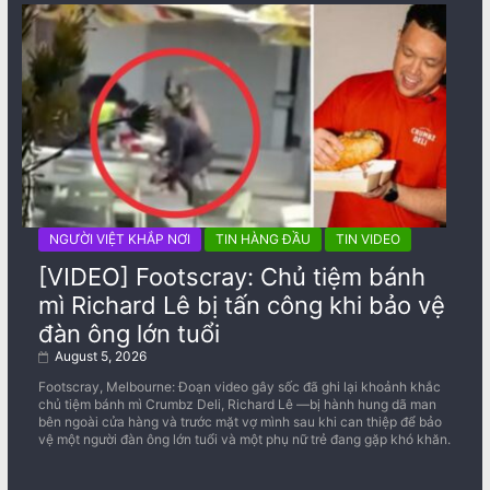
NGƯỜI VIỆT KHẮP NƠI
TIN HÀNG ĐẦU
TIN VIDEO
[VIDEO] Footscray: Chủ tiệm bánh
mì Richard Lê bị tấn công khi bảo vệ
đàn ông lớn tuổi
August 5, 2026
Footscray, Melbourne: Đoạn video gây sốc đã ghi lại khoảnh khắc
chủ tiệm bánh mì Crumbz Deli, Richard Lê —bị hành hung dã man
bên ngoài cửa hàng và trước mặt vợ mình sau khi can thiệp để bảo
vệ một người đàn ông lớn tuổi và một phụ nữ trẻ đang gặp khó khăn.