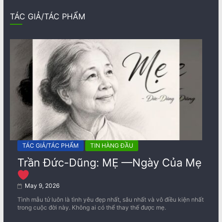
TÁC GIẢ/TÁC PHẨM
TÁC GIẢ/TÁC PHẨM
TIN HÀNG ĐẦU
Trần Đức-Dũng: MẸ —Ngày Của Mẹ
May 9, 2026
Tình mẫu tử luôn là tình yêu đẹp nhất, sâu nhất và vô điều kiện nhất
trong cuộc đời này. Không ai có thể thay thế được mẹ.