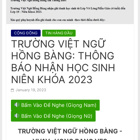
n
And Imprisonment Of Writers
National Stroke Week: Thay đổi lối
a
sống tốt hơn phẫu thuật trong việc
m
phòng ngừa đột quỵ, theo nghiên
cứu Úc
e
CỘNG ĐỒNG
TIN HÀNG ĐẦU
s
TRƯỜNG VIỆT NGỮ
e
HỒNG BÀNG: THÔNG
N
e
BÁO NHẬN HỌC SINH
w
NIÊN KHÓA 2023
s
p
January 19, 2023
a
Bấm Vào Để Nghe (Giọng Nam)
p
e
Bấm Vào Để Nghe (Giọng Nữ)
r
TRƯỜNG VIỆT NGỮ HỒNG BÀNG -