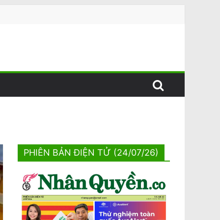
PHIÊN BẢN ĐIỆN TỬ (24/07/26)