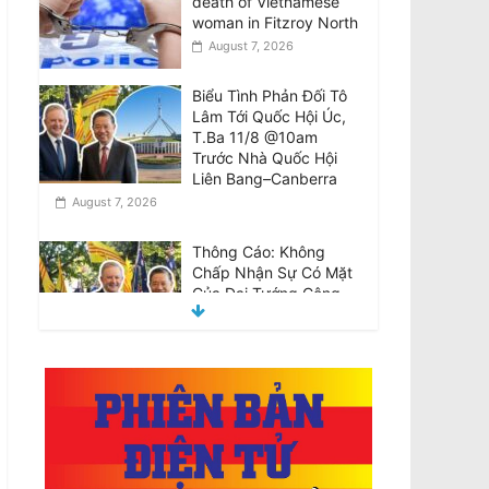
death of Vietnamese
woman in Fitzroy North
August 7, 2026
Biểu Tình Phản Đối Tô
Lâm Tới Quốc Hội Úc,
T.Ba 11/8 @10am
Trước Nhà Quốc Hội
Liên Bang–Canberra
August 7, 2026
Thông Cáo: Không
Chấp Nhận Sự Có Mặt
Của Đại Tướng Công
An –Tổng Bí Thư Kiêm
Chủ Tịch Nước
CHXHCN Việt Nam Thăm Viếng Nước Úc.
August 7, 2026
Announcement:
Objection to the Visit of
General of Public