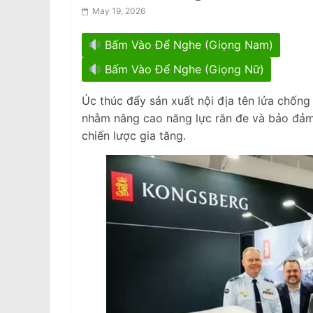
May 19, 2026
Bấm Vào Để Nghe (Giọng Nam)
Bấm Vào Để Nghe (Giọng Nữ)
Úc thúc đẩy sản xuất nội địa tên lửa chống
nhằm nâng cao năng lực răn đe và bảo đảm
chiến lược gia tăng.