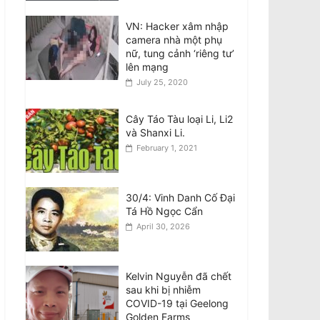
Teens involved in fatal
VN: Hacker xâm nhập
attack on Van Viet
camera nhà một phụ
Truong freed on bail
nữ, tung cảnh ‘riêng tư’
August 8, 2026
lên mạng
July 25, 2020
VIDEO: ATSB điều tra 2
máy bay Qantas suýt
Cây Táo Tàu loại Li, Li2
đâm nhau ở Sydney
và Shanxi Li.
August 8, 2026
February 1, 2021
Đàn ông bị buộc tội sau
cái chết của phụ nữ
30/4: Vinh Danh Cố Đại
gốc Việt ở Fitzroy
Tá Hồ Ngọc Cẩn
North
April 30, 2026
August 7, 2026
Kelvin Nguyễn đã chết
sau khi bị nhiễm
COVID-19 tại Geelong
Golden Farms