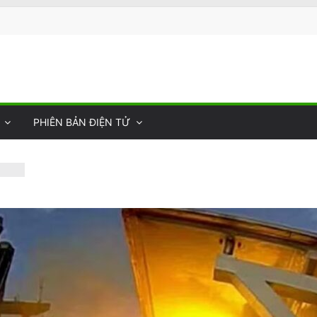
PHIÊN BẢN ĐIỆN TỬ
y
 của
hợ
tấn
vong
n Van