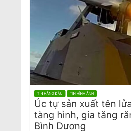
a
m
e
s
e
N
e
w
s
p
a
TIN HÀNG ĐẦU
TIN HÌNH ẢNH
p
Úc tự sản xuất tên l
e
tàng hình, gia tăng r
r
Bình Dương