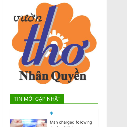
TIN MỚI CẬP NHẬT
Man charged following