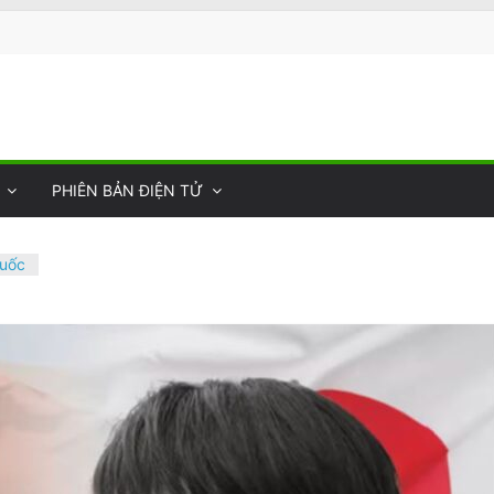
PHIÊN BẢN ĐIỆN TỬ
Quốc
 Nhà
Sự
–
c
y
 của