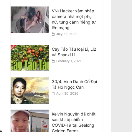
woman in Fitzroy North
August 7, 2026
VN: Hacker xâm nhập
camera nhà một phụ
nữ, tung cảnh ‘riêng tư’
Biểu Tình Phản Đối Tô
lên mạng
Lâm Tới Quốc Hội Úc,
July 25, 2020
T.Ba 11/8 @10am
Trước Nhà Quốc Hội
Liên Bang–Canberra
Cây Táo Tàu loại Li, Li2
August 7, 2026
và Shanxi Li.
February 1, 2021
Thông Cáo: Không
Chấp Nhận Sự Có Mặt
Của Đại Tướng Công
30/4: Vinh Danh Cố Đại
An –Tổng Bí Thư Kiêm
Tá Hồ Ngọc Cẩn
Chủ Tịch Nước
CHXHCN Việt Nam Thăm Viếng Nước Úc.
April 30, 2026
August 7, 2026
Kelvin Nguyễn đã chết
sau khi bị nhiễm
COVID-19 tại Geelong
Golden Farms