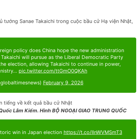
hủ tướng Sanae Takaichi trong cuộc bầu cử Hạ viện Nhật,
reign policy does China hope the new administration
Takaichi will pursue as the Liberal Democratic Party
he election, allowing Takaichi to continue in power,
inistry…
pic.twitter.com/ttGmO0QKAh
@globaltimesnews)
February 9, 2026
ng Quốc Lâm Kiếm. Hình BỘ NGOẠI GIAO TRUNG QUỐC
toric win in Japan election
https://t.co/IlnWVMSmT3