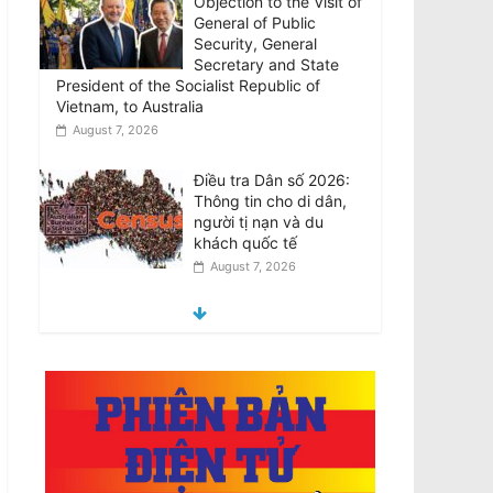
Objection to the Visit of
General of Public
Security, General
Secretary and State
President of the Socialist Republic of
Vietnam, to Australia
August 7, 2026
Điều tra Dân số 2026:
Thông tin cho di dân,
người tị nạn và du
khách quốc tế
August 7, 2026
Census 2026:
Information for
migrants, refugees and
international visitors
August 7, 2026
Nhiều VĐV ‘bốc hơi’ sau
khi tham dự Đại hội Thể