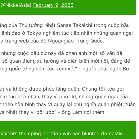
 (@NikkeiAsia)
February 9, 2026
hắng của Thủ tướng Nhật Sanae Takaichi trong cuộc bầu
i lãnh đạo ở Tokyo nghiêm túc tiếp nhận những quan ngại
heo trang web của Bộ Ngoại giao Trung Quốc.
, nhưng cuộc bầu cử này đã phản ánh một số vấn đề
 số quan điểm, xu hướng và diễn biến mới nổi, đáng để
ồng quốc tế nghiêm túc xem xét” – người phát ngôn Bộ
trị và không được phép lãng quên. Chúng tôi kêu gọi
m túc tiếp nhận, thay vì phớt lờ, những quan ngại của
riển hòa bình thay vì quay lại chủ nghĩa quân phiệt; tuân
 và Nhật thay vì bội ước” – ông Lâm nói thêm.
kaichi’s thumping election win has blunted domestic