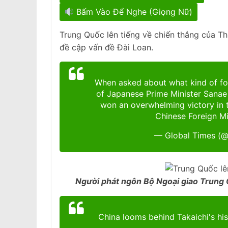
Bấm Vào Để Nghe (Giọng Nữ)
Trung Quốc lên tiếng về chiến thắng của T
đề cập vấn đề Đài Loan.
When asked about what kind of fo
of Japanese Prime Minister Sanae 
won an overwhelming victory in t
Chinese Foreign M
— Global Times (
Người phát ngôn Bộ Ngoại giao Tru
China looms behind Takaichi's his