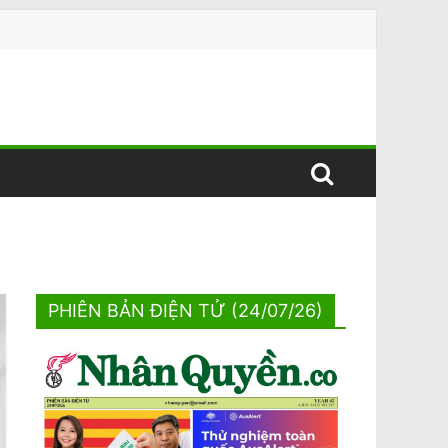
PHIÊN BẢN ĐIỆN TỬ (24/07/26)