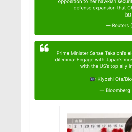
opposition to her hawkish securi
defense expansion that Ch
ht
— Reuters 
Prime Minister Sanae Takaichi’s el
dilemma: Engage with Japan’s mos
with the US’s top ally 
: Kiyoshi Ota/B
— Bloomberg 