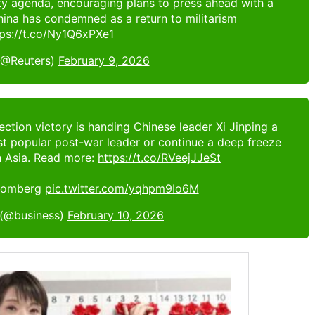
ty agenda, encouraging plans to press ahead with a
ina has condemned as a return to militarism
tps://t.co/Ny1Q6xPXe1
(@Reuters)
February 9, 2026
ection victory is handing Chinese leader Xi Jinping a
t popular post-war leader or continue a deep freeze
in Asia. Read more:
https://t.co/RVeejJJeSt
loomberg
pic.twitter.com/yqhpm9Io6M
(@business)
February 10, 2026