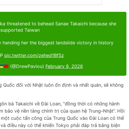
aka threatened to behead Sanae Takaichi because she
supported Taiwan
anding her the biggest landslide victory in history
CP
pic.twitter.com/zehed1BfSz
(@DrewPavlou)
February 8, 2026
g Quốc đối với Nhật luôn ổn định và nhất quán, sẽ không
gôn bà Takaichi về Đài Loan, “đồng thời có những hành
ằm bảo vệ nền tảng chính trị của quan hệ Trung–Nhật”. Hồi
g một cuộc tấn công của Trung Quốc vào Đài Loan có thể
, và điều này có thể khiến Tokyo phải đáp trả bằng biện