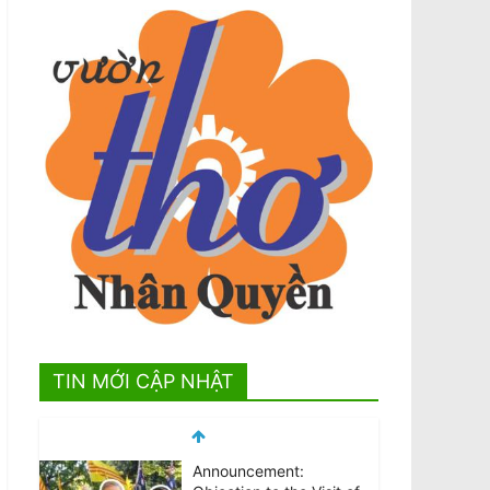
TIN MỚI CẬP NHẬT
Announcement: