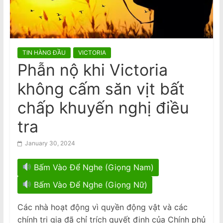
n
VIDEO: ATSB điều tra 2 máy bay
Qantas suýt đâm nhau ở Sydney
a
Đàn ông bị buộc tội sau cái chết của
m
phụ nữ gốc Việt ở Fitzroy North
e
TIN HÀNG ĐẦU
VICTORIA
s
Phẫn nộ khi Victoria
e
không cấm săn vịt bất
N
e
chấp khuyến nghị điều
w
tra
s
p
January 30, 2024
a
Bấm Vào Để Nghe (Giọng Nam)
p
e
Bấm Vào Để Nghe (Giọng Nữ)
r
Các nhà hoạt động vì quyền động vật và các
chính trị gia đã chỉ trích quyết định của Chính phủ