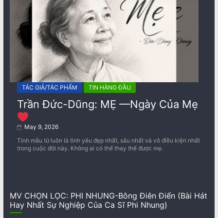
TÁC GIẢ/TÁC PHẨM
TIN HÀNG ĐẦU
Trần Đức-Dũng: MẸ —Ngày Của Mẹ
May 9, 2026
Tình mẫu tử luôn là tình yêu đẹp nhất, sâu nhất và vô điều kiện nhất
trong cuộc đời này. Không ai có thể thay thế được mẹ.
MV CHỌN LỌC: PHI NHUNG-Bông Điên Điển (Bài Hát
Hay Nhất Sự Nghiệp Của Ca Sĩ Phi Nhung)