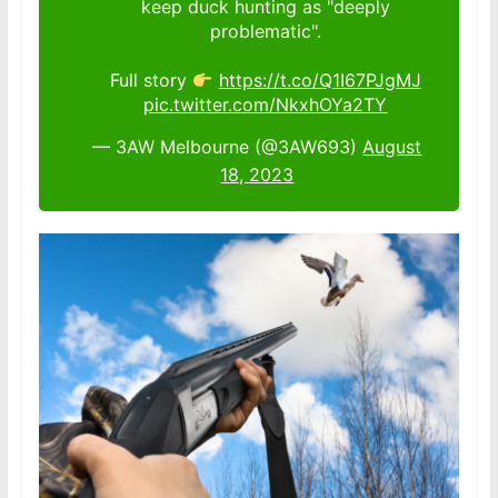
keep duck hunting as "deeply
problematic".
Full story
https://t.co/Q1I67PJgMJ
pic.twitter.com/NkxhOYa2TY
— 3AW Melbourne (@3AW693)
August
18, 2023