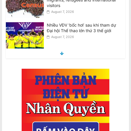
visitors
August 7, 2026
Nhiều VĐV ‘bốc hơi’ sau khi tham dự
Đại hội Thể thao lớn thứ 3 thế giới
August 7, 2026
Nghiên cứu Úc: Nắng nóng cực đoan
nguy cơ ảnh hưởng đến sức khỏe tâm
thần ở trẻ em
August 7, 2026
VIDEO: ATSB điều tra 2 máy bay
Qantas suýt đâm nhau ở Sydney
August 8, 2026
Đàn ông bị buộc tội sau cái chết của
phụ nữ gốc Việt ở Fitzroy North
August 7, 2026