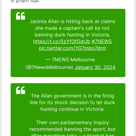
vi phạm luật.
Jacinta Allan is hitting back at claims
she made a captain's call by not
banning duck hunting in Victoria.
https://t.co/5zYfOfGqUb
#7NEWS
pic.twitter.com/YG7mpo7dmt
— 7NEWS Melbourne
(@7NewsMelbourne)
January 30, 2024
The Allan government is in the firing
line for its shock decision to let duck
hunting continue in Victoria.
Their own parliamentary inquiry
recommended banning the sport, but
after marathon talks – a blanket ban