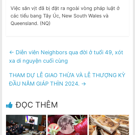
Việc săn vịt đã bị đặt ra ngoài vòng pháp luật ở
các tiểu bang Tây Úc, New South Wales và
Queensland. (NQ)
←
Diễn viên Neighbors qua đời ở tuổi 49, xót
xa di nguyện cuối cùng
THAM DỰ LỄ GIAO THỪA VÀ LỄ THƯỢNG KỲ
ĐẦU NĂM GIÁP THÌN 2024.
→
ĐỌC THÊM