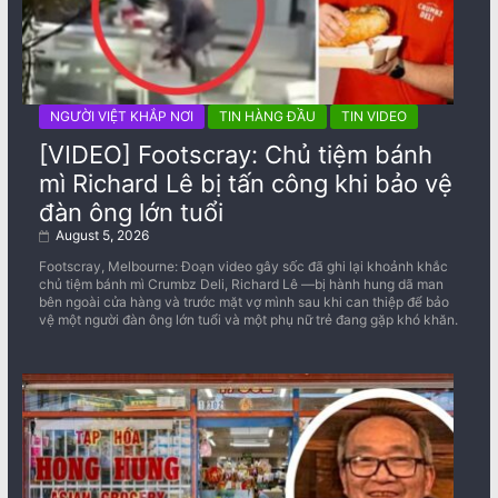
NGƯỜI VIỆT KHẮP NƠI
TIN HÀNG ĐẦU
TIN VIDEO
[VIDEO] Footscray: Chủ tiệm bánh
mì Richard Lê bị tấn công khi bảo vệ
đàn ông lớn tuổi
August 5, 2026
Footscray, Melbourne: Đoạn video gây sốc đã ghi lại khoảnh khắc
chủ tiệm bánh mì Crumbz Deli, Richard Lê —bị hành hung dã man
bên ngoài cửa hàng và trước mặt vợ mình sau khi can thiệp để bảo
vệ một người đàn ông lớn tuổi và một phụ nữ trẻ đang gặp khó khăn.