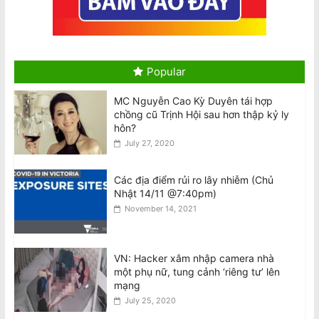
Man charged following death of
Vietnamese woman in Fitzroy North
August 7, 2026
Popular
MC Nguyễn Cao Kỳ Duyên tái hợp
Biểu Tình Phản Đối Tô Lâm Tới Quốc
chồng cũ Trịnh Hội sau hơn thập kỷ ly
Hội Úc, T.Ba 11/8 @10am Trước Nhà
hôn?
Quốc Hội Liên Bang–Canberra
July 27, 2020
August 7, 2026
Thông Cáo: Không Chấp Nhận Sự Có
Các địa điểm rủi ro lây nhiễm (Chủ
Mặt Của Đại Tướng Công An –Tổng Bí
Nhật 14/11 @7:40pm)
Thư Kiêm Chủ Tịch Nước CHXHCN
November 14, 2021
Việt Nam Thăm Viếng Nước Úc.
August 7, 2026
VN: Hacker xâm nhập camera nhà
Announcement: Objection to the Visit
một phụ nữ, tung cảnh ‘riêng tư’ lên
of General of Public Security, General
mạng
Secretary and State President of the
July 25, 2020
Socialist Republic of Vietnam, to
Australia