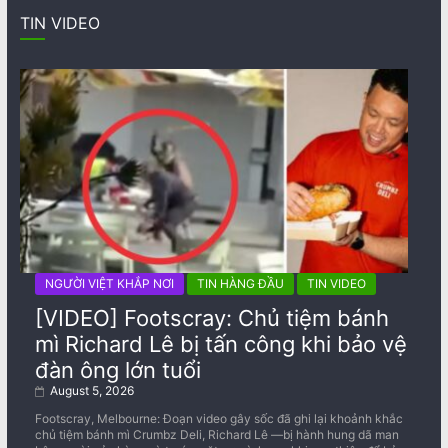
TIN VIDEO
NGƯỜI VIỆT KHẮP NƠI
TIN HÀNG ĐẦU
TIN VIDEO
[VIDEO] Footscray: Chủ tiệm bánh
mì Richard Lê bị tấn công khi bảo vệ
đàn ông lớn tuổi
August 5, 2026
Footscray, Melbourne: Đoạn video gây sốc đã ghi lại khoảnh khắc
chủ tiệm bánh mì Crumbz Deli, Richard Lê —bị hành hung dã man