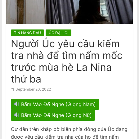
n
CHXHCN Việt Nam Thăm Viếng
Nước Úc.
a
Announcement: Objection to the
m
Visit of General of Public Security,
General Secretary and State
e
President of the Socialist Republic of
TIN HÀNG ĐẦU
ÚC ĐẠI LỢI
s
Vietnam, to Australia
Người Úc yêu cầu kiểm
e
tra nhà để tìm nấm mốc
N
e
trước mùa hè La Nina
w
thứ ba
s
p
September 20, 2022
a
Bấm Vào Để Nghe (Giọng Nam)
p
e
Bấm Vào Để Nghe (Giọng Nữ)
r
Cư dân trên khắp bờ biển phía đông của Úc đang
được yêu cầu kiểm tra nhà của họ để tìm nấm