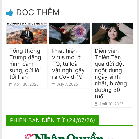
ĐỌC THÊM
Tổng thống
Phát hiện
Diễn viên
Trump đăng
virus mới ở
Thiên Tàn
hình cầm
TQ, từ loài
qua đời đột
súng, gửi lời
vật nghi gây
ngột đúng
tới Iran
ra Covid-19
ngày sinh
nhật, hưởng
April 30, 2026
July 7, 2025
dương 30
tuổi
April 20, 2025
PHIÊN BẢN ĐIỆN TỬ (24/07/26)