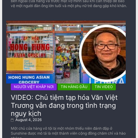
bên ngoài cửa hàng và trước mặt vợ mình sau khi can thiệp để bảo
vệ một người đàn ông lớn tuổi và một phụ nữ trẻ đang gặp khó khăn.
NGƯỜI VIỆT KHẮP NƠI
TIN HÀNG ĐẦU
TIN VIDEO
VIDEO: Chủ tiệm tạp hóa Văn Việt
Trương vẫn đang trong tình trạng
nguy kịch
August 4, 2026
Một chủ cửa hàng vô tội bị một nhóm thiếu niên đánh đập ở
Sunshine được mô tả là một thành viên cộng đồng chăm chỉ và hào