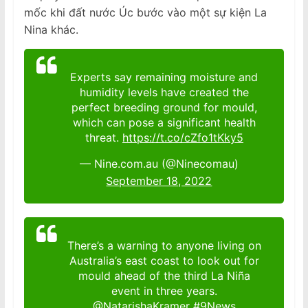
mốc khi đất nước Úc bước vào một sự kiện La
Nina khác.
Experts say remaining moisture and
humidity levels have created the
perfect breeding ground for mould,
which can pose a significant health
threat.
https://t.co/cZfo1tKky5
— Nine.com.au (@Ninecomau)
September 18, 2022
There’s a warning to anyone living on
Australia’s east coast to look out for
mould ahead of the third La Niña
event in three years.
@NatarjshaKramer
#9News