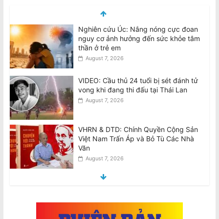
Nghiên cứu Úc: Nắng nóng cực đoan
nguy cơ ảnh hưởng đến sức khỏe tâm
thần ở trẻ em
August 7, 2026
VIDEO: Cầu thủ 24 tuổi bị sét đánh tử
vong khi đang thi đấu tại Thái Lan
August 7, 2026
VHRN & DTD: Chính Quyền Cộng Sản
Việt Nam Trấn Áp và Bỏ Tù Các Nhà
Văn
August 7, 2026
VHRN & DTD: Vietnamese Communist
Regime’s Crackdown On And
Imprisonment Of Writers
August 7, 2026
National Stroke Week: Thay đổi lối
sống tốt hơn phẫu thuật trong việc