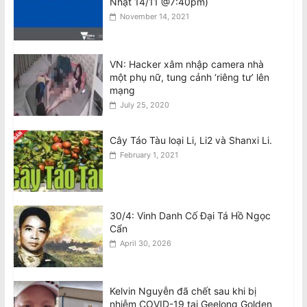
Nhật 14/11 @7:40pm)
Census 2026: Information for
November 14, 2021
migrants, refugees and international
visitors
August 7, 2026
VN: Hacker xâm nhập camera nhà
một phụ nữ, tung cảnh ‘riêng tư’ lên
Nhiều VĐV ‘bốc hơi’ sau khi tham dự
mạng
Đại hội Thể thao lớn thứ 3 thế giới
July 25, 2020
August 7, 2026
Cây Táo Tàu loại Li, Li2 và Shanxi Li.
February 1, 2021
30/4: Vinh Danh Cố Đại Tá Hồ Ngọc
Cẩn
April 30, 2026
Kelvin Nguyễn đã chết sau khi bị
nhiễm COVID-19 tại Geelong Golden