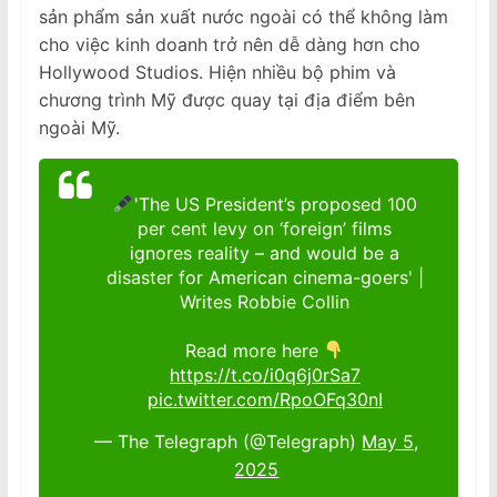
sản phẩm sản xuất nước ngoài có thể không làm
cho việc kinh doanh trở nên dễ dàng hơn cho
Hollywood Studios. Hiện nhiều bộ phim và
chương trình Mỹ được quay tại địa điểm bên
ngoài Mỹ.
'The US President’s proposed 100
per cent levy on ‘foreign’ films
ignores reality – and would be a
disaster for American cinema-goers' |
Writes Robbie Collin
Read more here
https://t.co/i0q6j0rSa7
pic.twitter.com/RpoOFq30nI
— The Telegraph (@Telegraph)
May 5,
2025