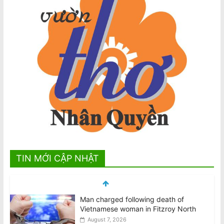
TIN MỚI CẬP NHẬT
Biểu Tình Phản Đối Tô Lâm Tới Quốc
Hội Úc, T.Ba 11/8 @10am Trước Nhà
Quốc Hội Liên Bang–Canberra