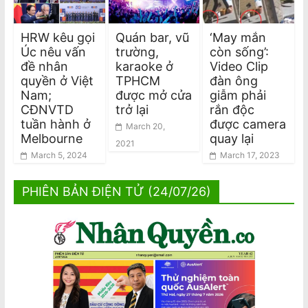
HRW kêu gọi
Quán bar, vũ
‘May mắn
Úc nêu vấn
trường,
còn sống’:
đề nhân
karaoke ở
Video Clip
quyền ở Việt
TPHCM
đàn ông
Nam;
được mở cửa
giẫm phải
CĐNVTD
trở lại
rắn độc
tuần hành ở
được camera
March 20,
Melbourne
quay lại
2021
March 5, 2024
March 17, 2023
PHIÊN BẢN ĐIỆN TỬ (24/07/26)