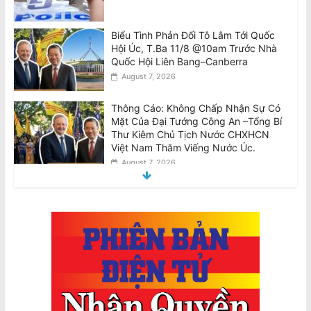
August 7, 2026
Thông Cáo: Không Chấp Nhận Sự Có
Mặt Của Đại Tướng Công An –Tổng Bí
Thư Kiêm Chủ Tịch Nước CHXHCN
Việt Nam Thăm Viếng Nước Úc.
August 7, 2026
Announcement: Objection to the Visit
of General of Public Security, General
Secretary and State President of the
Socialist Republic of Vietnam, to
Australia
August 7, 2026
Điều tra Dân số 2026: Thông tin cho di
dân, người tị nạn và du khách quốc tế
August 7, 2026
Pauline Hanson sẽ ngăn chặn ‘thợ nail
và tài xế Uber’