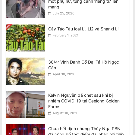
một phụ nữ, tung cảnh ‘riêng tư’ lên
mạng
Man charged following death of
July 25, 2020
Vietnamese woman in Fitzroy North
August 7, 2026
Cây Táo Tàu loại Li, Li2 và Shanxi Li.
February 1, 2021
30/4: Vinh Danh Cố Đại Tá Hồ Ngọc
Cẩn
April 30, 2026
Kelvin Nguyễn đã chết sau khi bị
nhiễm COVID-19 tại Geelong Golden
Farms
August 10, 2020
Chưa hết dịch nhưng Thúy Nga PBN
đã công bố thời điểm đại nhạc hội tiếp