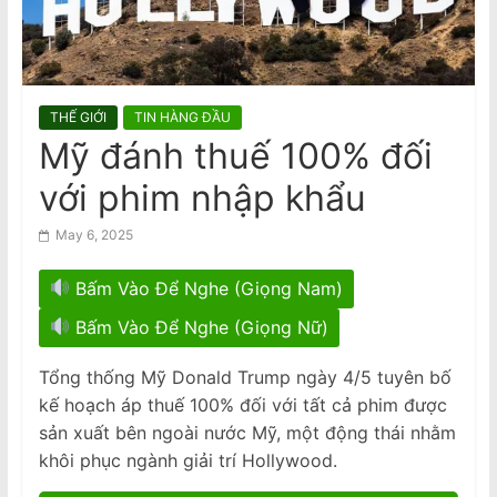
được tại ngoại
n
a
m
e
THẾ GIỚI
TIN HÀNG ĐẦU
s
Mỹ đánh thuế 100% đối
e
với phim nhập khẩu
N
e
May 6, 2025
w
s
Bấm Vào Để Nghe (Giọng Nam)
p
Bấm Vào Để Nghe (Giọng Nữ)
a
p
Tổng thống Mỹ Donald Trump ngày 4/5 tuyên bố
kế hoạch áp thuế 100% đối với tất cả phim được
e
sản xuất bên ngoài nước Mỹ, một động thái nhằm
r
khôi phục ngành giải trí Hollywood.