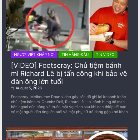
NGƯỜI VIỆT KHẮP NƠI
TIN HÀNG ĐẦU
TIN VIDEO
[VIDEO] Footscray: Chủ tiệm bánh
mì Richard Lê bị tấn công khi bảo vệ
đàn ông lớn tuổi
August 5, 2026
Footscray, Melbourne: Đoạn video gây sốc đã ghi lại khoảnh khắc
chủ tiệm bánh mì Crumbz Deli, Richard Lê —bị hành hung dã man
bên ngoài cửa hàng và trước mặt vợ mình sau khi can thiệp để bảo
vệ một người đàn ông lớn tuổi và một phụ nữ trẻ đang gặp khó khăn.