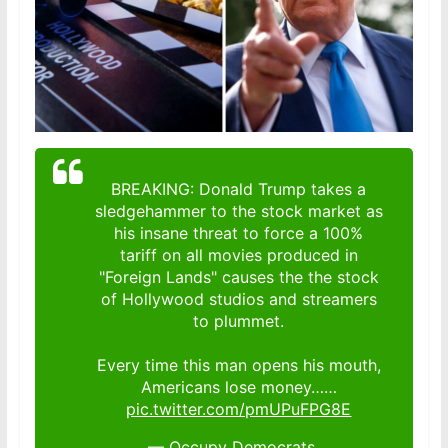
BREAKING: Donald Trump takes a
sledgehammer to the stock market as
his insane threat to force a 100%
tariff on all movies produced in
"Foreign Lands" causes the the stock
of Hollywood studios and streamers
to plummet.
Every time this man opens his mouth,
Americans lose money……
pic.twitter.com/pmUPuFPG8E
— Occupy Democrats