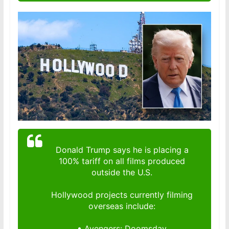
Donald Trump says he is placing a
100% tariff on all films produced
outside the U.S.
Hollywood projects currently filming
overseas include:
• Avengers: Doomsday