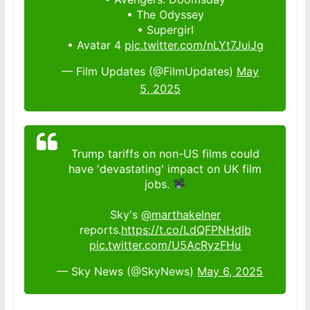
• The Odyssey
• Supergirl
• Avatar 4
pic.twitter.com/nLYt7JuiJg
— Film Updates (@FilmUpdates)
May
5, 2025
Trump tariffs on non-US films could
have 'devastating' impact on UK film
jobs.
Sky's
@marthakelner
reports.
https://t.co/LdQFPNHdIb
pic.twitter.com/U5AcRyzFHu
— Sky News (@SkyNews)
May 6, 2025