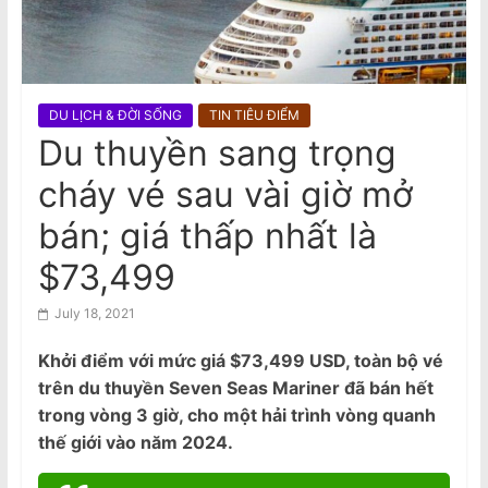
n
Nguyên nhân nào khiến Việt Nam
gia tăng trò xét xử hình sự vắng
a
mặt?
m
e
DU LỊCH & ĐỜI SỐNG
TIN TIÊU ĐIỂM
s
Du thuyền sang trọng
e
cháy vé sau vài giờ mở
N
e
bán; giá thấp nhất là
w
$73,499
s
p
July 18, 2021
a
Khởi điểm với mức giá $73,499 USD, toàn bộ vé
p
trên du thuyền Seven Seas Mariner đã bán hết
e
trong vòng 3 giờ, cho một hải trình vòng quanh
r
thế giới vào năm 2024.