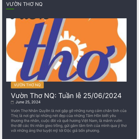
VƯỜN THƠ NQ
VƯỜN THƠ NQ
Vườn Thơ NQ: Tuần lễ 25/06/2024
June 25, 2024
Vườn Thơ Nhân Quyền là nơi gặp gỡ những rung cảm chân tình của
Thơ, là nơi ghi lại những nét đẹp của những Tâm Hồn biết yêu
thương tha nhân, cuộc đời và quê hương Việt Nam, là mảnh vườn
thơ để các thi nhân gieo trồng, gửi gắm tâm tình của mình qua ý thơ
với những áng thơ tuyệt mỹ tới Độc giả bốn phương.