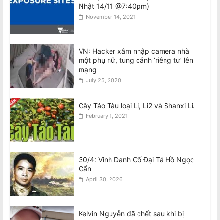
Nhật 14/11 @7:40pm)
National Stroke Week: Mẹo đơn giản
November 14, 2021
giúp giảm nguy cơ bị đột quỵ
August 8, 2026
VN: Hacker xâm nhập camera nhà
một phụ nữ, tung cảnh ‘riêng tư’ lên
National Stroke Week: 6 Loại thực
mạng
phẩm giúp ngăn ngừa các cơn đột
July 25, 2020
quỵ, tử vong
August 8, 2026
Cây Táo Tàu loại Li, Li2 và Shanxi Li.
February 1, 2021
30/4: Vinh Danh Cố Đại Tá Hồ Ngọc
Cẩn
April 30, 2026
Kelvin Nguyễn đã chết sau khi bị