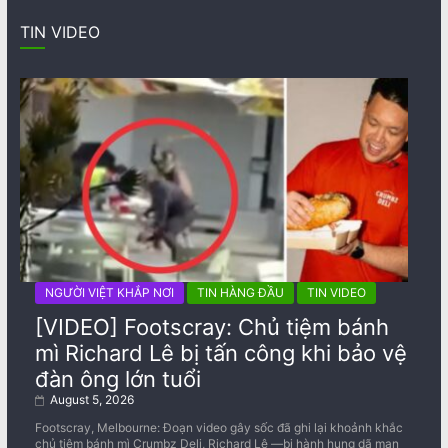
TIN VIDEO
NGƯỜI VIỆT KHẮP NƠI
TIN HÀNG ĐẦU
TIN VIDEO
[VIDEO] Footscray: Chủ tiệm bánh
mì Richard Lê bị tấn công khi bảo vệ
đàn ông lớn tuổi
August 5, 2026
Footscray, Melbourne: Đoạn video gây sốc đã ghi lại khoảnh khắc
chủ tiệm bánh mì Crumbz Deli, Richard Lê —bị hành hung dã man