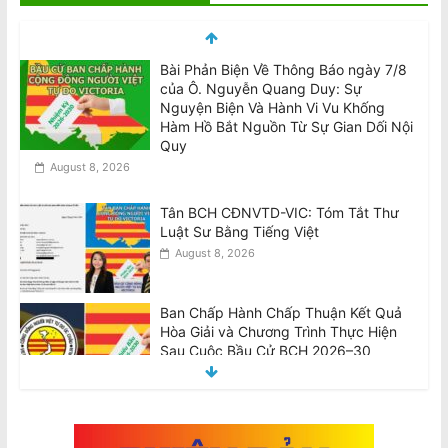
Bài Phản Biện Về Thông Báo ngày 7/8
của Ô. Nguyễn Quang Duy: Sự
Nguyện Biện Và Hành Vi Vu Khống
Hàm Hồ Bắt Nguồn Từ Sự Gian Dối Nội
Quy
August 8, 2026
Tân BCH CĐNVTD-VIC: Tóm Tắt Thư
Luật Sư Bằng Tiếng Việt
August 8, 2026
Ban Chấp Hành Chấp Thuận Kết Quả
Hòa Giải và Chương Trình Thực Hiện
Sau Cuộc Bầu Cử BCH 2026–30
August 8, 2026
Pauline Hanson sẽ ngăn chặn ‘thợ nail
và tài xế Uber’