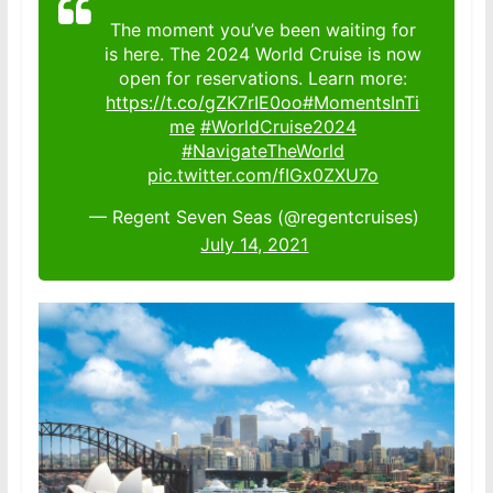
The moment you’ve been waiting for
is here. The 2024 World Cruise is now
open for reservations. Learn more:
https://t.co/gZK7rIE0oo
#MomentsInTi
me
#WorldCruise2024
#NavigateTheWorld
pic.twitter.com/fIGx0ZXU7o
— Regent Seven Seas (@regentcruises)
July 14, 2021