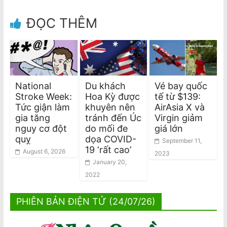
ĐỌC THÊM
National
Du khách
Vé bay quốc
Stroke Week:
Hoa Kỳ được
tế từ $139:
Tức giận làm
khuyên nên
AirAsia X và
gia tăng
tránh đến Úc
Virgin giảm
nguy cơ đột
do mối đe
giá lớn
quỵ
dọa COVID-
September 11,
19 ‘rất cao’
August 6, 2026
2023
January 20,
2022
PHIÊN BẢN ĐIỆN TỬ (24/07/26)