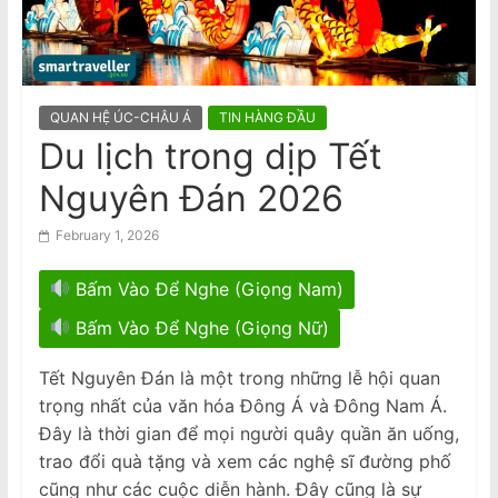
n
Đến Úc Châu
Chuyến thăm Úc của Tổng Bí thư
a
kiêm Chủ tịch Đảng Cộng Sản Việt
m
Nam
e
QUAN HỆ ÚC-CHÂU Á
TIN HÀNG ĐẦU
s
Du lịch trong dịp Tết
e
Nguyên Đán 2026
N
e
February 1, 2026
w
s
Bấm Vào Để Nghe (Giọng Nam)
p
Bấm Vào Để Nghe (Giọng Nữ)
a
p
Tết Nguyên Đán là một trong những lễ hội quan
trọng nhất của văn hóa Đông Á và Đông Nam Á.
e
Đây là thời gian để mọi người quây quần ăn uống,
r
trao đổi quà tặng và xem các nghệ sĩ đường phố
cũng như các cuộc diễn hành. Đây cũng là sự