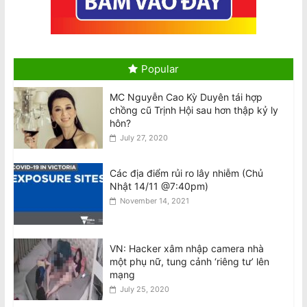
trước Tòa Nhà Quốc Hội VIC
August 7, 2026
AVRNC: Phản Đối Tổng Bí Thư Kiêm
Chủ Tịch Nhà Nước CSVN Tô Lâm
Popular
Đến Úc Châu
August 7, 2026
MC Nguyễn Cao Kỳ Duyên tái hợp
chồng cũ Trịnh Hội sau hơn thập kỷ ly
Chuyến thăm Úc của Tổng Bí thư kiêm
hôn?
Chủ tịch Đảng Cộng Sản Việt Nam
July 27, 2020
August 6, 2026
Các địa điểm rủi ro lây nhiễm (Chủ
Nhật 14/11 @7:40pm)
Visit to Australia by the General
November 14, 2021
Secretary and President of the
Socialist Republic of Vietnam
August 6, 2026
VN: Hacker xâm nhập camera nhà
một phụ nữ, tung cảnh ‘riêng tư’ lên
Tên lửa SpaceX Falcon 9 đâm vào Mặt
mạng
Trăng tốc độ 8.690 km/h
July 25, 2020
August 6, 2026