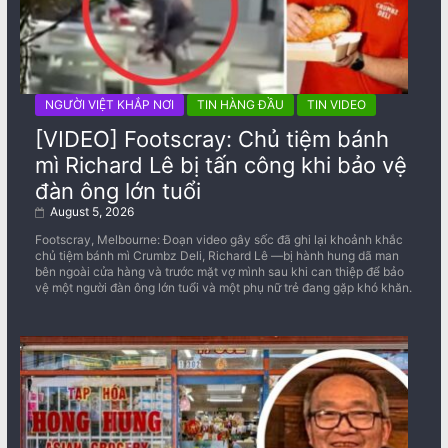
NGƯỜI VIỆT KHẮP NƠI
TIN HÀNG ĐẦU
TIN VIDEO
[VIDEO] Footscray: Chủ tiệm bánh
mì Richard Lê bị tấn công khi bảo vệ
đàn ông lớn tuổi
August 5, 2026
Footscray, Melbourne: Đoạn video gây sốc đã ghi lại khoảnh khắc
chủ tiệm bánh mì Crumbz Deli, Richard Lê —bị hành hung dã man
bên ngoài cửa hàng và trước mặt vợ mình sau khi can thiệp để bảo
vệ một người đàn ông lớn tuổi và một phụ nữ trẻ đang gặp khó khăn.