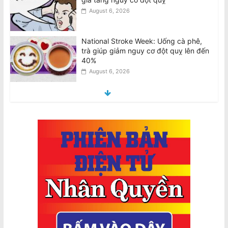
August 6, 2026
National Stroke Week: Uống cà phê,
trà giúp giảm nguy cơ đột quỵ lên đến
40%
August 6, 2026
Tri ân người hùng Văn Việt Trương:
Chủ tiệm tạp hóa qua đời vì vết
thương trong vụ hành hung của nhóm
thiếu niên
August 6, 2026
Tributes for hero Van Viet Truong:
Grocery shop owner dies from injuries
suffered in teen group bashing
August 6, 2026
Biểu Tình Phản Đối Chuyến Công Du
của Tô Lâm tại Úc, T.Bảy 8/8 @2pm