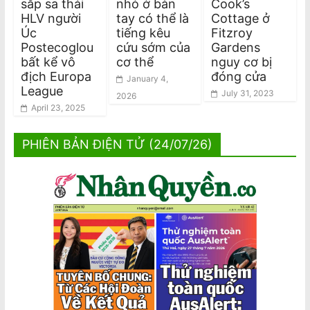
sắp sa thải
nhỏ ở bàn
Cook’s
HLV người
tay có thể là
Cottage ở
Úc
tiếng kêu
Fitzroy
Postecoglou
cứu sớm của
Gardens
bất kể vô
cơ thể
nguy cơ bị
địch Europa
đóng cửa
January 4,
League
July 31, 2023
2026
April 23, 2025
PHIÊN BẢN ĐIỆN TỬ (24/07/26)