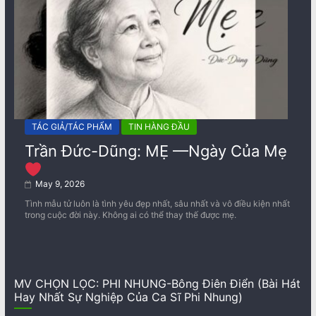
TÁC GIẢ/TÁC PHẨM
TIN HÀNG ĐẦU
Trần Đức-Dũng: MẸ —Ngày Của Mẹ
May 9, 2026
Tình mẫu tử luôn là tình yêu đẹp nhất, sâu nhất và vô điều kiện nhất
trong cuộc đời này. Không ai có thể thay thế được mẹ.
MV CHỌN LỌC: PHI NHUNG-Bông Điên Điển (Bài Hát
Hay Nhất Sự Nghiệp Của Ca Sĩ Phi Nhung)