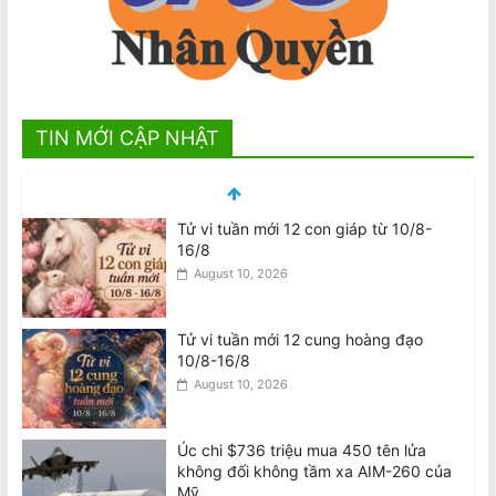
TIN MỚI CẬP NHẬT
Tử vi tuần mới 12 cung hoàng đạo
10/8-16/8
August 10, 2026
Úc chi $736 triệu mua 450 tên lửa
không đối không tầm xa AIM-260 của
Mỹ
August 9, 2026
VIDEO: Cú bắt tay của hai biểu tượng
nhạc pop Madonna và Kylie Minogue