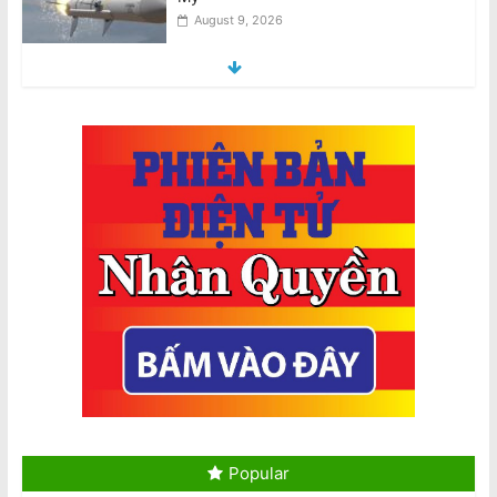
August 9, 2026
Việt Nam bị cáo buộc tái diễn chiến
dịch đàn áp giới cầm bút sau vụ bắt
giữ tác giả
August 9, 2026
Hai máy bay Jetstar và Qatar suýt va
chạm tại sân bay Sydney
August 10, 2026
Tô Lâm dự Diễn đàn Tech Connect tại
Sydney, đối mặt các cuộc biểu tình
khắp Úc
August 10, 2026
Tổng Bí thư kiêm Chủ tịch nước Tô
Lâm đến Sydney tối 9/8, bắt đầu
chuyến thăm Úc
Popular
August 10, 2026