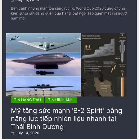
Bên cạnh những màn tỏa sáng rực rỡ, World Cup 2026 cũng chứng
kiến sự sa sút đáng quên của hàng loạt ngôi sao quen mặt với người
hâm mộ.
TIN HÀNG ĐẦU
TIN HÌNH ẢNH
Mỹ tăng sức mạnh ‘B-2 Spirit’ bằng
năng lực tiếp nhiên liệu nhanh tại
Thái Bình Dương
July 14, 2026