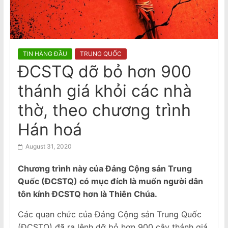
n
Tô Lâm dự Diễn đàn Tech Connect
tại Sydney, đối mặt các cuộc biểu
a
tình khắp Úc
m
e
TIN HÀNG ĐẦU
TRUNG QUỐC
s
ĐCSTQ dỡ bỏ hơn 900
e
thánh giá khỏi các nhà
N
e
thờ, theo chương trình
w
Hán hoá
s
p
August 31, 2020
a
Chương trình này của Đảng Cộng sản Trung
p
Quốc (ĐCSTQ) có mục đích là muốn người dân
e
tôn kính ĐCSTQ hơn là Thiên Chúa.
r
Các quan chức của Đảng Cộng sản Trung Quốc
(ĐCSTQ) đã ra lệnh dỡ bỏ hơn 900 cây thánh giá