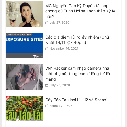
MC Nguyễn Cao Kỳ Duyên tái hợp
Cộng đồng tập hợp đòi công lý sau
chồng cũ Trịnh Hội sau hơn thập kỷ ly
cái chết của chủ cửa hàng được yêu
hôn?
mến Trương Văn Việt
July 27, 2020
August 10, 2026
Các địa điểm rủi ro lây nhiễm (Chủ
Community Rallies for Justice After
Nhật 14/11 @7:40pm)
Death of Beloved Shopkeeper Van
November 14, 2021
Viet Truong
August 10, 2026
VN: Hacker xâm nhập camera nhà
Tử vi tuần mới 12 con giáp từ 10/8-
một phụ nữ, tung cảnh ‘riêng tư’ lên
16/8
mạng
August 10, 2026
July 25, 2020
Cây Táo Tàu loại Li, Li2 và Shanxi Li.
February 1, 2021