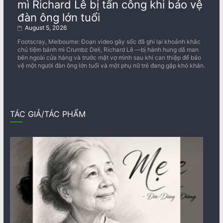
mì Richard Lê bị tấn công khi bảo vệ
đàn ông lớn tuổi
August 5, 2026
Footscray, Melbourne: Đoạn video gây sốc đã ghi lại khoảnh khắc
chủ tiệm bánh mì Crumbz Deli, Richard Lê —bị hành hung dã man
bên ngoài cửa hàng và trước mặt vợ mình sau khi can thiệp để bảo
vệ một người đàn ông lớn tuổi và một phụ nữ trẻ đang gặp khó khăn.
TÁC GIẢ/TÁC PHẨM