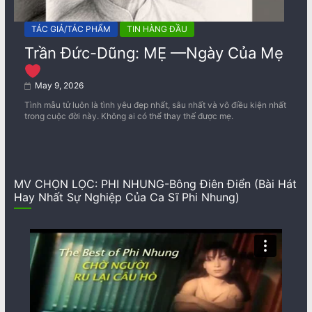
TÁC GIẢ/TÁC PHẨM
TIN HÀNG ĐẦU
Trần Đức-Dũng: MẸ —Ngày Của Mẹ
May 9, 2026
Tình mẫu tử luôn là tình yêu đẹp nhất, sâu nhất và vô điều kiện nhất
trong cuộc đời này. Không ai có thể thay thế được mẹ.
MV CHỌN LỌC: PHI NHUNG-Bông Điên Điển (Bài Hát
Hay Nhất Sự Nghiệp Của Ca Sĩ Phi Nhung)