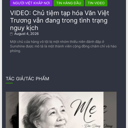
NGƯỜI VIỆT KHẮP NƠI
TIN HÀNG ĐẦU
TIN VIDEO
VIDEO: Chủ tiệm tạp hóa Văn Việt
Trương vẫn đang trong tình trạng
nguy kịch
August 4, 2026
Một chủ cửa hàng vô tội bị một nhóm thiếu niên đánh đập ở
Sunshine được mô tả là một thành viên cộng đồng chăm chỉ và hào
phóng.
TÁC GIẢ/TÁC PHẨM