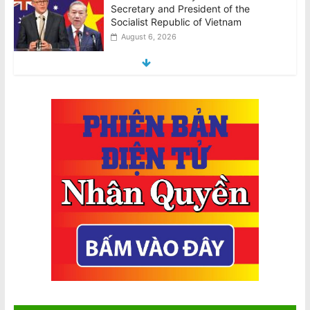
Trăng tốc độ 8.690 km/h
August 6, 2026
National Stroke Week: Sau tuổi 40, vì
sao bạn cần quan tâm đến đột quỵ?
August 6, 2026
VHRN & DTD: Chính Quyền Cộng Sản
Việt Nam Trấn Áp và Bỏ Tù Các Nhà
Văn
August 7, 2026
VHRN & DTD: Vietnamese Communist
Regime’s Crackdown On And
Imprisonment Of Writers
August 7, 2026
National Stroke Week: Thay đổi lối
sống tốt hơn phẫu thuật trong việc
phòng ngừa đột quỵ, theo nghiên cứu