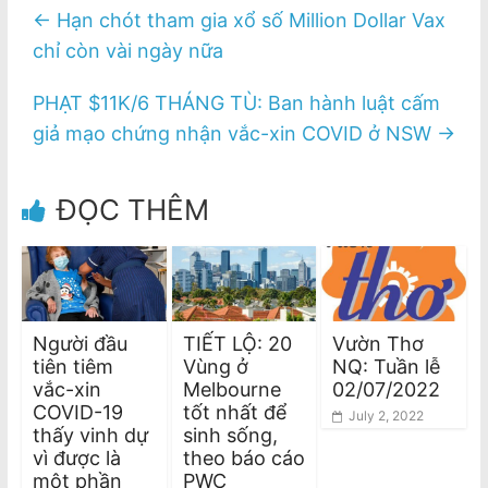
←
Hạn chót tham gia xổ số Million Dollar Vax
chỉ còn vài ngày nữa
PHẠT $11K/6 THÁNG TÙ: Ban hành luật cấm
giả mạo chứng nhận vắc-xin COVID ở NSW
→
ĐỌC THÊM
Người đầu
TIẾT LỘ: 20
Vườn Thơ
tiên tiêm
Vùng ở
NQ: Tuần lễ
vắc-xin
Melbourne
02/07/2022
COVID-19
tốt nhất để
July 2, 2022
thấy vinh dự
sinh sống,
vì được là
theo báo cáo
một phần
PWC