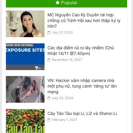
Popular
Úc
August 7, 2026
MC Nguyễn Cao Kỳ Duyên tái hợp
chồng cũ Trịnh Hội sau hơn thập kỷ ly
National Stroke Week: ‘Siêu thực
hôn?
phẩm’ giúp ngăn ngừa đột quỵ
July 27, 2020
August 7, 2026
Các địa điểm rủi ro lây nhiễm (Chủ
Nhật 14/11 @7:40pm)
Biểu Tình Phản Đối Chuyến Công Du
của Tô Lâm tại Úc, T.Bảy 8/8 @2pm
November 14, 2021
trước Tòa Nhà Quốc Hội VIC
August 7, 2026
VN: Hacker xâm nhập camera nhà
AVRNC: Phản Đối Tổng Bí Thư Kiêm
một phụ nữ, tung cảnh ‘riêng tư’ lên
Chủ Tịch Nhà Nước CSVN Tô Lâm
mạng
Đến Úc Châu
July 25, 2020
August 7, 2026
Cây Táo Tàu loại Li, Li2 và Shanxi Li.
February 1, 2021