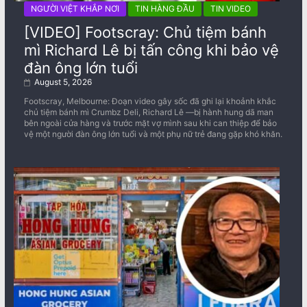
NGƯỜI VIỆT KHẮP NƠI
TIN HÀNG ĐẦU
TIN VIDEO
[VIDEO] Footscray: Chủ tiệm bánh
mì Richard Lê bị tấn công khi bảo vệ
đàn ông lớn tuổi
August 5, 2026
Footscray, Melbourne: Đoạn video gây sốc đã ghi lại khoảnh khắc
chủ tiệm bánh mì Crumbz Deli, Richard Lê —bị hành hung dã man
bên ngoài cửa hàng và trước mặt vợ mình sau khi can thiệp để bảo
vệ một người đàn ông lớn tuổi và một phụ nữ trẻ đang gặp khó khăn.