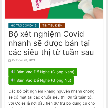
n
Nhà Văn
VHRN & DTD: Vietnamese
a
Communist Regime’s Crackdown On
m
And Imprisonment Of Writers
e
HỖ TRỢ COVID-19
TIN TIÊU ĐIỂM
s
Bộ xét nghiệm Covid
e
nhanh sẽ được bán tại
N
e
các siêu thị từ tuần sau
w
October 28, 2021
s
p
Bấm Vào Để Nghe (Giọng Nam)
a
Bấm Vào Để Nghe (Giọng Nữ)
p
e
Các bộ xét nghiệm kháng nguyên nhanh chóng
r
sẽ có mặt tại các chuỗi siêu thị lớn từ tuần tới,
với Coles là nơi đầu tiên dự trữ bộ dụng cụ cho