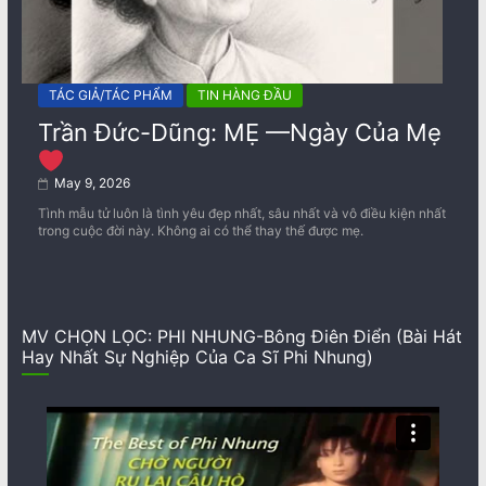
TÁC GIẢ/TÁC PHẨM
TIN HÀNG ĐẦU
Trần Đức-Dũng: MẸ —Ngày Của Mẹ
May 9, 2026
Tình mẫu tử luôn là tình yêu đẹp nhất, sâu nhất và vô điều kiện nhất
trong cuộc đời này. Không ai có thể thay thế được mẹ.
MV CHỌN LỌC: PHI NHUNG-Bông Điên Điển (Bài Hát
Hay Nhất Sự Nghiệp Của Ca Sĩ Phi Nhung)