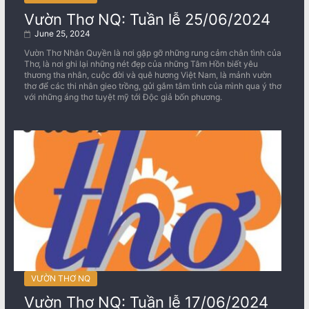
Vườn Thơ NQ: Tuần lễ 25/06/2024
June 25, 2024
Vườn Thơ Nhân Quyền là nơi gặp gỡ những rung cảm chân tình của
Thơ, là nơi ghi lại những nét đẹp của những Tâm Hồn biết yêu
thương tha nhân, cuộc đời và quê hương Việt Nam, là mảnh vườn
thơ để các thi nhân gieo trồng, gửi gắm tâm tình của mình qua ý thơ
với những áng thơ tuyệt mỹ tới Độc giả bốn phương.
VƯỜN THƠ NQ
Vườn Thơ NQ: Tuần lễ 17/06/2024