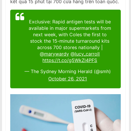
kết quả 15 phút tại 700 cửa hàng trên toàn quốc.
Exclusive: Rapid antigen tests will be
available in major supermarkets from
next week, with Coles the first to
stock the 15-minute turnaround kits
across 700 stores nationally |
@marywardy
@lucy_carroll
https://t.co/g5WkZl4PFS
— The Sydney Morning Herald (@smh)
October 26, 2021