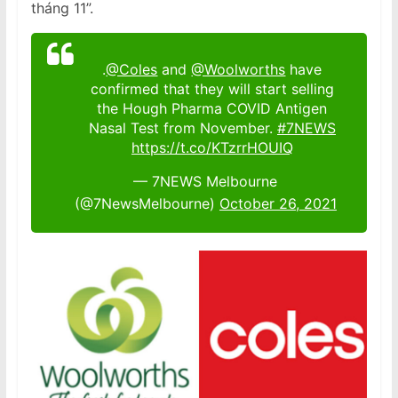
tháng 11”.
.
@Coles
and
@Woolworths
have
confirmed that they will start selling
the Hough Pharma COVID Antigen
Nasal Test from November.
#7NEWS
https://t.co/KTzrrHOUIQ
— 7NEWS Melbourne
(@7NewsMelbourne)
October 26, 2021