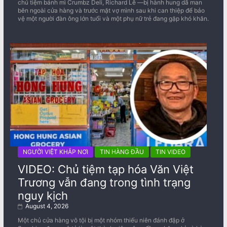
chủ tiệm bánh mì Crumbz Deli, Richard Lê —bị hành hung dã man
bên ngoài cửa hàng và trước mặt vợ mình sau khi can thiệp để bảo
vệ một người đàn ông lớn tuổi và một phụ nữ trẻ đang gặp khó khăn.
NGƯỜI VIỆT KHẮP NƠI
TIN HÀNG ĐẦU
TIN VIDEO
VIDEO: Chủ tiệm tạp hóa Văn Việt
Trương vẫn đang trong tình trạng
nguy kịch
August 4, 2026
Một chủ cửa hàng vô tội bị một nhóm thiếu niên đánh đập ở