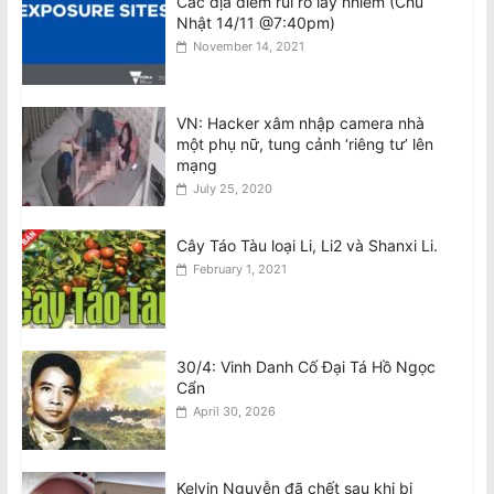
Các địa điểm rủi ro lây nhiễm (Chủ
Nhật 14/11 @7:40pm)
Nghiên cứu Úc: Nắng nóng cực đoan
November 14, 2021
nguy cơ ảnh hưởng đến sức khỏe tâm
thần ở trẻ em
August 7, 2026
VN: Hacker xâm nhập camera nhà
một phụ nữ, tung cảnh ‘riêng tư’ lên
VIDEO: Cầu thủ 24 tuổi bị sét đánh tử
mạng
vong khi đang thi đấu tại Thái Lan
July 25, 2020
August 7, 2026
Cây Táo Tàu loại Li, Li2 và Shanxi Li.
February 1, 2021
30/4: Vinh Danh Cố Đại Tá Hồ Ngọc
Cẩn
April 30, 2026
Kelvin Nguyễn đã chết sau khi bị