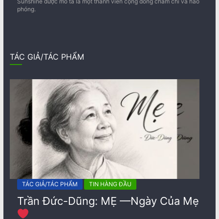
Sunshine được mô tả là một thành viên cộng đồng chăm chỉ và hào
phóng.
TÁC GIẢ/TÁC PHẨM
TÁC GIẢ/TÁC PHẨM
TIN HÀNG ĐẦU
Trần Đức-Dũng: MẸ —Ngày Của Mẹ