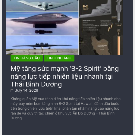
TIN HÀNG ĐẦU
TIN HÌNH ẢNH
Mỹ tăng sức mạnh ‘B-2 Spirit’ bằng
năng lực tiếp nhiên liệu nhanh tại
Thái Bình Dương
July 14, 2026
Không quân Mỹ vừa trình diễn khả năng tiếp nhiên liệu nhanh cho
máy bay ném bom tàng hình B-2 Spirit tại Hawaii, đánh dấu bước
tiến trong chiến lược triển khai phân tán nhằm nâng cao năng lực
răn đe và duy trì tác chiến ở khu vực Ấn Độ Dương – Thái Bình
Dương.