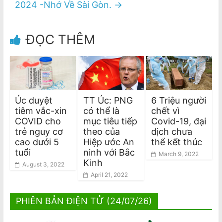
2024 -Nhớ Về Sài Gòn.
→
ĐỌC THÊM
Úc duyệt
TT Úc: PNG
6 Triệu người
tiêm vắc-xin
có thể là
chết vì
COVID cho
mục tiêu tiếp
Covid-19, đại
trẻ nguy cơ
theo của
dịch chưa
cao dưới 5
Hiệp ước An
thể kết thúc
tuổi
ninh với Bắc
March 9, 2022
Kinh
August 3, 2022
April 21, 2022
PHIÊN BẢN ĐIỆN TỬ (24/07/26)