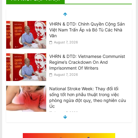
VHRN & DTD: Chính Quyền Cộng Sản
Việt Nam Trấn Áp và Bỏ Tù Các Nhà
Văn
August 7, 2026
VHRN & DTD: Vietnamese Communist
Regime’s Crackdown On And
Imprisonment Of Writers
August 7, 2026
National Stroke Week: Thay đổi lối
sống tốt hơn phẫu thuật trong việc
phòng ngừa đột quỵ, theo nghiên cứu
Úc
August 7, 2026
National Stroke Week: ‘Siêu thực
phẩm’ giúp ngăn ngừa đột quỵ