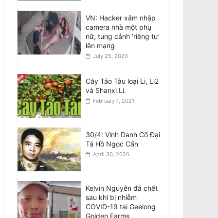
Announcement:
Objection to the Visit of
VN: Hacker xâm nhập
General of Public
camera nhà một phụ
Security, General
nữ, tung cảnh ‘riêng tư’
Secretary and State
lên mạng
President of the Socialist Republic of
July 25, 2020
Vietnam, to Australia
August 7, 2026
Cây Táo Tàu loại Li, Li2
và Shanxi Li.
Điều tra Dân số 2026:
February 1, 2021
Thông tin cho di dân,
người tị nạn và du
khách quốc tế
August 7, 2026
30/4: Vinh Danh Cố Đại
Tá Hồ Ngọc Cẩn
Census 2026:
April 30, 2026
Information for
migrants, refugees and
international visitors
Kelvin Nguyễn đã chết
August 7, 2026
sau khi bị nhiễm
COVID-19 tại Geelong
Golden Farms