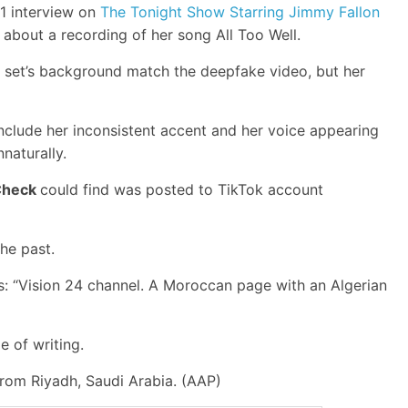
1 interview on
The Tonight Show Starring Jimmy Fallon
 about a recording of her song All Too Well.
he set’s background match the deepfake video, but her
 include her inconsistent accent and her voice appearing
naturally.
Check
could find was posted to TikTok account
he past.
ds: “Vision 24 channel. A Moroccan page with an Algerian
e of writing.
rom Riyadh, Saudi Arabia. (AAP)