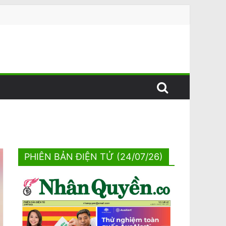
PHIÊN BẢN ĐIỆN TỬ (24/07/26)