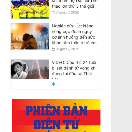
khi tham dự Đại hội Thể
thao lớn thứ 3 thế giới
August 7, 2026
Nghiên cứu Úc: Nắng
nóng cực đoan nguy
cơ ảnh hưởng đến sức
khỏe tâm thần ở trẻ em
August 7, 2026
VIDEO: Cầu thủ 24 tuổi
bị sét đánh tử vong khi
đang thi đấu tại Thái
Lan
August 7, 2026
VHRN & DTD: Chính
Quyền Cộng Sản Việt
Nam Trấn Áp và Bỏ Tù
Các Nhà Văn
August 7, 2026