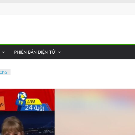
PHIÊN BẢN ĐIỆN TỬ
 cho
onal
Quốc
 Nhà
Sự
–