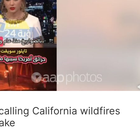
c
y,
ic of
alling California wildfires
fake