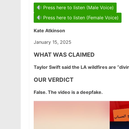
Press here to listen (Male Voice)
Press here to listen (Female Voice)
Kate Atkinson
January 15, 2025
WHAT WAS CLAIMED
Taylor Swift said the LA wildfires are “divi
OUR VERDICT
False. The video is a deepfake.