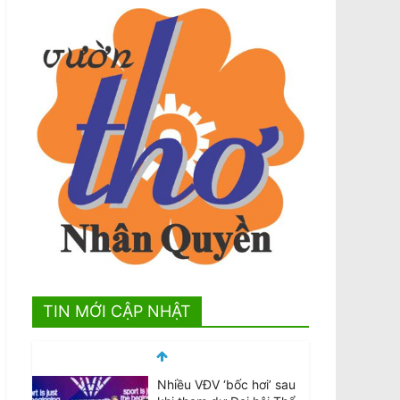
TIN MỚI CẬP NHẬT
Nhiều VĐV ‘bốc hơi’ sau