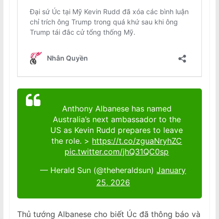
Anthony Albanese has named
Australia’s next ambassador to the
US as Kevin Rudd prepares to leave
the role. >
https://t.co/zguaNryhZC
pic.twitter.com/jhQ31QC0sp
— Herald Sun (@theheraldsun)
January
25, 2026
Thủ tướng Albanese cho biết Úc đã thông báo và