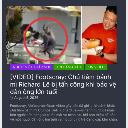
NGƯỜI VIỆT KHẮP NƠI
TIN HÀNG ĐẦU
TIN VIDEO
[VIDEO] Footscray: Chủ tiệm bánh
mì Richard Lê bị tấn công khi bảo vệ
đàn ông lớn tuổi
August 5, 2026
Footscray, Melbourne: Đoạn video gây sốc đã ghi lại khoảnh khắc
chủ tiệm bánh mì Crumbz Deli, Richard Lê —bị hành hung dã man
bên ngoài cửa hàng và trước mặt vợ mình sau khi can thiệp để bảo
vệ một người đàn ông lớn tuổi và một phụ nữ trẻ đang gặp khó khăn.