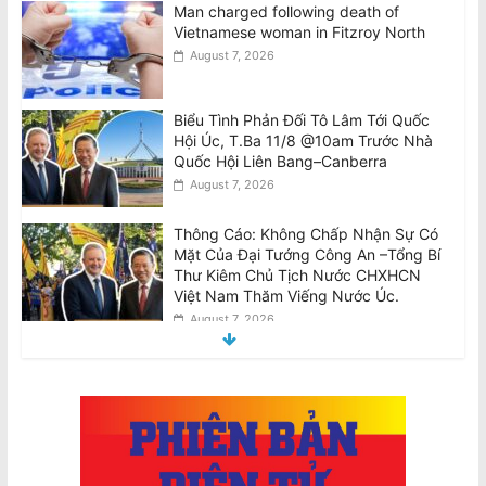
Biểu Tình Phản Đối Tô Lâm Tới Quốc
Hội Úc, T.Ba 11/8 @10am Trước Nhà
Quốc Hội Liên Bang–Canberra
August 7, 2026
Thông Cáo: Không Chấp Nhận Sự Có
Mặt Của Đại Tướng Công An –Tổng Bí
Thư Kiêm Chủ Tịch Nước CHXHCN
Việt Nam Thăm Viếng Nước Úc.
August 7, 2026
Announcement: Objection to the Visit
of General of Public Security, General
Secretary and State President of the
Socialist Republic of Vietnam, to
Australia
August 7, 2026
Điều tra Dân số 2026: Thông tin cho di
dân, người tị nạn và du khách quốc tế
August 7, 2026