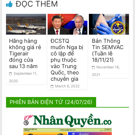
ĐỌC THÊM
Hãng hàng
ĐCSTQ
Bản Thông
không giá rẻ
muốn Nga bị
Tin SEMVAC
Tigerair
cô lập để
(Tuần lễ
đóng cửa
phụ thuộc
18/11/21)
sau 13 năm
vào Trung
November 18,
Quốc, theo
September 11,
2021
chuyên gia
2020
March 6, 2022
PHIÊN BẢN ĐIỆN TỬ (24/07/26)