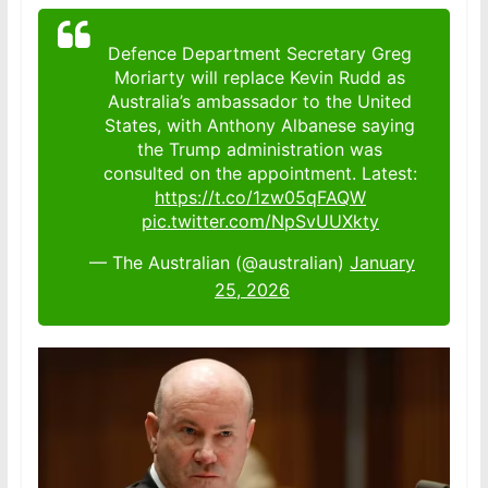
Defence Department Secretary Greg
Moriarty will replace Kevin Rudd as
Australia’s ambassador to the United
States, with Anthony Albanese saying
the Trump administration was
consulted on the appointment. Latest:
https://t.co/1zw05qFAQW
pic.twitter.com/NpSvUUXkty
— The Australian (@australian)
January
25, 2026