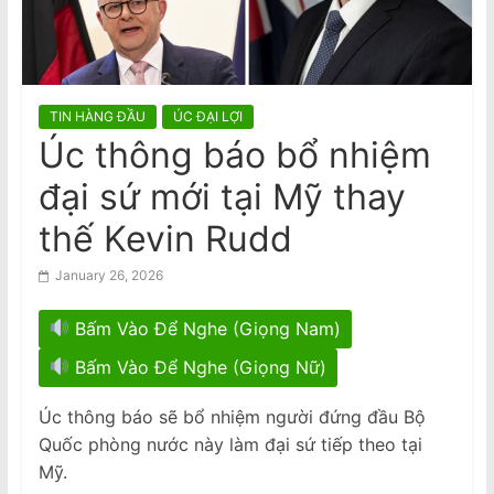
n
a
m
e
TIN HÀNG ĐẦU
ÚC ĐẠI LỢI
s
Úc thông báo bổ nhiệm
e
đại sứ mới tại Mỹ thay
N
e
thế Kevin Rudd
w
January 26, 2026
s
p
Bấm Vào Để Nghe (Giọng Nam)
a
Bấm Vào Để Nghe (Giọng Nữ)
p
e
Úc thông báo sẽ bổ nhiệm người đứng đầu Bộ
r
Quốc phòng nước này làm đại sứ tiếp theo tại
Mỹ.