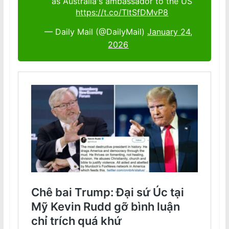
as Australia's ambassador to the US
https://t.co/TltSfDMvP8
— Daily Mail (@DailyMail)
January 24,
2026