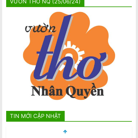
VƯỜN THƠ NQ (25/06/24)
TIN MỚI CẬP NHẬT