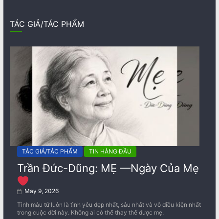
TÁC GIẢ/TÁC PHẨM
TÁC GIẢ/TÁC PHẨM
TIN HÀNG ĐẦU
Trần Đức-Dũng: MẸ —Ngày Của Mẹ
May 9, 2026
Tình mẫu tử luôn là tình yêu đẹp nhất, sâu nhất và vô điều kiện nhất
trong cuộc đời này. Không ai có thể thay thế được mẹ.