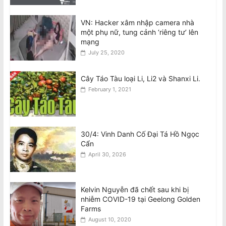
phụ nữ gốc Việt ở Fitzroy North
August 7, 2026
VN: Hacker xâm nhập camera nhà
một phụ nữ, tung cảnh ‘riêng tư’ lên
mạng
Man charged following death of
July 25, 2020
Vietnamese woman in Fitzroy North
August 7, 2026
Cây Táo Tàu loại Li, Li2 và Shanxi Li.
February 1, 2021
30/4: Vinh Danh Cố Đại Tá Hồ Ngọc
Cẩn
April 30, 2026
Kelvin Nguyễn đã chết sau khi bị
nhiễm COVID-19 tại Geelong Golden
Farms
August 10, 2020