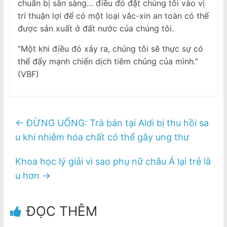
chuẩn bị sẵn sàng… điều đó đặt chúng tôi vào vị
trí thuận lợi để có một loại vắc-xin an toàn có thể
được sản xuất ở đất nước của chúng tôi.
“Một khi điều đó xảy ra, chúng tôi sẽ thực sự có
thể đẩy mạnh chiến dịch tiêm chủng của mình.”
(VBF)
←
ĐỪNG UỐNG: Trà bán tại Aldi bị thu hồi sa
u khi nhiễm hóa chất có thể gây ung thư
Khoa học lý giải vì sao phụ nữ châu Á lại trẻ lâ
u hơn
→
ĐỌC THÊM