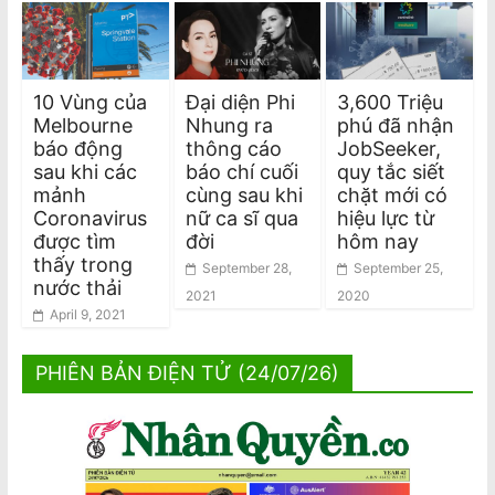
10 Vùng của
Đại diện Phi
3,600 Triệu
Melbourne
Nhung ra
phú đã nhận
báo động
thông cáo
JobSeeker,
sau khi các
báo chí cuối
quy tắc siết
mảnh
cùng sau khi
chặt mới có
Coronavirus
nữ ca sĩ qua
hiệu lực từ
được tìm
đời
hôm nay
thấy trong
September 28,
September 25,
nước thải
2021
2020
April 9, 2021
PHIÊN BẢN ĐIỆN TỬ (24/07/26)