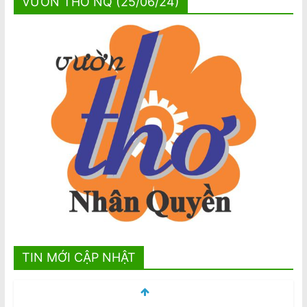
VƯỜN THƠ NQ (25/06/24)
TIN MỚI CẬP NHẬT