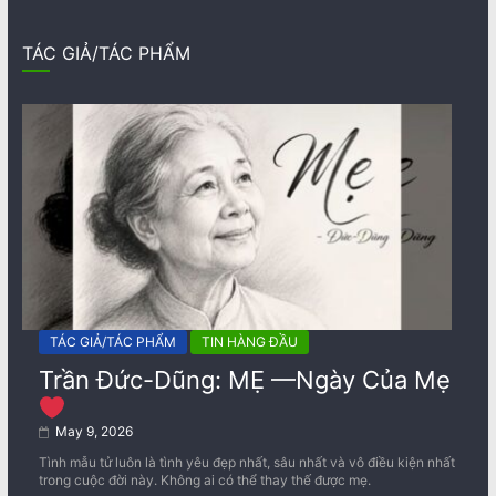
TÁC GIẢ/TÁC PHẨM
TÁC GIẢ/TÁC PHẨM
TIN HÀNG ĐẦU
Trần Đức-Dũng: MẸ —Ngày Của Mẹ
May 9, 2026
Tình mẫu tử luôn là tình yêu đẹp nhất, sâu nhất và vô điều kiện nhất
trong cuộc đời này. Không ai có thể thay thế được mẹ.