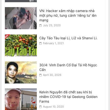
Quốc Hội Liên Bang–Canberra
August 7, 2026
VN: Hacker xâm nhập camera nhà
một phụ nữ, tung cảnh ‘riêng tư’ lên
Thông Cáo: Không Chấp Nhận Sự Có
mạng
Mặt Của Đại Tướng Công An –Tổng Bí
July 25, 2020
Thư Kiêm Chủ Tịch Nước CHXHCN
Việt Nam Thăm Viếng Nước Úc.
August 7, 2026
Cây Táo Tàu loại Li, Li2 và Shanxi Li.
February 1, 2021
30/4: Vinh Danh Cố Đại Tá Hồ Ngọc
Cẩn
April 30, 2026
Kelvin Nguyễn đã chết sau khi bị
nhiễm COVID-19 tại Geelong Golden
Farms
August 10, 2020