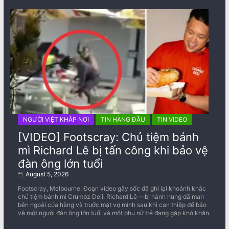
NGƯỜI VIỆT KHẮP NƠI
TIN HÀNG ĐẦU
TIN VIDEO
[VIDEO] Footscray: Chủ tiệm bánh
mì Richard Lê bị tấn công khi bảo vệ
đàn ông lớn tuổi
August 5, 2026
Footscray, Melbourne: Đoạn video gây sốc đã ghi lại khoảnh khắc
chủ tiệm bánh mì Crumbz Deli, Richard Lê —bị hành hung dã man
bên ngoài cửa hàng và trước mặt vợ mình sau khi can thiệp để bảo
vệ một người đàn ông lớn tuổi và một phụ nữ trẻ đang gặp khó khăn.