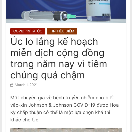
n
Đàn ông bị buộc tội sau cái chết của
phụ nữ gốc Việt ở Fitzroy North
a
Man charged following death of
m
Vietnamese woman in Fitzroy North
e
COVID-19 TẠI ÚC
TIN TIÊU ĐIỂM
s
Úc lo lắng kế hoạch
e
miễn dịch cộng đồng
N
e
trong năm nay vì tiêm
w
chủng quá chậm
s
p
March 1, 2021
a
Một chuyên gia về bệnh truyền nhiễm cho biết
p
vắc-xin Johnson & Johnson COVID-19 được Hoa
e
Kỳ chấp thuận có thể là một lựa chọn khả thi
r
khác cho Úc.