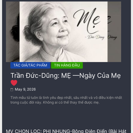
TÁC GIẢ/TÁC PHẨM
TIN HÀNG ĐẦU
Trần Đức-Dũng: MẸ —Ngày Của Mẹ
May 9, 2026
Tình mẫu tử luôn là tình yêu đẹp nhất, sâu nhất và vô điều kiện nhất
trong cuộc đời này. Không ai có thể thay thế được mẹ.
MV CHỌN LỌC: PHI NHUNG-Bông Điên Điển (Bài Hát