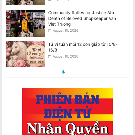
Tử vi tuần mới 12 con giáp từ 10/8-
16/8
August 10, 2026
Tử vi tuần mới 12 cung hoàng đạo
10/8-16/8
August 10, 2026
Úc chi $736 triệu mua 450 tên lửa
không đối không tầm xa AIM-260 của
Mỹ
August 9, 2026
2026 Census là Bắt buộc: Có thể Phạt
$364 mỗi ngày nếu Không Hoàn
Thành, $3640 nếu Khai Sai
August 10, 2026