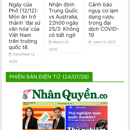
Ngày của
Nhận định
Cảnh báo
Phở (12/12):
Trung Quốc
nguy cơ lạm
Món ăn trở
vs Australia,
dụng rượu
thành ‘đại sứ
22h00 ngày
trong đại
văn hóa’ của
25/3: Không
dịch COVID-
Việt Nam
có bất ngờ
19
trên trường
March 25,
June 14, 2021
quốc tế.
2025
December 12,
2025
PHIÊN BẢN ĐIỆN TỬ (24/07/26)