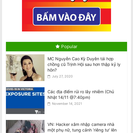
2026 Census Is Compulsory: $364
Daily Fine for Failure to Complete,
$3640 Penalty for False Information
August 10, 2026
Hai máy bay Jetstar và Qatar suýt va
chạm tại sân bay Sydney
August 10, 2026
Popular
MC Nguyễn Cao Kỳ Duyên tái hợp
Tô Lâm dự Diễn đàn Tech Connect tại
chồng cũ Trịnh Hội sau hơn thập kỷ ly
Sydney, đối mặt các cuộc biểu tình
hôn?
khắp Úc
July 27, 2020
August 10, 2026
Các địa điểm rủi ro lây nhiễm (Chủ
Tổng Bí thư kiêm Chủ tịch nước Tô
Nhật 14/11 @7:40pm)
Lâm đến Sydney tối 9/8, bắt đầu
November 14, 2021
chuyến thăm Úc
August 10, 2026
VN: Hacker xâm nhập camera nhà
Cộng đồng tập hợp đòi công lý sau
một phụ nữ, tung cảnh ‘riêng tư’ lên
cái chết của chủ cửa hàng được yêu