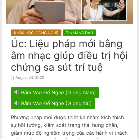
n
2026 Census Is Compulsory: $364
a
Daily Fine for Failure to Complete,
$3640 Penalty for False Information
m
e
KHOA HỌC-CÔNG NGHỆ
TIN HÀNG ĐẦU
s
Úc: Liệu pháp mới bằng
e
âm nhạc giúp điều trị hội
N
e
chứng sa sút trí tuệ
w
August 24, 2022
s
p
Bấm Vào Để Nghe (Giọng Nam)
a
Bấm Vào Để Nghe (Giọng Nữ)
p
e
Phương pháp mới được thiết kế nhằm kích thích
r
sự hồi tưởng, kiểm soát trạng thái hưng phấn,
giảm mức độ nghiêm trọng của các hành vi thách