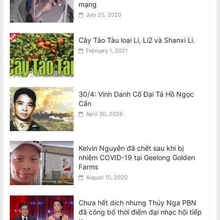
mạng
mến Trương Văn Việt
July 25, 2020
August 10, 2026
Cây Táo Tàu loại Li, Li2 và Shanxi Li.
February 1, 2021
30/4: Vinh Danh Cố Đại Tá Hồ Ngọc
Cẩn
April 30, 2026
Kelvin Nguyễn đã chết sau khi bị
nhiễm COVID-19 tại Geelong Golden
Farms
August 10, 2020
Chưa hết dịch nhưng Thúy Nga PBN
đã công bố thời điểm đại nhạc hội tiếp