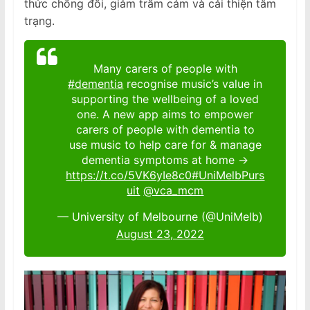
thức chống đối, giảm trầm cảm và cải thiện tâm
trạng.
Many carers of people with
#dementia
recognise music’s value in
supporting the wellbeing of a loved
one. A new app aims to empower
carers of people with dementia to
use music to help care for & manage
dementia symptoms at home →
https://t.co/5VK6yIe8c0
#UniMelbPurs
uit
@vca_mcm
— University of Melbourne (@UniMelb)
August 23, 2022