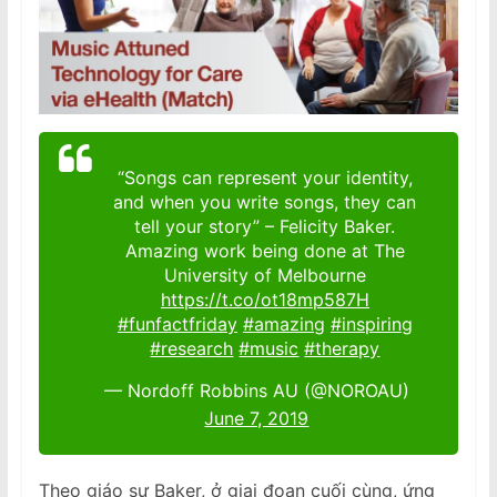
“Songs can represent your identity,
and when you write songs, they can
tell your story” – Felicity Baker.
Amazing work being done at The
University of Melbourne​
https://t.co/ot18mp587H
#funfactfriday
#amazing
#inspiring
#research
#music
#therapy
— Nordoff Robbins AU (@NOROAU)
June 7, 2019
Theo giáo sư Baker, ở giai đoạn cuối cùng, ứng