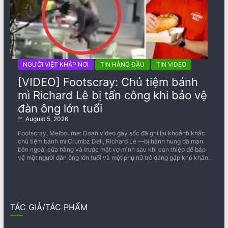
NGƯỜI VIỆT KHẮP NƠI
TIN HÀNG ĐẦU
TIN VIDEO
[VIDEO] Footscray: Chủ tiệm bánh
mì Richard Lê bị tấn công khi bảo vệ
đàn ông lớn tuổi
August 5, 2026
Footscray, Melbourne: Đoạn video gây sốc đã ghi lại khoảnh khắc
chủ tiệm bánh mì Crumbz Deli, Richard Lê —bị hành hung dã man
bên ngoài cửa hàng và trước mặt vợ mình sau khi can thiệp để bảo
vệ một người đàn ông lớn tuổi và một phụ nữ trẻ đang gặp khó khăn.
TÁC GIẢ/TÁC PHẨM