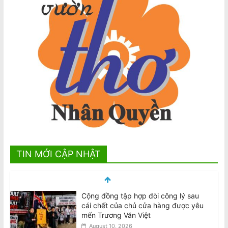
TIN MỚI CẬP NHẬT
Community Rallies for Justice After
Death of Beloved Shopkeeper Van
Viet Truong
August 10, 2026