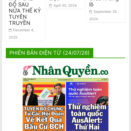
ĐỘ SAU
lồ
April 30, 2024
NỬA THẾ KỶ
September 29,
TUYÊN
2024
TRUYỀN
December 4,
2025
PHIÊN BẢN ĐIỆN TỬ (24/07/26)