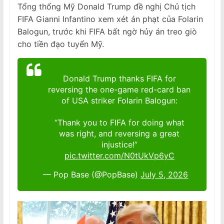
Tổng thống Mỹ Donald Trump đề nghị Chủ tịch
FIFA Gianni Infantino xem xét án phạt của Folarin
Balogun, trước khi FIFA bất ngờ hủy án treo giò
cho tiền đạo tuyển Mỹ.
Donald Trump thanks FIFA for
reversing the one-game red-card ban
of USA striker Folarin Balogun:
“Thank you to FIFA for doing what
was right, and reversing a great
injustice!”
pic.twitter.com/N0tUkVp6yC
— Pop Base (@PopBase)
July 5, 2026