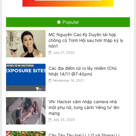
Hai máy bay Jetstar và Qatar suýt va
chạm tại sân bay Sydney
August 10, 2026
Popular
MC Nguyễn Cao Kỳ Duyên tái hợp
Tô Lâm dự Diễn đàn Tech Connect tại
chồng cũ Trịnh Hội sau hơn thập kỷ ly
Sydney, đối mặt các cuộc biểu tình
hôn?
khắp Úc
July 27, 2020
August 10, 2026
Các địa điểm rủi ro lây nhiễm (Chủ
Tổng Bí thư kiêm Chủ tịch nước Tô
Nhật 14/11 @7:40pm)
Lâm đến Sydney tối 9/8, bắt đầu
November 14, 2021
chuyến thăm Úc
August 10, 2026
VN: Hacker xâm nhập camera nhà
Cộng đồng tập hợp đòi công lý sau
một phụ nữ, tung cảnh ‘riêng tư’ lên
cái chết của chủ cửa hàng được yêu
mạng
mến Trương Văn Việt
July 25, 2020
August 10, 2026
Cây Táo Tàu loại Li, Li2 và Shanxi Li.