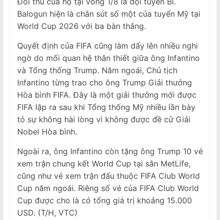
Đối thủ của họ tại vòng 1/8 là đội tuyển Bỉ.
Balogun hiện là chân sút số một của tuyển Mỹ tại
World Cup 2026 với ba bàn thắng.
Quyết định của FIFA cũng làm dấy lên nhiều nghi
ngờ do mối quan hệ thân thiết giữa ông Infantino
và Tổng thống Trump. Năm ngoái, Chủ tịch
Infantino từng trao cho ông Trump Giải thưởng
Hòa bình FIFA. Đây là một giải thưởng mới được
FIFA lập ra sau khi Tổng thống Mỹ nhiều lần bày
tỏ sự không hài lòng vì không được đề cử Giải
Nobel Hòa bình.
Ngoài ra, ông Infantino còn tặng ông Trump 10 vé
xem trận chung kết World Cup tại sân MetLife,
cũng như vé xem trận đấu thuộc FIFA Club World
Cup năm ngoái. Riêng số vé của FIFA Club World
Cup được cho là có tổng giá trị khoảng 15.000
USD. (T/H, VTC)