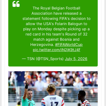
The Royal Belgian Football
Association have released a
statement following FIFA's decision to
allow the USA's Folarin Balogun to
play on Monday despite picking up a
red card in his team's Round of 32
match against Bosnia and
Herzegovina.
#FIFAWorldCup
pic.twitter.com/iN2jK9tJ4f
— TSN (@TSN_Sports)
July 5, 2026