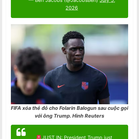
— Ben Jacobs (@JacobsBen)
July 5,
2026
FIFA xóa thẻ đỏ cho Folarin Balogun sau cuộc gọi
với ông Trump. Hình Reuters
JUST IN: President Trump just