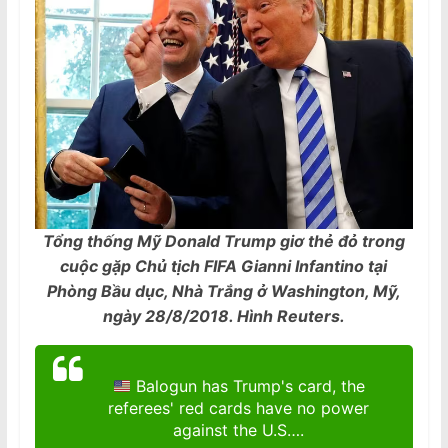
Tổng thống Mỹ Donald Trump giơ thẻ đỏ trong
cuộc gặp Chủ tịch FIFA Gianni Infantino tại
Phòng Bầu dục, Nhà Trắng ở Washington, Mỹ,
ngày 28/8/2018. Hình Reuters.
Balogun has Trump's card, the
referees' red cards have no power
against the U.S….