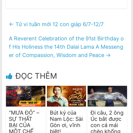
←
Tử vi tuần mới 12 con giáp 6/7-12/7
A Reverent Celebration of the 91st Birthday o
f His Holiness the 14th Dalai Lama A Messeng
er of Compassion, Wisdom and Peace
→
ĐỌC THÊM
“MƯA ĐỎ” –
Bút ký của
Đi câu, 2 ông
SỰ THẤT
Nam Lộc: Sài
Úc bắt được
BẠI CỦA
Gòn ơi, vĩnh
con cá mái
MỘT CHẾ
biệt!
chèo khổng