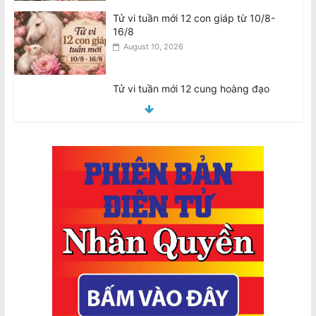
Tử vi tuần mới 12 cung hoàng đạo
10/8-16/8
August 10, 2026
Úc chi $736 triệu mua 450 tên lửa
không đối không tầm xa AIM-260 của
Mỹ
August 9, 2026
2026 Census là Bắt buộc: Có thể Phạt
$364 mỗi ngày nếu Không Hoàn
Thành, $3640 nếu Khai Sai
August 10, 2026
2026 Census Is Compulsory: $364
Daily Fine for Failure to Complete,
$3640 Penalty for False Information
August 10, 2026