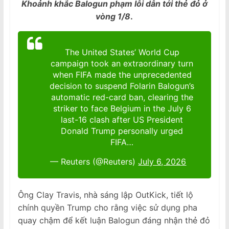
Khoảnh khắc Balogun phạm lỗi dẫn tới thẻ đỏ ở
vòng 1/8
.
The United States’ World Cup
campaign took an extraordinary turn
when FIFA made the unprecedented
decision to suspend Folarin Balogun’s
automatic red-card ban, clearing the
striker to face Belgium in the July 6
last-16 clash after US President
Donald Trump personally urged
FIFA…
— Reuters (@Reuters)
July 6, 2026
Ông Clay Travis, nhà sáng lập OutKick, tiết lộ
chính quyền Trump cho rằng việc sử dụng pha
quay chậm để kết luận Balogun đáng nhận thẻ đỏ