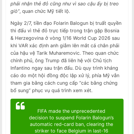
phải nhận thẻ đỏ cũng như vì sao cậu ấy bị treo
giò”
, quan chức Mỹ tiết lộ.
Ngày 2/7, tiền đạo Folarin Balogun bị truất quyền
thi đấu vì thẻ đỏ trực tiếp trong trận gặp Bosnia
& Herzegovina ở vòng 1/16 World Cup 2026 sau
khi VAR xác định anh giẫm lên mắt cá chân phải
của hậu vệ Tarik Muharemovic. Theo quan chức
chính phủ, ông Trump đã liên hệ với Chủ tịch
Infantino ngay sau trận đấu. Dù quy trình kháng
cáo do một hội đồng độc lập xử lý, phía Mỹ vẫn
tham gia bằng cách cung cấp “các bằng chứng
bổ sung” phục vụ quá trình xem xét.
FIFA made the unprecedented
decision to suspend Folarin Balogun’s
automatic red-card ban, clearing the
striker to face Belgium in last-16