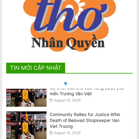
TIN MỚI CẬP NHẬT
Community Rallies for Justice After
Death of Beloved Shopkeeper Van
Viet Truong
August 10, 2026
Tử vi tuần mới 12 con giáp từ 10/8-
16/8
August 10, 2026