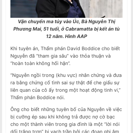
Vận chuyển ma túy vào Úc, Bà Nguyễn Thị
Phương Mai, 51 tuổi, ở Cabramatta
bị kết án tù
12 năm. Hình AAP
Khi tuyên án, Thẩm phán David Boddice cho biết
Nguyễn đã “tham gia sâu” vào thỏa thuận và
“hoàn toàn không hối hận”.
“Nguyễn ngồi trong (khu vực) nhân chứng và đưa
ra bằng chứng cố tình sai sự thật để che giấu sự
liên quan của cô ấy trong một hoạt động tinh vi,”
Thẩm phán Boddice nói.
Ông cho biết những tuyên bố của Nguyễn về việc
bị cưỡng ép sau khi không trả được nợ cờ bạc
cho một thành viên trong gia đình là một “lời nói
dối trắng trợn” bị vạch trần bởi các đoạn ghi âm