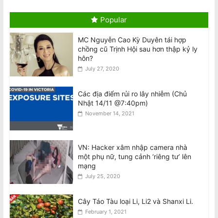
quỵ, tử vong
August 8, 2026
Popular
MC Nguyễn Cao Kỳ Duyên tái hợp
Bài Phản Biện Về Thông Báo ngày 7/8
chồng cũ Trịnh Hội sau hơn thập kỷ ly
của Ô. Nguyễn Quang Duy: Sự
hôn?
Nguyện Biện Và Hành Vi Vu Khống
Hàm Hồ Bắt Nguồn Từ Sự Gian Dối Nội
July 27, 2020
Quy
August 8, 2026
Các địa điểm rủi ro lây nhiễm (Chủ
Nhật 14/11 @7:40pm)
Tân BCH CĐNVTD-VIC: Tóm Tắt Thư
November 14, 2021
Luật Sư Bằng Tiếng Việt
August 8, 2026
VN: Hacker xâm nhập camera nhà
một phụ nữ, tung cảnh ‘riêng tư’ lên
Ban Chấp Hành Chấp Thuận Kết Quả
mạng
Hòa Giải và Chương Trình Thực Hiện
July 25, 2020
Sau Cuộc Bầu Cử BCH 2026–30
August 8, 2026
Cây Táo Tàu loại Li, Li2 và Shanxi Li.
February 1, 2021