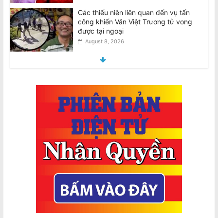
Teens involved in fatal attack on Van
Viet Truong freed on bail
August 8, 2026
VIDEO: ATSB điều tra 2 máy bay
Qantas suýt đâm nhau ở Sydney
August 8, 2026
Thiên Nguyễn bị buộc tội giết phụ nữ
gốc Việt, ngáp trong phiên tòa
August 8, 2026
National Stroke Week: Mẹo đơn giản
giúp giảm nguy cơ bị đột quỵ
August 8, 2026
National Stroke Week: 6 Loại thực
phẩm giúp ngăn ngừa các cơn đột