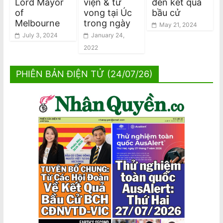
Lord Mayor
viện & tử
đến kết quả
of
vong tại Úc
bầu cử
Melbourne
trong ngày
May 21, 2024
July 3, 2024
January 24,
2022
PHIÊN BẢN ĐIỆN TỬ (24/07/26)