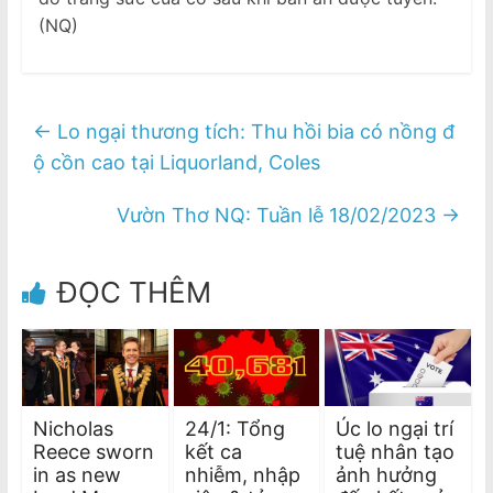
(NQ)
←
Lo ngại thương tích: Thu hồi bia có nồng đ
ộ cồn cao tại Liquorland, Coles
Vườn Thơ NQ: Tuần lễ 18/02/2023
→
ĐỌC THÊM
Nicholas
24/1: Tổng
Úc lo ngại trí
Reece sworn
kết ca
tuệ nhân tạo
in as new
nhiễm, nhập
ảnh hưởng