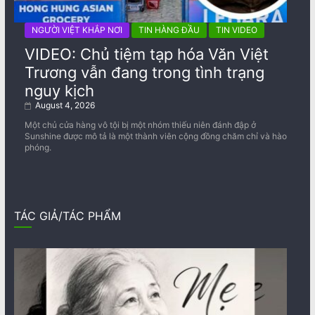
NGƯỜI VIỆT KHẮP NƠI
TIN HÀNG ĐẦU
TIN VIDEO
VIDEO: Chủ tiệm tạp hóa Văn Việt
Trương vẫn đang trong tình trạng
nguy kịch
August 4, 2026
Một chủ cửa hàng vô tội bị một nhóm thiếu niên đánh đập ở
Sunshine được mô tả là một thành viên cộng đồng chăm chỉ và hào
phóng.
TÁC GIẢ/TÁC PHẨM