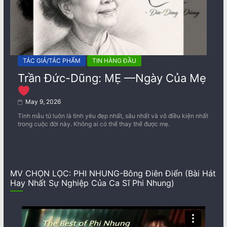
TÁC GIẢ/TÁC PHẨM
TIN HÀNG ĐẦU
Trần Đức-Dũng: MẸ —Ngày Của Mẹ
May 9, 2026
Tình mẫu tử luôn là tình yêu đẹp nhất, sâu nhất và vô điều kiện nhất
trong cuộc đời này. Không ai có thể thay thế được mẹ.
MV CHỌN LỌC: PHI NHUNG-Bông Điên Điển (Bài Hát
Hay Nhất Sự Nghiệp Của Ca Sĩ Phi Nhung)