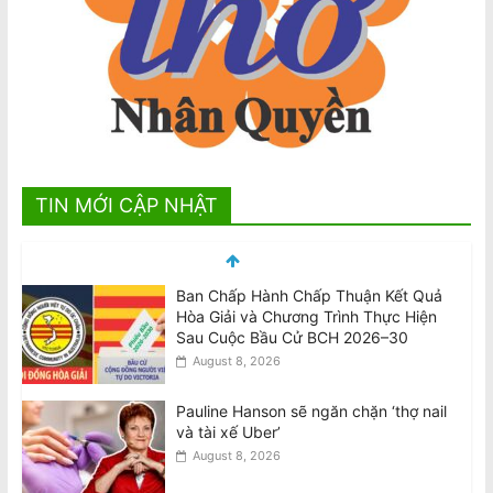
TIN MỚI CẬP NHẬT
Pauline Hanson sẽ ngăn chặn ‘thợ nail
và tài xế Uber’
August 8, 2026
Các thiếu niên liên quan đến vụ tấn
công khiến Văn Việt Trương tử vong
được tại ngoại
August 8, 2026