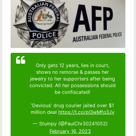
Only gets 12 years, lies in court,
shows no remorse & passes her
jewelry to her supporters after being
convicted. All her possessions should
be confiscated!
'Devious' drug courier jailed over $1
million deal
https://t.co/pI3wMfq3Jv
— Stumpy (@PaulChr30241052)
February 16, 2023