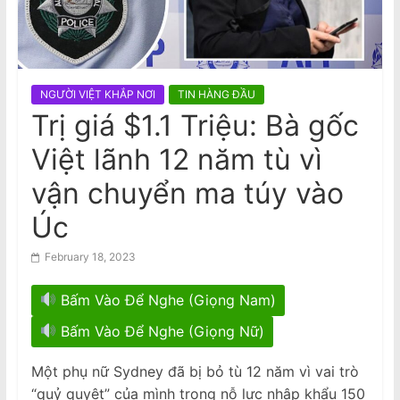
n
nữ gốc Việt, ngáp trong phiên tòa
National Stroke Week: Mẹo đơn giản
a
giúp giảm nguy cơ bị đột quỵ
m
e
NGƯỜI VIỆT KHẮP NƠI
TIN HÀNG ĐẦU
s
Trị giá $1.1 Triệu: Bà gốc
e
Việt lãnh 12 năm tù vì
N
e
vận chuyển ma túy vào
w
Úc
s
p
February 18, 2023
a
Bấm Vào Để Nghe (Giọng Nam)
p
e
Bấm Vào Để Nghe (Giọng Nữ)
r
Một phụ nữ Sydney đã bị bỏ tù 12 năm vì vai trò
“quỷ quyệt” của mình trong nỗ lực nhập khẩu 150