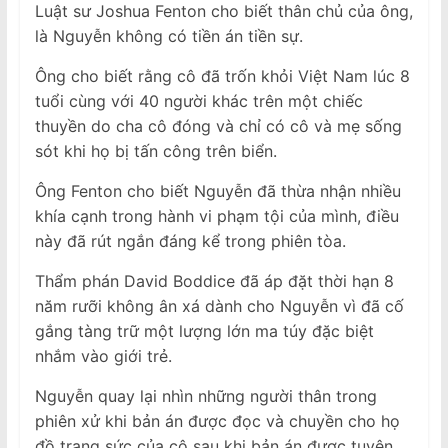
Luật sư Joshua Fenton cho biết thân chủ của ông,
là Nguyễn không có tiền án tiền sự.
Ông cho biết rằng cô đã trốn khỏi Việt Nam lúc 8
tuổi cùng với 40 người khác trên một chiếc
thuyền do cha cô đóng và chỉ có cô và mẹ sống
sót khi họ bị tấn công trên biển.
Ông Fenton cho biết Nguyễn đã thừa nhận nhiều
khía cạnh trong hành vi phạm tội của mình, điều
này đã rút ngắn đáng kể trong phiên tòa.
Thẩm phán David Boddice đã áp đặt thời hạn 8
năm rưỡi không ân xá dành cho Nguyễn vì đã cố
gắng tàng trữ một lượng lớn ma túy đặc biệt
nhắm vào giới trẻ.
Nguyễn quay lại nhìn những người thân trong
phiên xử khi bản án được đọc và chuyền cho họ
đồ trang sức của cô sau khi bản án được tuyên.