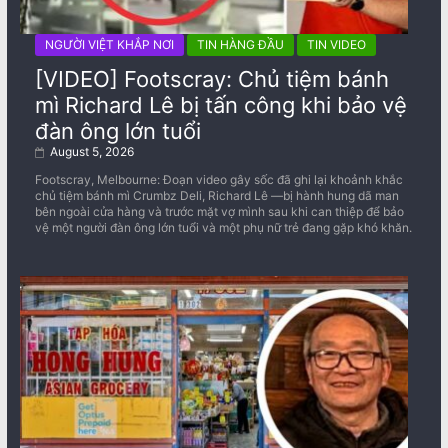
NGƯỜI VIỆT KHẮP NƠI
TIN HÀNG ĐẦU
TIN VIDEO
[VIDEO] Footscray: Chủ tiệm bánh
mì Richard Lê bị tấn công khi bảo vệ
đàn ông lớn tuổi
August 5, 2026
Footscray, Melbourne: Đoạn video gây sốc đã ghi lại khoảnh khắc
chủ tiệm bánh mì Crumbz Deli, Richard Lê —bị hành hung dã man
bên ngoài cửa hàng và trước mặt vợ mình sau khi can thiệp để bảo
vệ một người đàn ông lớn tuổi và một phụ nữ trẻ đang gặp khó khăn.