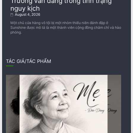
Trương vẫn đang trong tình trạng
nguy kịch
August 4, 2026
Một chủ cửa hàng vô tội bị một nhóm thiếu niên đánh đập ở
Sunshine được mô tả là một thành viên cộng đồng chăm chỉ và hào
phóng.
TÁC GIẢ/TÁC PHẨM