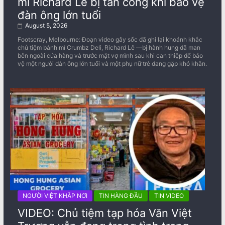
mì Richard Lê bị tấn công khi bảo vệ
đàn ông lớn tuổi
August 5, 2026
Footscray, Melbourne: Đoạn video gây sốc đã ghi lại khoảnh khắc
chủ tiệm bánh mì Crumbz Deli, Richard Lê —bị hành hung dã man
bên ngoài cửa hàng và trước mặt vợ mình sau khi can thiệp để bảo
vệ một người đàn ông lớn tuổi và một phụ nữ trẻ đang gặp khó khăn.
NGƯỜI VIỆT KHẮP NƠI
TIN HÀNG ĐẦU
TIN VIDEO
VIDEO: Chủ tiệm tạp hóa Văn Việt