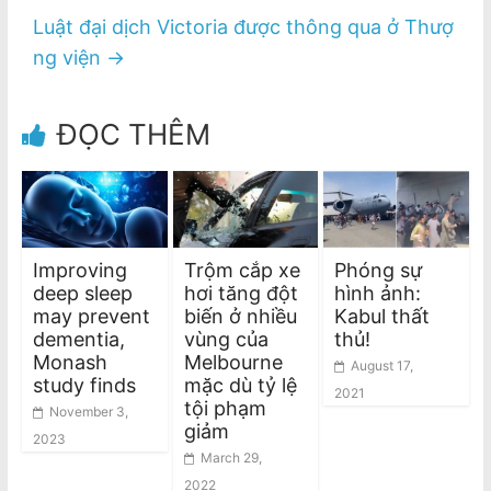
Luật đại dịch Victoria được thông qua ở Thượ
ng viện
→
ĐỌC THÊM
Improving
Trộm cắp xe
Phóng sự
deep sleep
hơi tăng đột
hình ảnh:
may prevent
biến ở nhiều
Kabul thất
dementia,
vùng của
thủ!
Monash
Melbourne
August 17,
study finds
mặc dù tỷ lệ
2021
tội phạm
November 3,
giảm
2023
March 29,
2022