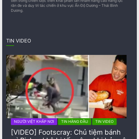
tiến trong chiến lược triển khai phân tán nhằm nâng cao năng lực
răn đe và duy trì tác chiến ở khu vực Ấn Độ Dương – Thái Bình
Dương.
TIN VIDEO
NGƯỜI VIỆT KHẮP NƠI
TIN HÀNG ĐẦU
TIN VIDEO
[VIDEO] Footscray: Chủ tiệm bánh