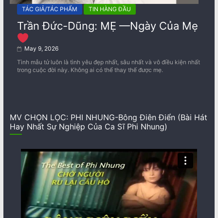
TÁC GIẢ/TÁC PHẨM
TIN HÀNG ĐẦU
Trần Đức-Dũng: MẸ —Ngày Của Mẹ
May 9, 2026
Tình mẫu tử luôn là tình yêu đẹp nhất, sâu nhất và vô điều kiện nhất
trong cuộc đời này. Không ai có thể thay thế được mẹ.
MV CHỌN LỌC: PHI NHUNG-Bông Điên Điển (Bài Hát
Hay Nhất Sự Nghiệp Của Ca Sĩ Phi Nhung)