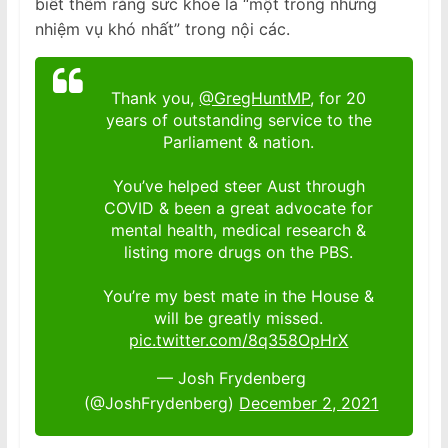
biết thêm rằng sức khỏe là “một trong những
nhiệm vụ khó nhất” trong nội các.
Thank you,
@GregHuntMP
, for 20
years of outstanding service to the
Parliament & nation.
You’ve helped steer Aust through
COVID & been a great advocate for
mental health, medical research &
listing more drugs on the PBS.
You’re my best mate in the House &
will be greatly missed.
pic.twitter.com/8q358OpHrX
— Josh Frydenberg
(@JoshFrydenberg)
December 2, 2021