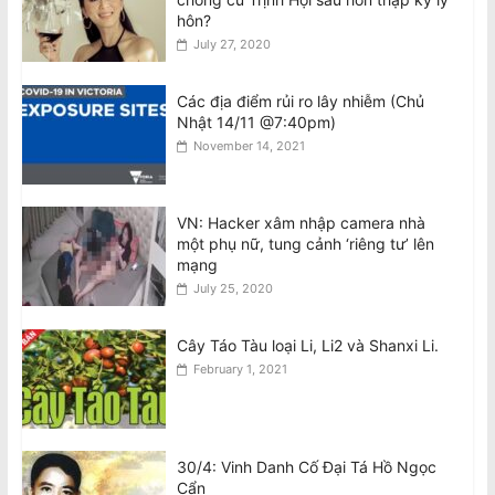
hôn?
July 27, 2020
National Stroke Week: Sau tuổi 40, vì
sao bạn cần quan tâm đến đột quỵ?
Các địa điểm rủi ro lây nhiễm (Chủ
August 6, 2026
Nhật 14/11 @7:40pm)
November 14, 2021
National Stroke Week: Tức giận làm
gia tăng nguy cơ đột quỵ
August 6, 2026
VN: Hacker xâm nhập camera nhà
một phụ nữ, tung cảnh ‘riêng tư’ lên
mạng
July 25, 2020
Cây Táo Tàu loại Li, Li2 và Shanxi Li.
February 1, 2021
30/4: Vinh Danh Cố Đại Tá Hồ Ngọc
Cẩn