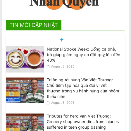
TIN MỚI CẬP NHẬT
National Stroke Week: Uống cà phê,
trà giúp giảm nguy cơ đột quỵ lên đến
40%
August 6, 2026
Tri ân người hùng Văn Việt Trương:
Chủ tiệm tạp hóa qua đời vì vết
thương trong vụ hành hung của nhóm
thiếu niên
August 6, 2026
Tributes for hero Van Viet Truong:
Grocery shop owner dies from injuries
suffered in teen group bashing
August 6, 2026
BẢN TUYÊN BỐ: Về việc thực hiện