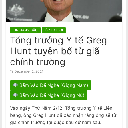
n
Secretary and President of the
Socialist Republic of Vietnam
a
m
e
TIN HÀNG ĐẦU
ÚC ĐẠI LỢI
s
Tổng trưởng Y tế Greg
e
Hunt tuyên bố từ giã
N
e
chính trường
w
December 2, 2021
s
p
Bấm Vào Để Nghe (Giọng Nam)
a
Bấm Vào Để Nghe (Giọng Nữ)
p
e
Vào ngày Thứ Năm 2/12, Tổng trưởng Y tế Liên
r
bang, ông Greg Hunt đã xác nhận rằng ông sẽ từ
giã chính trường tại cuộc bầu cử năm sau.