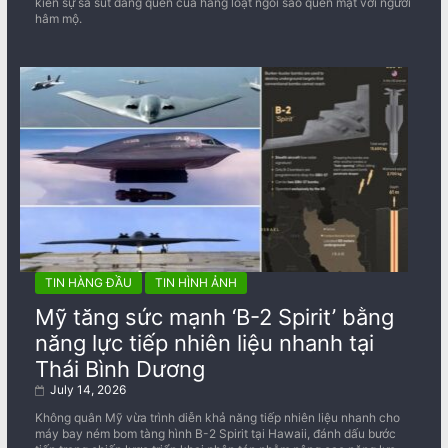
kiến sự sa sút đáng quên của hàng loạt ngôi sao quen mặt với người
hâm mộ.
TIN HÀNG ĐẦU
TIN HÌNH ẢNH
Mỹ tăng sức mạnh ‘B-2 Spirit’ bằng
năng lực tiếp nhiên liệu nhanh tại
Thái Bình Dương
July 14, 2026
Không quân Mỹ vừa trình diễn khả năng tiếp nhiên liệu nhanh cho
máy bay ném bom tàng hình B-2 Spirit tại Hawaii, đánh dấu bước