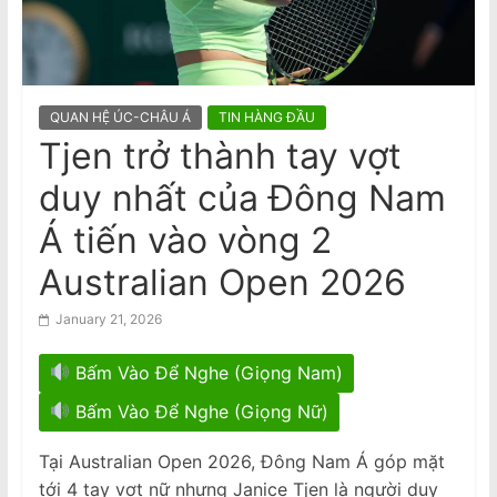
n
giúp giảm nguy cơ bị đột quỵ
National Stroke Week: 6 Loại thực
a
phẩm giúp ngăn ngừa các cơn đột
m
quỵ, tử vong
e
QUAN HỆ ÚC-CHÂU Á
TIN HÀNG ĐẦU
s
Tjen trở thành tay vợt
e
duy nhất của Đông Nam
N
e
Á tiến vào vòng 2
w
Australian Open 2026
s
p
January 21, 2026
a
Bấm Vào Để Nghe (Giọng Nam)
p
e
Bấm Vào Để Nghe (Giọng Nữ)
r
Tại Australian Open 2026, Đông Nam Á góp mặt
tới 4 tay vợt nữ nhưng Janice Tjen là người duy