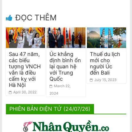
ĐỌC THÊM
Sau 47 năm,
Úc khẳng
Thuế du lịch
các biểu
định bình ổn
mới cho
tượng VNCH
lại quan hệ
người Úc
vẫn là điều
với Trung
đến Bali
cấm kỵ với
Quốc
July 15, 2023
Hà Nội
March 22,
April 30, 2022
2024
PHIÊN BẢN ĐIỆN TỬ (24/07/26)