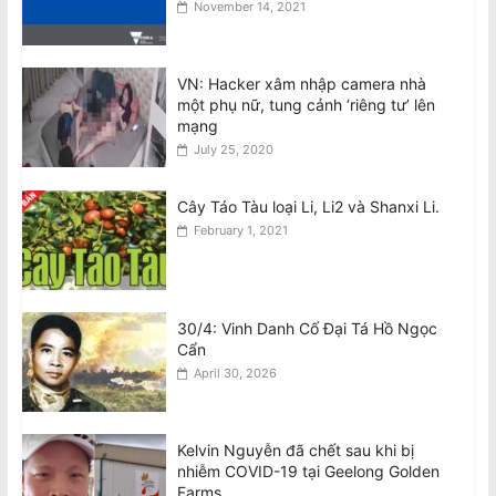
November 14, 2021
Hàm Hồ Bắt Nguồn Từ Sự Gian Dối Nội
Quy
August 8, 2026
VN: Hacker xâm nhập camera nhà
một phụ nữ, tung cảnh ‘riêng tư’ lên
Tân BCH CĐNVTD-VIC: Tóm Tắt Thư
mạng
Luật Sư Bằng Tiếng Việt
July 25, 2020
August 8, 2026
Cây Táo Tàu loại Li, Li2 và Shanxi Li.
February 1, 2021
30/4: Vinh Danh Cố Đại Tá Hồ Ngọc
Cẩn
April 30, 2026
Kelvin Nguyễn đã chết sau khi bị
nhiễm COVID-19 tại Geelong Golden
Farms