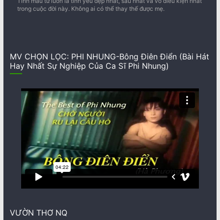
Tình mẫu tử luôn là tình yêu đẹp nhất, sâu nhất và vô điều kiện nhất
trong cuộc đời này. Không ai có thể thay thế được mẹ.
MV CHỌN LỌC: PHI NHUNG-Bông Điên Điển (Bài Hát
Hay Nhất Sự Nghiệp Của Ca Sĩ Phi Nhung)
VƯỜN THƠ NQ