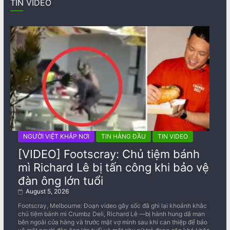
TIN VIDEO
NGƯỜI VIỆT KHẮP NƠI
TIN HÀNG ĐẦU
TIN VIDEO
[VIDEO] Footscray: Chủ tiệm bánh
mì Richard Lê bị tấn công khi bảo vệ
đàn ông lớn tuổi
August 5, 2026
Footscray, Melbourne: Đoạn video gây sốc đã ghi lại khoảnh khắc
chủ tiệm bánh mì Crumbz Deli, Richard Lê —bị hành hung dã man
bên ngoài cửa hàng và trước mặt vợ mình sau khi can thiệp để bảo