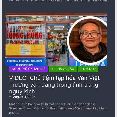
vệ một người đàn ông lớn tuổi và một phụ nữ trẻ đang gặp khó khăn.
NGƯỜI VIỆT KHẮP NƠI
TIN HÀNG ĐẦU
TIN VIDEO
VIDEO: Chủ tiệm tạp hóa Văn Việt
Trương vẫn đang trong tình trạng
nguy kịch
August 4, 2026
Một chủ cửa hàng vô tội bị một nhóm thiếu niên đánh đập ở
Sunshine được mô tả là một thành viên cộng đồng chăm chỉ và hào
phóng.