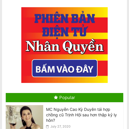
Arrest
August 9, 2026
Giám khảo MasterChef bênh vực
Meghan về vụ ‘gây căng thẳng trên
trường quay’
August 9, 2026
Tổng Bí thư kiêm Chủ tịch nước Tô
Lâm đến Sydney tối 9/8, bắt đầu
chuyến thăm Úc
August 10, 2026
Cộng đồng tập hợp đòi công lý sau
cái chết của chủ cửa hàng được yêu
mến Trương Văn Việt
Popular
August 10, 2026
MC Nguyễn Cao Kỳ Duyên tái hợp
chồng cũ Trịnh Hội sau hơn thập kỷ ly
Community Rallies for Justice After
hôn?
Death of Beloved Shopkeeper Van
Viet Truong
July 27, 2020