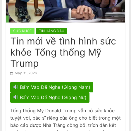
n
Community Rallies for Justice After
Death of Beloved Shopkeeper Van
a
Viet Truong
m
e
SỨC KHỎE
TIN HÀNG ĐẦU
s
Tin mới về tình hình sức
e
khỏe Tổng thống Mỹ
N
e
Trump
w
May 31, 2026
s
p
Bấm Vào Để Nghe (Giọng Nam)
a
Bấm Vào Để Nghe (Giọng Nữ)
p
e
Tổng thống Mỹ Donald Trump vẫn có sức khỏe
r
tuyệt vời, bác sĩ riêng của ông cho biết trong một
báo cáo được Nhà Trắng công bố, trích dẫn kết