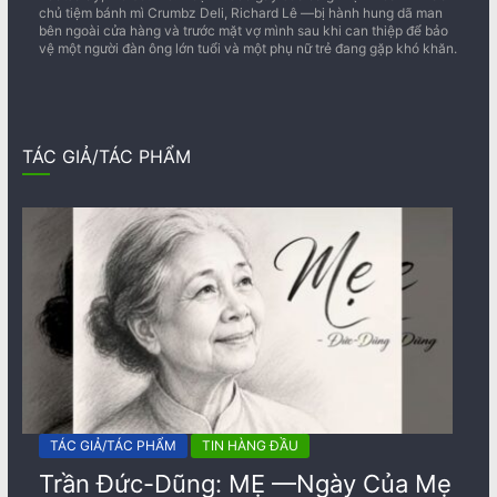
chủ tiệm bánh mì Crumbz Deli, Richard Lê —bị hành hung dã man
bên ngoài cửa hàng và trước mặt vợ mình sau khi can thiệp để bảo
vệ một người đàn ông lớn tuổi và một phụ nữ trẻ đang gặp khó khăn.
TÁC GIẢ/TÁC PHẨM
TÁC GIẢ/TÁC PHẨM
TIN HÀNG ĐẦU
Trần Đức-Dũng: MẸ —Ngày Của Mẹ