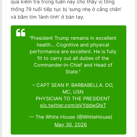
quả kiểm tra trong tuần này cho thấy vị tổng
thống 79 tuổi tiếp tục bị ‘sưng nhẹ ở cẳng chân’
và bầm tím ‘lành tính’ ở bàn tay.
"President Trump remains in excellent
health… Cognitive and physical
performance are excellent. He is fully
fit to carry out all duties of the
Commander-in-Chief and Head of
State."
– CAPT SEAN P. BARBABELLA. DO,
MC, USN
PHYSICIAN TO THE PRESIDENT
pic.twitter.com/pVYddwQIxT
— The White House (@WhiteHouse)
May 30, 2026