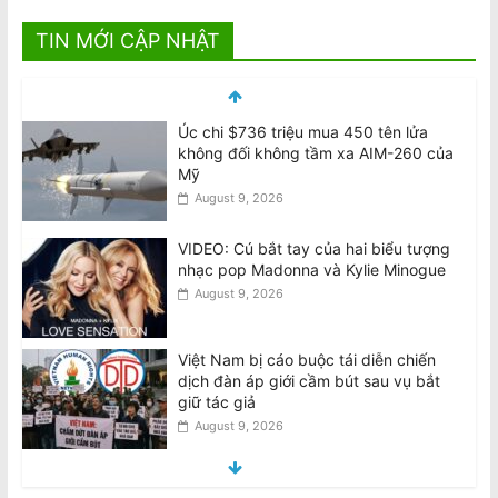
TIN MỚI CẬP NHẬT
Úc chi $736 triệu mua 450 tên lửa
không đối không tầm xa AIM-260 của
Mỹ
August 9, 2026
VIDEO: Cú bắt tay của hai biểu tượng
nhạc pop Madonna và Kylie Minogue
August 9, 2026
Việt Nam bị cáo buộc tái diễn chiến
dịch đàn áp giới cầm bút sau vụ bắt
giữ tác giả
August 9, 2026
Vietnam Accused Of Reviving
Crackdown On Writers After Author’s