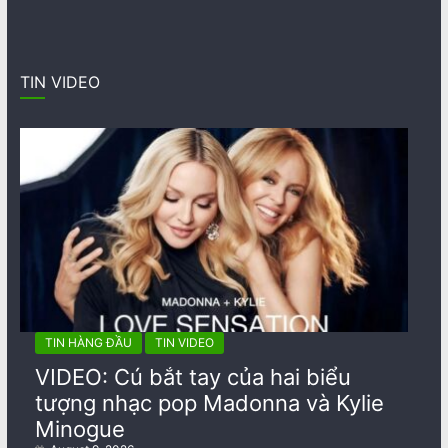
TIN VIDEO
TIN HÀNG ĐẦU
TIN VIDEO
VIDEO: Cú bắt tay của hai biểu
tượng nhạc pop Madonna và Kylie
Minogue