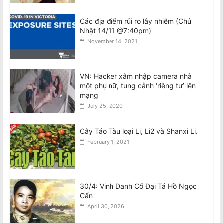
August 10, 2026
Các địa điểm rủi ro lây nhiễm (Chủ
Tử vi tuần mới 12 con giáp từ 10/8-
Nhật 14/11 @7:40pm)
16/8
November 14, 2021
August 10, 2026
VN: Hacker xâm nhập camera nhà
Tử vi tuần mới 12 cung hoàng đạo
một phụ nữ, tung cảnh ‘riêng tư’ lên
10/8-16/8
mạng
August 10, 2026
July 25, 2020
Cây Táo Tàu loại Li, Li2 và Shanxi Li.
February 1, 2021
30/4: Vinh Danh Cố Đại Tá Hồ Ngọc
Cẩn
April 30, 2026