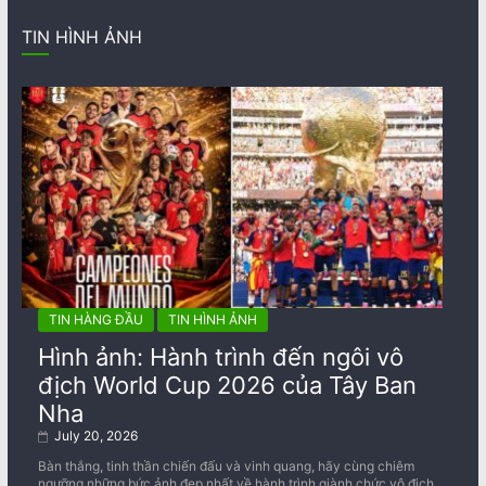
TIN HÌNH ẢNH
TIN HÀNG ĐẦU
TIN HÌNH ẢNH
Hình ảnh: Hành trình đến ngôi vô
địch World Cup 2026 của Tây Ban
Nha
July 20, 2026
Bàn thắng, tinh thần chiến đấu và vinh quang, hãy cùng chiêm
ngưỡng những bức ảnh đẹp nhất về ​​hành trình giành chức vô địch