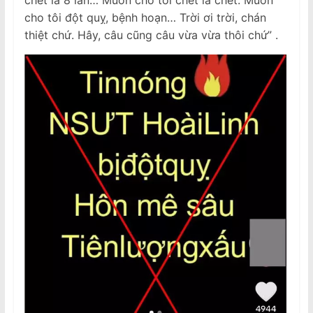
chết là 8 lần… Muốn cho tôi chết là chết. Muốn
cho tôi đột quỵ, bệnh hoạn… Trời ơi trời, chán
thiệt chứ. Hây, câu cũng câu vừa vừa thôi chứ” .