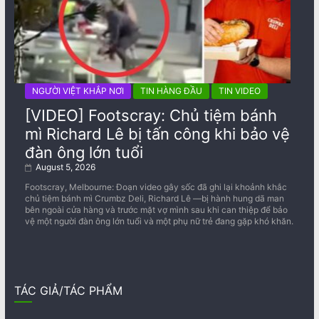
NGƯỜI VIỆT KHẮP NƠI
TIN HÀNG ĐẦU
TIN VIDEO
[VIDEO] Footscray: Chủ tiệm bánh
mì Richard Lê bị tấn công khi bảo vệ
đàn ông lớn tuổi
August 5, 2026
Footscray, Melbourne: Đoạn video gây sốc đã ghi lại khoảnh khắc
chủ tiệm bánh mì Crumbz Deli, Richard Lê —bị hành hung dã man
bên ngoài cửa hàng và trước mặt vợ mình sau khi can thiệp để bảo
vệ một người đàn ông lớn tuổi và một phụ nữ trẻ đang gặp khó khăn.
TÁC GIẢ/TÁC PHẨM