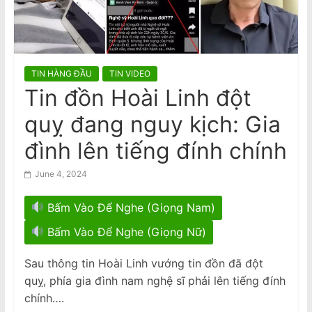
n
của Mỹ
VIDEO: Cú bắt tay của hai biểu
a
tượng nhạc pop Madonna và Kylie
m
Minogue
e
TIN HÀNG ĐẦU
TIN VIDEO
s
Tin đồn Hoài Linh đột
e
quỵ đang nguy kịch: Gia
N
e
đình lên tiếng đính chính
w
June 4, 2024
s
p
Bấm Vào Để Nghe (Giọng Nam)
a
Bấm Vào Để Nghe (Giọng Nữ)
p
e
Sau thông tin Hoài Linh vướng tin đồn đã đột
r
quỵ, phía gia đình nam nghệ sĩ phải lên tiếng đính
chính….