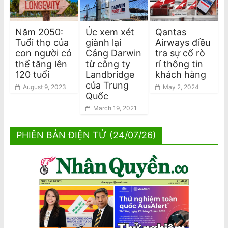
Năm 2050:
Úc xem xét
Qantas
Tuổi thọ của
giành lại
Airways điều
con người có
Cảng Darwin
tra sự cố rò
thể tăng lên
từ công ty
rỉ thông tin
120 tuổi
Landbridge
khách hàng
của Trung
August 9, 2023
May 2, 2024
Quốc
March 19, 2021
PHIÊN BẢN ĐIỆN TỬ (24/07/26)