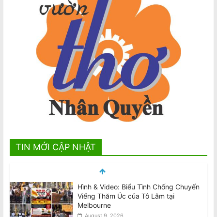
TIN MỚI CẬP NHẬT
Hình & Video: Biểu Tình Chống Chuyến
Viếng Thăm Úc của Tô Lâm tại
Melbourne
August 9, 2026
Bị USTR áp thuế: Dư luận viên đang
gây thêm hoạ cho nhà nước Việt Nam