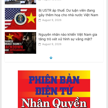
August 9, 2026
Nguyên nhân nào khiến Việt Nam gia
tăng trò xét xử hình sự vắng mặt?
August 9, 2026
Đại Hội Khoáng Đại trao đổi về những
khiếu nại liên quan đến cuộc Bầu cử
Ban Chấp Hành 2026-30
August 9, 2026
Thiên Nguyễn bị buộc tội giết phụ nữ
gốc Việt, ngáp trong phiên tòa
August 8, 2026
Úc chi $736 triệu mua 450 tên lửa
không đối không tầm xa AIM-260 của
Mỹ
August 9, 2026