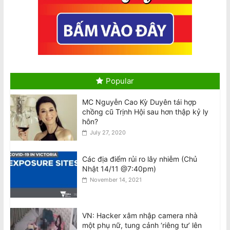
VIDEO: Cú bắt tay của hai biểu tượng
nhạc pop Madonna và Kylie Minogue
August 9, 2026
Việt Nam bị cáo buộc tái diễn chiến
dịch đàn áp giới cầm bút sau vụ bắt
Popular
giữ tác giả
August 9, 2026
MC Nguyễn Cao Kỳ Duyên tái hợp
chồng cũ Trịnh Hội sau hơn thập kỷ ly
hôn?
Vietnam Accused Of Reviving
July 27, 2020
Crackdown On Writers After Author’s
Arrest
August 9, 2026
Các địa điểm rủi ro lây nhiễm (Chủ
Nhật 14/11 @7:40pm)
Giám khảo MasterChef bênh vực
November 14, 2021
Meghan về vụ ‘gây căng thẳng trên
trường quay’
August 9, 2026
VN: Hacker xâm nhập camera nhà
một phụ nữ, tung cảnh ‘riêng tư’ lên