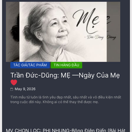
TÁC GIẢ/TÁC PHẨM
TIN HÀNG ĐẦU
Trần Đức-Dũng: MẸ —Ngày Của Mẹ
May 9, 2026
Tình mẫu tử luôn là tình yêu đẹp nhất, sâu nhất và vô điều kiện nhất
trong cuộc đời này. Không ai có thể thay thế được mẹ.
MV CHỌN LỌC: PHI NHUNG-Bông Điên Điển (Bài Hát