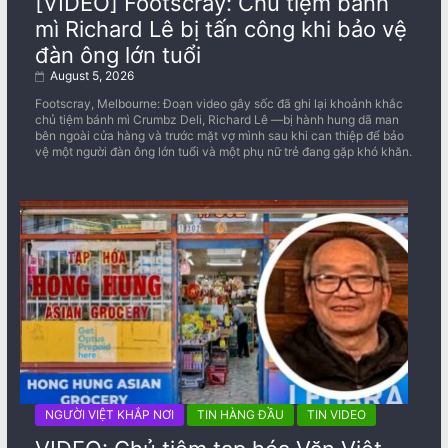
[VIDEO] Footscray: Chủ tiệm bánh
mì Richard Lê bị tấn công khi bảo vệ
đàn ông lớn tuổi
August 5, 2026
Footscray, Melbourne: Đoạn video gây sốc đã ghi lại khoảnh khắc
chủ tiệm bánh mì Crumbz Deli, Richard Lê —bị hành hung dã man
bên ngoài cửa hàng và trước mặt vợ mình sau khi can thiệp để bảo
vệ một người đàn ông lớn tuổi và một phụ nữ trẻ đang gặp khó khăn.
NGƯỜI VIỆT KHẮP NƠI
TIN HÀNG ĐẦU
TIN VIDEO