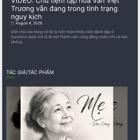
VIDEO: Chủ tiệm tạp hóa Văn Việt
Trương vẫn đang trong tình trạng
nguy kịch
August 4, 2026
Một chủ cửa hàng vô tội bị một nhóm thiếu niên đánh đập ở
Sunshine được mô tả là một thành viên cộng đồng chăm chỉ và hào
phóng.
TÁC GIẢ/TÁC PHẨM