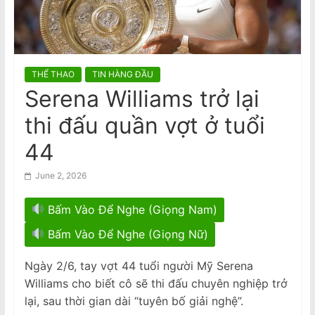
n
visitors
Nhiều VĐV ‘bốc hơi’ sau khi tham dự
a
Đại hội Thể thao lớn thứ 3 thế giới
m
e
THỂ THAO
TIN HÀNG ĐẦU
s
Serena Williams trở lại
e
thi đấu quần vợt ở tuổi
N
e
44
w
June 2, 2026
s
p
Bấm Vào Để Nghe (Giọng Nam)
a
Bấm Vào Để Nghe (Giọng Nữ)
p
e
Ngày 2/6, tay vợt 44 tuổi người Mỹ Serena
r
Williams cho biết cô sẽ thi đấu chuyên nghiệp trở
lại, sau thời gian dài “tuyên bố giải nghệ”.