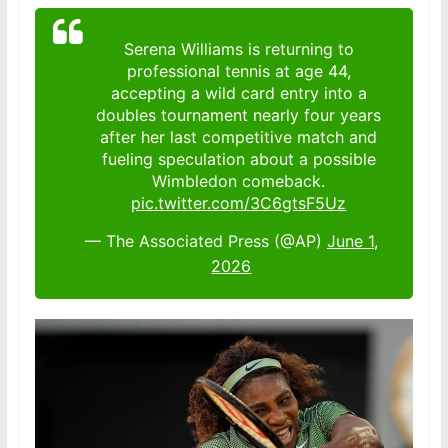
Serena Williams is returning to
professional tennis at age 44,
accepting a wild card entry into a
doubles tournament nearly four years
after her last competitive match and
fueling speculation about a possible
Wimbledon comeback.
pic.twitter.com/3C6gtsF5Uz
— The Associated Press (@AP)
June 1,
2026