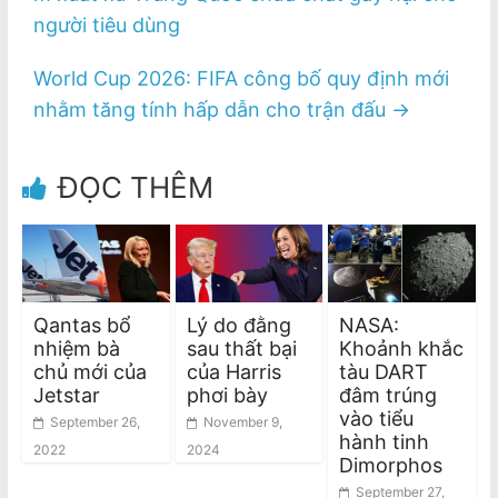
người tiêu dùng
World Cup 2026: FIFA công bố quy định mới
nhằm tăng tính hấp dẫn cho trận đấu
→
ĐỌC THÊM
Qantas bổ
Lý do đằng
NASA:
nhiệm bà
sau thất bại
Khoảnh khắc
chủ mới của
của Harris
tàu DART
Jetstar
phơi bày
đâm trúng
vào tiểu
September 26,
November 9,
hành tinh
2022
2024
Dimorphos
September 27,