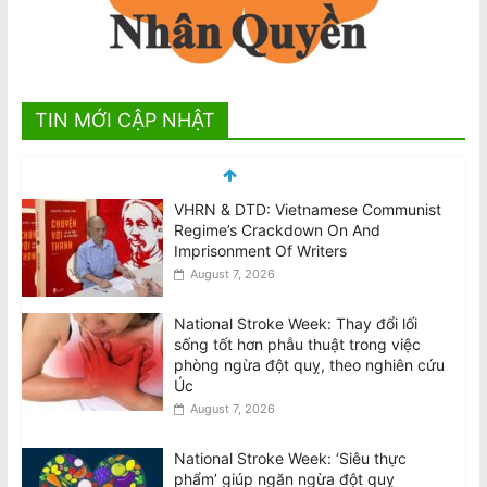
TIN MỚI CẬP NHẬT
National Stroke Week: Thay đổi lối
sống tốt hơn phẫu thuật trong việc
phòng ngừa đột quỵ, theo nghiên cứu
Úc
August 7, 2026
National Stroke Week: ‘Siêu thực
phẩm’ giúp ngăn ngừa đột quỵ
August 7, 2026
Biểu Tình Phản Đối Chuyến Công Du
của Tô Lâm tại Úc, T.Bảy 8/8 @2pm