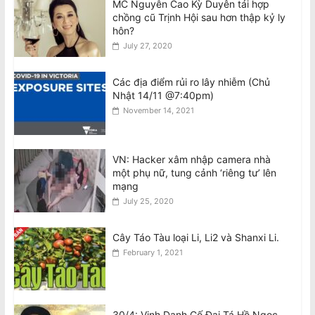
MC Nguyễn Cao Kỳ Duyên tái hợp
chồng cũ Trịnh Hội sau hơn thập kỷ ly
VIDEO: Cầu thủ 24 tuổi bị sét đánh tử
hôn?
vong khi đang thi đấu tại Thái Lan
July 27, 2020
August 7, 2026
Các địa điểm rủi ro lây nhiễm (Chủ
Nhật 14/11 @7:40pm)
VHRN & DTD: Chính Quyền Cộng Sản
November 14, 2021
Việt Nam Trấn Áp và Bỏ Tù Các Nhà
Văn
August 7, 2026
VN: Hacker xâm nhập camera nhà
một phụ nữ, tung cảnh ‘riêng tư’ lên
VHRN & DTD: Vietnamese Communist
mạng
Regime’s Crackdown On And
Imprisonment Of Writers
July 25, 2020
August 7, 2026
Cây Táo Tàu loại Li, Li2 và Shanxi Li.
February 1, 2021
30/4: Vinh Danh Cố Đại Tá Hồ Ngọc