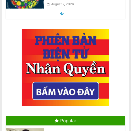
trước Tòa Nhà Quốc Hội VIC
August 7, 2026
AVRNC: Phản Đối Tổng Bí Thư Kiêm
Chủ Tịch Nhà Nước CSVN Tô Lâm
Đến Úc Châu
August 7, 2026
Census 2026: Information for
migrants, refugees and international
visitors
August 7, 2026
Nhiều VĐV ‘bốc hơi’ sau khi tham dự
Đại hội Thể thao lớn thứ 3 thế giới
August 7, 2026
Nghiên cứu Úc: Nắng nóng cực đoan
nguy cơ ảnh hưởng đến sức khỏe tâm
Popular
thần ở trẻ em
August 7, 2026