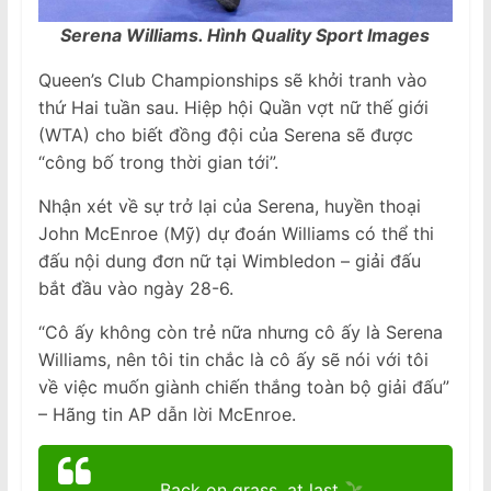
Serena Williams. Hình Quality Sport Images
Queen’s Club Championships sẽ khởi tranh vào
thứ Hai tuần sau. Hiệp hội Quần vợt nữ thế giới
(WTA) cho biết đồng đội của Serena sẽ được
“công bố trong thời gian tới”.
Nhận xét về sự trở lại của Serena, huyền thoại
John McEnroe (Mỹ) dự đoán Williams có thể thi
đấu nội dung đơn nữ tại Wimbledon – giải đấu
bắt đầu vào ngày 28-6.
“Cô ấy không còn trẻ nữa nhưng cô ấy là Serena
Williams, nên tôi tin chắc là cô ấy sẽ nói với tôi
về việc muốn giành chiến thắng toàn bộ giải đấu”
– Hãng tin AP dẫn lời McEnroe.
Back on grass, at last