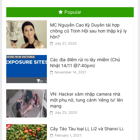
August 8, 2026
Popular
MC Nguyễn Cao Kỳ Duyên tái hợp
National Stroke Week: 6 Loại thực
chồng cũ Trịnh Hội sau hơn thập kỷ ly
phẩm giúp ngăn ngừa các cơn đột
hôn?
quỵ, tử vong
July 27, 2020
August 8, 2026
Bài Phản Biện Về Thông Báo ngày 7/8
Các địa điểm rủi ro lây nhiễm (Chủ
của Ô. Nguyễn Quang Duy: Sự
Nhật 14/11 @7:40pm)
Nguyện Biện Và Hành Vi Vu Khống
November 14, 2021
Hàm Hồ Bắt Nguồn Từ Sự Gian Dối Nội
Quy
August 8, 2026
VN: Hacker xâm nhập camera nhà
một phụ nữ, tung cảnh ‘riêng tư’ lên
Tân BCH CĐNVTD-VIC: Tóm Tắt Thư
mạng
Luật Sư Bằng Tiếng Việt
July 25, 2020
August 8, 2026
Cây Táo Tàu loại Li, Li2 và Shanxi Li.
February 1, 2021