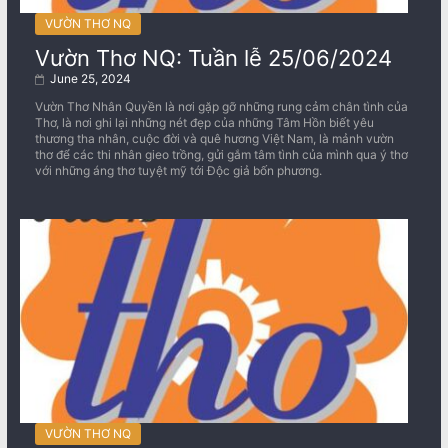
VƯỜN THƠ NQ
Vườn Thơ NQ: Tuần lễ 25/06/2024
June 25, 2024
Vườn Thơ Nhân Quyền là nơi gặp gỡ những rung cảm chân tình của
Thơ, là nơi ghi lại những nét đẹp của những Tâm Hồn biết yêu
thương tha nhân, cuộc đời và quê hương Việt Nam, là mảnh vườn
thơ để các thi nhân gieo trồng, gửi gắm tâm tình của mình qua ý thơ
với những áng thơ tuyệt mỹ tới Độc giả bốn phương.
VƯỜN THƠ NQ