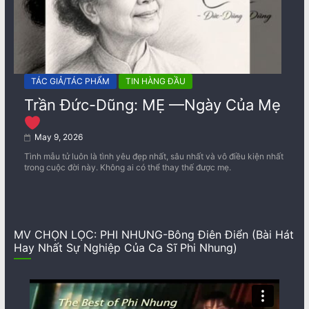
TÁC GIẢ/TÁC PHẨM
TIN HÀNG ĐẦU
Trần Đức-Dũng: MẸ —Ngày Của Mẹ
May 9, 2026
Tình mẫu tử luôn là tình yêu đẹp nhất, sâu nhất và vô điều kiện nhất
trong cuộc đời này. Không ai có thể thay thế được mẹ.
MV CHỌN LỌC: PHI NHUNG-Bông Điên Điển (Bài Hát
Hay Nhất Sự Nghiệp Của Ca Sĩ Phi Nhung)