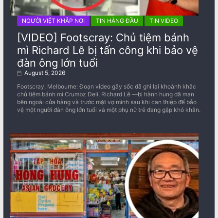
NGƯỜI VIỆT KHẮP NƠI
TIN HÀNG ĐẦU
TIN VIDEO
[VIDEO] Footscray: Chủ tiệm bánh
mì Richard Lê bị tấn công khi bảo vệ
đàn ông lớn tuổi
August 5, 2026
Footscray, Melbourne: Đoạn video gây sốc đã ghi lại khoảnh khắc
chủ tiệm bánh mì Crumbz Deli, Richard Lê —bị hành hung dã man
bên ngoài cửa hàng và trước mặt vợ mình sau khi can thiệp để bảo
vệ một người đàn ông lớn tuổi và một phụ nữ trẻ đang gặp khó khăn.