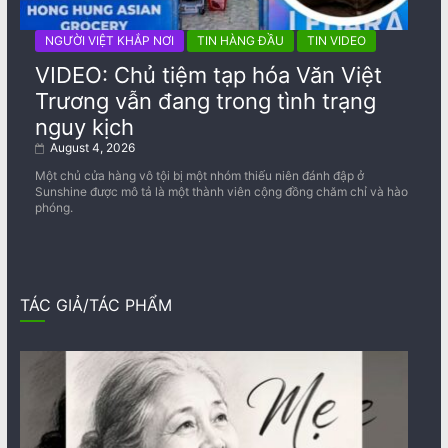
NGƯỜI VIỆT KHẮP NƠI
TIN HÀNG ĐẦU
TIN VIDEO
VIDEO: Chủ tiệm tạp hóa Văn Việt
Trương vẫn đang trong tình trạng
nguy kịch
August 4, 2026
Một chủ cửa hàng vô tội bị một nhóm thiếu niên đánh đập ở
Sunshine được mô tả là một thành viên cộng đồng chăm chỉ và hào
phóng.
TÁC GIẢ/TÁC PHẨM