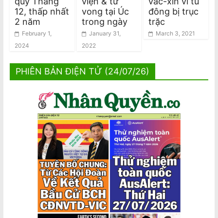
quý Tháng
viện & tử
vắc-xin vì tủ
12, thấp nhất
vong tại Úc
đông bị trục
2 năm
trong ngày
trặc
February 1,
January 31,
March 3, 2021
2024
2022
PHIÊN BẢN ĐIỆN TỬ (24/07/26)