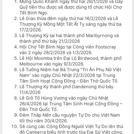
Mừng Quốc Khánh ngày thứ hai 26/1/2026 và Gây
Quỹ tiền thu được sẽ được dùng tổ chức Hội Chợ
Tết Bính Ngọ.
Lễ Giao thừa đêm ngày thứ hai 16/2/2026 và Lễ
Thượng Kỳ Mồng Một Tết Ất Tỵ sáng ngày thứ ba
17/2/2026.
Lễ Thượng Kỳ tại hai thành phố Maribyrnong và
thành phố thứ bảy 21/2/2026
Hội Chợ Tết Bính Ngọ tại Công viên Footscray
vào 2 ngày 28/2/2026 và 1/3/2026.
Lễ Hội Moomba trên Đại Lộ Birdwood, thành phố
Melbourne vào ngày 9/3/2026.
Lễ Tưởng Niệm hai Bà Trưng “Tri Ân Phụ Nữ Việt
Nam” vào ngày Chủ Nhật 22/3/2026 tại Trung
Tâm Sinh Hoạt Cộng Đồng – Đền Thờ Quốc Tổ.
Lễ Thượng Kỳ thành phố Dandenong thứ bảy
11/4/2026
Lễ Giỗ Tổ Hùng Vương vào ngày Chủ Nhật
26/4/2026 tại Trung Tâm Sinh Hoạt Cộng Đồng –
Đền Thờ Quốc Tổ.
Đêm Thắp Nến cầu nguyện Tự Do cho Việt Nam
tối thứ năm 30/4/2026.
Sẽ cùng các Cộng Đồng Người Việt Tự Do lên thủ
đô Canberra biểu tình trước tòa Đại Sứ Việt cộng.