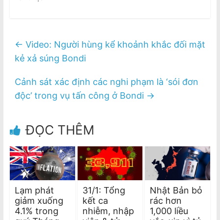
←
Video: Người hùng kể khoảnh khắc đối mặt
kẻ xả súng Bondi
Cảnh sát xác định các nghi phạm là ‘sói đơn
độc’ trong vụ tấn công ở Bondi
→
ĐỌC THÊM
Lạm phát
31/1: Tổng
Nhật Bản bỏ
giảm xuống
kết ca
rác hơn
4.1% trong
nhiễm, nhập
1,000 liều