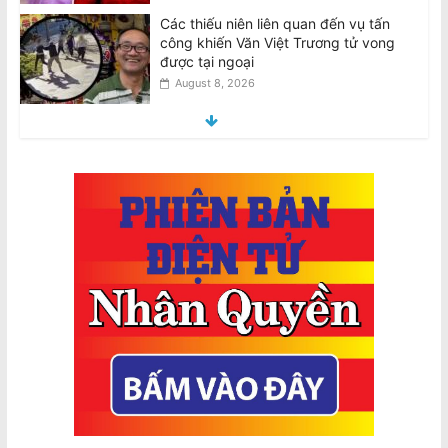
Các thiếu niên liên quan đến vụ tấn
công khiến Văn Việt Trương tử vong
được tại ngoại
August 8, 2026
Teens involved in fatal attack on Van
Viet Truong freed on bail
August 8, 2026
VIDEO: ATSB điều tra 2 máy bay
Qantas suýt đâm nhau ở Sydney
August 8, 2026
Thiên Nguyễn bị buộc tội giết phụ nữ
gốc Việt, ngáp trong phiên tòa
August 8, 2026
National Stroke Week: Mẹo đơn giản
giúp giảm nguy cơ bị đột quỵ