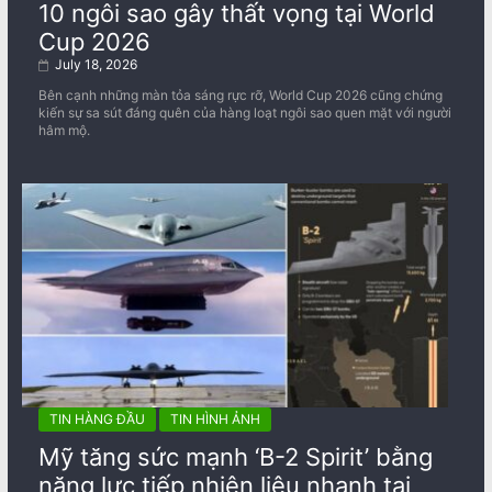
10 ngôi sao gây thất vọng tại World
Cup 2026
July 18, 2026
Bên cạnh những màn tỏa sáng rực rỡ, World Cup 2026 cũng chứng
kiến sự sa sút đáng quên của hàng loạt ngôi sao quen mặt với người
hâm mộ.
TIN HÀNG ĐẦU
TIN HÌNH ẢNH
Mỹ tăng sức mạnh ‘B-2 Spirit’ bằng
năng lực tiếp nhiên liệu nhanh tại