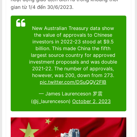
gian từ 1/4 đến 30/6/2023.
New Australian Treasury data show
the value of approvals to Chinese
investors in 2022-23 stood at $9.5
billion. This made China the fifth
largest source country for approved
investment proposals and was double
2021-22. The number of approvals,
however, was 200, down from 273.
pic.twitter.com/DSuQQV2FIB
— James Laurenceson 罗震
(@j_laurenceson)
October 2, 2023