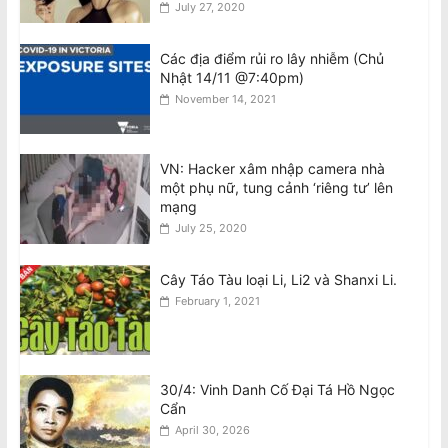
Hàm Hồ Bắt Nguồn Từ Sự Gian Dối Nội
July 27, 2020
Quy
August 8, 2026
Các địa điểm rủi ro lây nhiễm (Chủ
Nhật 14/11 @7:40pm)
Tân BCH CĐNVTD-VIC: Tóm Tắt Thư
November 14, 2021
Luật Sư Bằng Tiếng Việt
August 8, 2026
VN: Hacker xâm nhập camera nhà
một phụ nữ, tung cảnh ‘riêng tư’ lên
Ban Chấp Hành Chấp Thuận Kết Quả
mạng
Hòa Giải và Chương Trình Thực Hiện
July 25, 2020
Sau Cuộc Bầu Cử BCH 2026–30
August 8, 2026
Cây Táo Tàu loại Li, Li2 và Shanxi Li.
February 1, 2021
30/4: Vinh Danh Cố Đại Tá Hồ Ngọc
Cẩn
April 30, 2026