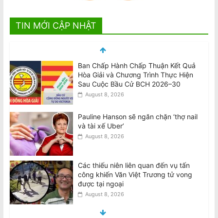
TIN MỚI CẬP NHẬT
Pauline Hanson sẽ ngăn chặn ‘thợ nail
và tài xế Uber’
August 8, 2026
Các thiếu niên liên quan đến vụ tấn
công khiến Văn Việt Trương tử vong
được tại ngoại
August 8, 2026
Teens involved in fatal attack on Van
Viet Truong freed on bail
August 8, 2026
VIDEO: ATSB điều tra 2 máy bay