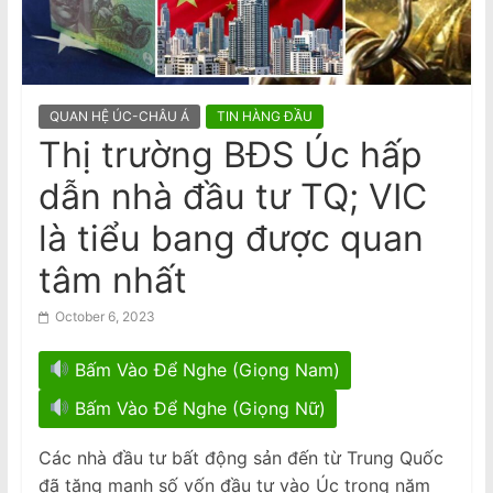
n
nữ gốc Việt, ngáp trong phiên tòa
a
National Stroke Week: Mẹo đơn giản
giúp giảm nguy cơ bị đột quỵ
m
e
QUAN HỆ ÚC-CHÂU Á
TIN HÀNG ĐẦU
s
Thị trường BĐS Úc hấp
e
dẫn nhà đầu tư TQ; VIC
N
e
là tiểu bang được quan
w
tâm nhất
s
p
October 6, 2023
a
Bấm Vào Để Nghe (Giọng Nam)
p
e
Bấm Vào Để Nghe (Giọng Nữ)
r
Các nhà đầu tư bất động sản đến từ Trung Quốc
đã tăng mạnh số vốn đầu tư vào Úc trong năm