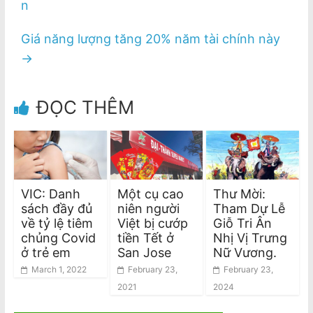
n
Giá năng lượng tăng 20% năm tài chính này
→
ĐỌC THÊM
VIC: Danh
Một cụ cao
Thư Mời:
sách đầy đủ
niên người
Tham Dự Lễ
về tỷ lệ tiêm
Việt bị cướp
Giỗ Tri Ân
chủng Covid
tiền Tết ở
Nhị Vị Trưng
ở trẻ em
San Jose
Nữ Vương.
March 1, 2022
February 23,
February 23,
2021
2024