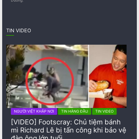
Dương.
TIN VIDEO
NGƯỜI VIỆT KHẮP NƠI
TIN HÀNG ĐẦU
TIN VIDEO
[VIDEO] Footscray: Chủ tiệm bánh
mì Richard Lê bị tấn công khi bảo vệ
đàn ông lớn tuổi