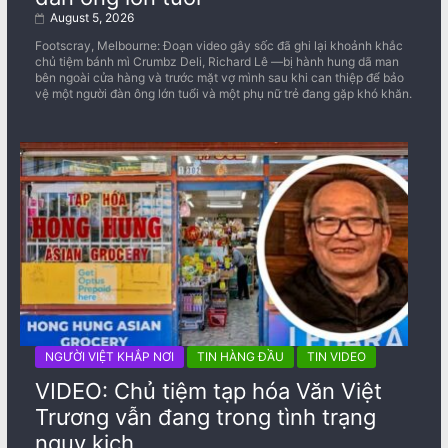
August 5, 2026
Footscray, Melbourne: Đoạn video gây sốc đã ghi lại khoảnh khắc
chủ tiệm bánh mì Crumbz Deli, Richard Lê —bị hành hung dã man
bên ngoài cửa hàng và trước mặt vợ mình sau khi can thiệp để bảo
vệ một người đàn ông lớn tuổi và một phụ nữ trẻ đang gặp khó khăn.
NGƯỜI VIỆT KHẮP NƠI
TIN HÀNG ĐẦU
TIN VIDEO
VIDEO: Chủ tiệm tạp hóa Văn Việt
Trương vẫn đang trong tình trạng
nguy kịch