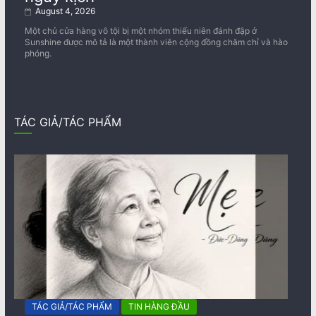
August 4, 2026
Một chủ cửa hàng vô tội bị một nhóm thiếu niên đánh đập ở
Sunshine được mô tả là một thành viên cộng đồng chăm chỉ và hào
phóng.
TÁC GIẢ/TÁC PHẨM
TÁC GIẢ/TÁC PHẨM
TIN HÀNG ĐẦU