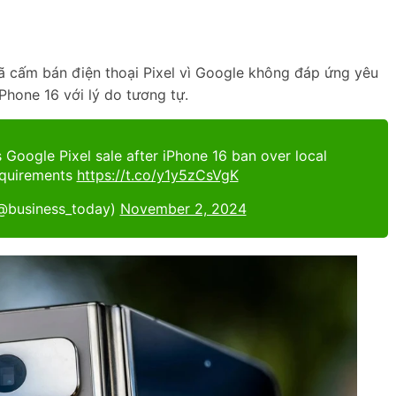
ã cấm bán điện thoại Pixel vì Google không đáp ứng yêu
Phone 16 với lý do tương tự.
 Google Pixel sale after iPhone 16 ban over local
equirements
https://t.co/y1y5zCsVgK
@business_today)
November 2, 2024