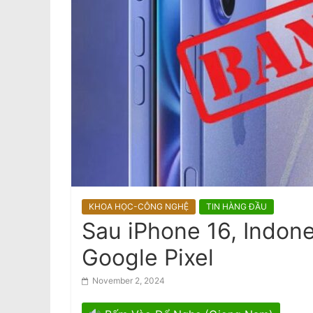
gia tăng nguy cơ đột quỵ
a
m
e
s
e
N
e
w
s
p
a
KHOA HỌC-CÔNG NGHỆ
TIN HÀNG ĐẦU
Sau iPhone 16, Indon
p
e
Google Pixel
r
November 2, 2024