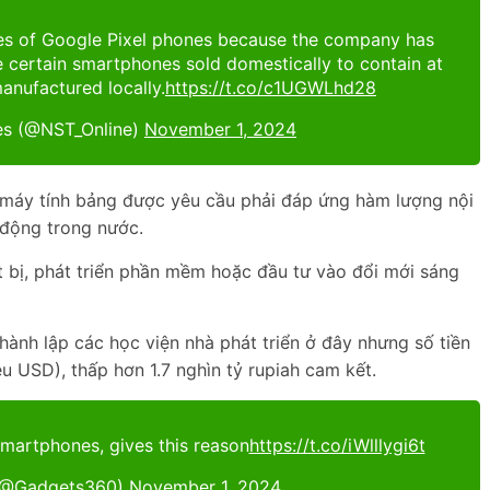
es of Google Pixel phones because the company has
e certain smartphones sold domestically to contain at
anufactured locally.
https://t.co/c1UGWLhd28
es (@NST_Online)
November 1, 2024
 máy tính bảng được yêu cầu phải đáp ứng hàm lượng nội
 động trong nước.
t bị, phát triển phần mềm hoặc đầu tư vào đổi mới sáng
ành lập các học viện nhà phát triển ở đây nhưng số tiền
ệu USD), thấp hơn 1.7 nghìn tỷ rupiah cam kết.
smartphones, gives this reason
https://t.co/iWlllygi6t
(@Gadgets360)
November 1, 2024