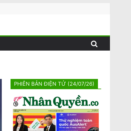
PHIÊN BẢN ĐIỆN TỬ (24/07/26)