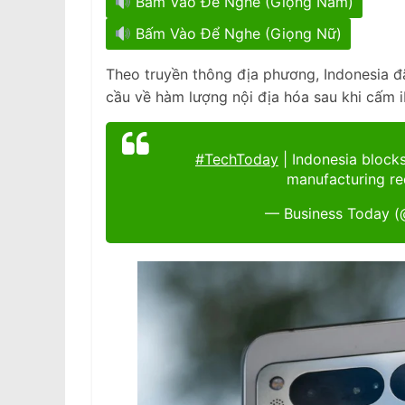
Bấm Vào Để Nghe (Giọng Nam)
Bấm Vào Để Nghe (Giọng Nữ)
Theo truyền thông địa phương, Indonesia đ
cầu về hàm lượng nội địa hóa sau khi cấm i
#TechToday
| Indonesia blocks
manufacturing r
— Business Today (