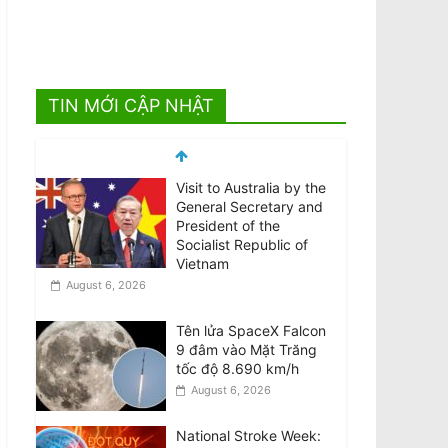
TIN MỚI CẬP NHẬT
Visit to Australia by the
General Secretary and
President of the
Socialist Republic of
Vietnam
August 6, 2026
Tên lửa SpaceX Falcon
9 đâm vào Mặt Trăng
tốc độ 8.690 km/h
August 6, 2026
National Stroke Week: