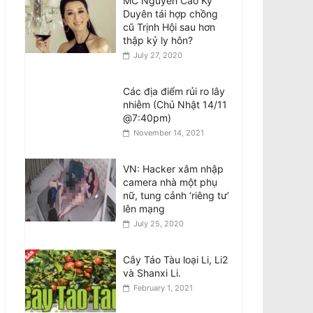
MC Nguyễn Cao Kỳ
August 6, 2026
Duyên tái hợp chồng
cũ Trịnh Hội sau hơn
Tributes for hero Van
thập kỷ ly hôn?
Viet Truong: Grocery
July 27, 2020
shop owner dies from
injuries suffered in teen
Các địa điểm rủi ro lây
group bashing
nhiễm (Chủ Nhật 14/11
August 6, 2026
@7:40pm)
November 14, 2021
BẢN TUYÊN BỐ: Về
việc thực hiện nghĩa vụ
bàn giao theo Nội Quy
VN: Hacker xâm nhập
2024 của CĐNVTD-VIC
camera nhà một phụ
August 6, 2026
nữ, tung cảnh ‘riêng tư’
lên mạng
July 25, 2020
Bài phản biện Thông
Báo của bà Nguyễn
Liên Thu về ‘Kết Quả
Cây Táo Tàu loại Li, Li2
Hòa Giải Bầu Cử’
và Shanxi Li.
CĐNVTD-VIC
February 1, 2021
August 6, 2026