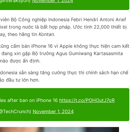
(@interaksyon)
November 1, 2024
viên Bộ Công nghiệp Indonesia Febri Hendri Antoni Arief
xel trong nước là bất hợp pháp. Ước tính 22,000 thiết bị
ay, theo hãng tin
Kontan
.
cũng cấm bán iPhone 16 vì Apple không thực hiện cam kết
ne đang xin gặp Bộ trưởng Agus Gumiwang Kartasasmita
 nào được ấn định.
ndonesia sẵn sàng tăng cường thực thi chính sách hạn chế
o đầu tư lớn hơn.
les after ban on iPhone 16
https://t.co/POHOutJ7oR
(@TechCrunch)
November 1, 2024