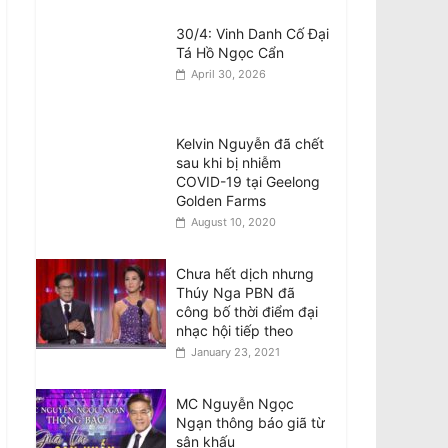
Chuyến thăm Úc của
30/4: Vinh Danh Cố Đại
Tổng Bí thư kiêm Chủ
Tá Hồ Ngọc Cẩn
tịch Đảng Cộng Sản
Việt Nam
April 30, 2026
August 6, 2026
Kelvin Nguyễn đã chết
sau khi bị nhiễm
COVID-19 tại Geelong
Golden Farms
August 10, 2020
Chưa hết dịch nhưng
Thúy Nga PBN đã
công bố thời điểm đại
nhạc hội tiếp theo
January 23, 2021
MC Nguyễn Ngọc
Ngạn thông báo giã từ
sân khấu