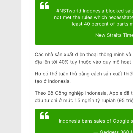
#NSTworld
Indonesia blocked sal
not met the rules which necessitat
least 40 percent of parts m
— New Straits Tim
Các nhà sản xuất điện thoại thông minh và
địa lên tới 40% tùy thuộc vào quy mô hoạt
Họ có thể tuân thủ bằng cách sản xuất thiế
tạo ở Indonesia.
Theo Bộ Công nghiệp Indonesia, Apple đã th
đầu tư chỉ ở mức 1.5 nghìn tỷ rupiah (95 tri
Indonesia bans sales of Google 
— Gadgets 360 