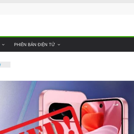
PHIÊN BẢN ĐIỆN TỬ
ư
ệt
ào
40,
t
làm