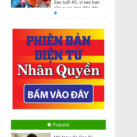
Sau tuổi 40, vì sao bạn
cần quan tâm đến đột
quỵ?
August 6, 2026
National Stroke Week:
Tức giận làm gia tăng
nguy cơ đột quỵ
August 6, 2026
National Stroke Week:
Uống cà phê, trà giúp
giảm nguy cơ đột quỵ
lên đến 40%
August 6, 2026
Tri ân người hùng Văn
Việt Trương: Chủ tiệm
tạp hóa qua đời vì vết
thương trong vụ hành
Popular
hung của nhóm thiếu
niên