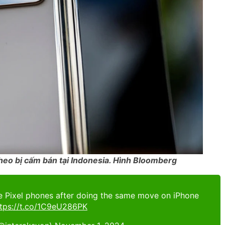
 theo bị cấm bán tại Indonesia. Hình Bloomberg
e Pixel phones after doing the same move on iPhone
ttps://t.co/1C9eU286PK