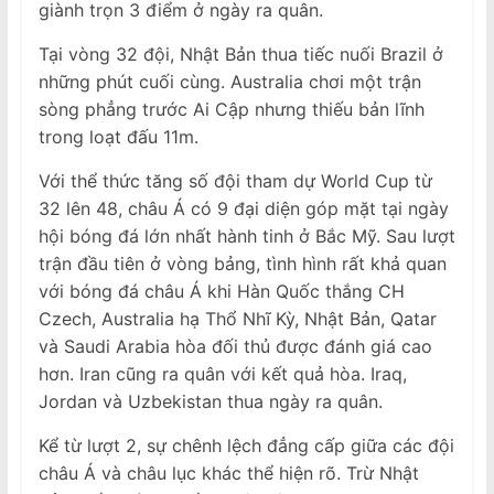
giành trọn 3 điểm ở ngày ra quân.
Tại vòng 32 đội, Nhật Bản thua tiếc nuối Brazil ở
những phút cuối cùng. Australia chơi một trận
sòng phẳng trước Ai Cập nhưng thiếu bản lĩnh
trong loạt đấu 11m.
Với thể thức tăng số đội tham dự World Cup từ
32 lên 48, châu Á có 9 đại diện góp mặt tại ngày
hội bóng đá lớn nhất hành tinh ở Bắc Mỹ. Sau lượt
trận đầu tiên ở vòng bảng, tình hình rất khả quan
với bóng đá châu Á khi Hàn Quốc thắng CH
Czech, Australia hạ Thổ Nhĩ Kỳ, Nhật Bản, Qatar
và Saudi Arabia hòa đối thủ được đánh giá cao
hơn. Iran cũng ra quân với kết quả hòa. Iraq,
Jordan và Uzbekistan thua ngày ra quân.
Kể từ lượt 2, sự chênh lệch đẳng cấp giữa các đội
châu Á và châu lục khác thể hiện rõ. Trừ Nhật