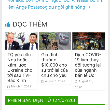
Ronaldo có HLV mới người Úc: Al Nassr bổ nh
iệm Ange Postecoglou ngồi ghế nóng
→
ĐỌC THÊM
TQ yêu cầu
Gia đình
Dịch COVID-
Nga hoãn
thưởng
19 làm thay
xâm lược
$10,000 cho
đổi tương lai
Ukraine cho
sự trở lại của
của ngành
tới sau TVH
chú chó yêu
bán lẻ Úc
Bắc Kinh
August 1, 2023
August 26,
March 4, 2022
2020
PHIÊN BẢN ĐIỆN TỬ (24/07/26)