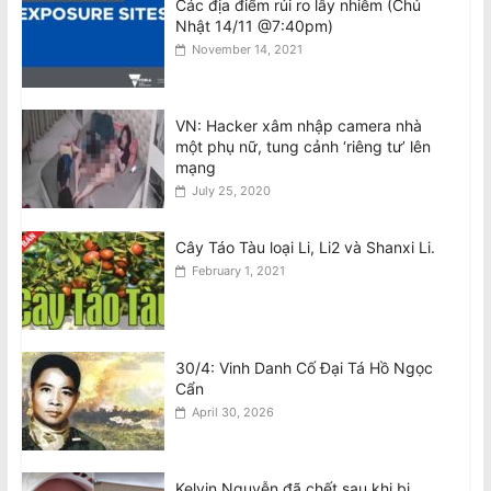
Các địa điểm rủi ro lây nhiễm (Chủ
August 7, 2026
Nhật 14/11 @7:40pm)
November 14, 2021
Nhiều VĐV ‘bốc hơi’ sau khi tham dự
Đại hội Thể thao lớn thứ 3 thế giới
August 7, 2026
VN: Hacker xâm nhập camera nhà
một phụ nữ, tung cảnh ‘riêng tư’ lên
mạng
Nghiên cứu Úc: Nắng nóng cực đoan
July 25, 2020
nguy cơ ảnh hưởng đến sức khỏe tâm
thần ở trẻ em
Cây Táo Tàu loại Li, Li2 và Shanxi Li.
August 7, 2026
February 1, 2021
30/4: Vinh Danh Cố Đại Tá Hồ Ngọc
Cẩn
April 30, 2026
Kelvin Nguyễn đã chết sau khi bị