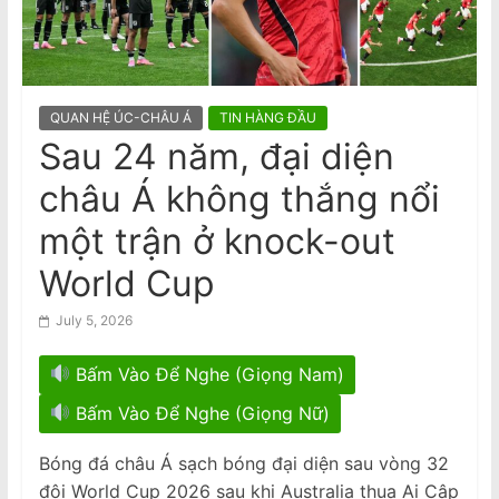
n
Điều tra Dân số 2026: Thông tin cho
di dân, người tị nạn và du khách
a
quốc tế
m
Census 2026: Information for
migrants, refugees and international
e
visitors
QUAN HỆ ÚC-CHÂU Á
TIN HÀNG ĐẦU
s
Sau 24 năm, đại diện
e
châu Á không thắng nổi
N
e
một trận ở knock-out
w
World Cup
s
p
July 5, 2026
a
Bấm Vào Để Nghe (Giọng Nam)
p
e
Bấm Vào Để Nghe (Giọng Nữ)
r
Bóng đá châu Á sạch bóng đại diện sau vòng 32
đội World Cup 2026 sau khi Australia thua Ai Cập