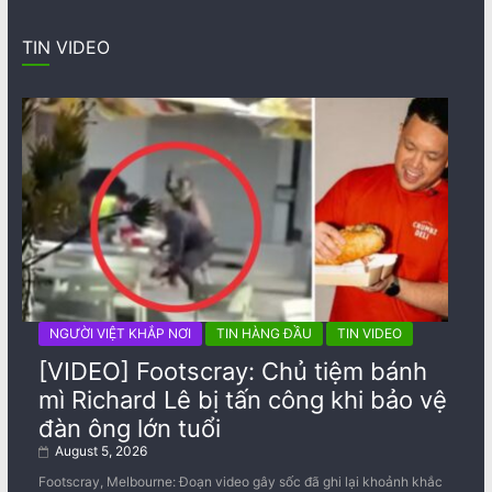
TIN VIDEO
NGƯỜI VIỆT KHẮP NƠI
TIN HÀNG ĐẦU
TIN VIDEO
[VIDEO] Footscray: Chủ tiệm bánh
mì Richard Lê bị tấn công khi bảo vệ
đàn ông lớn tuổi
August 5, 2026
Footscray, Melbourne: Đoạn video gây sốc đã ghi lại khoảnh khắc