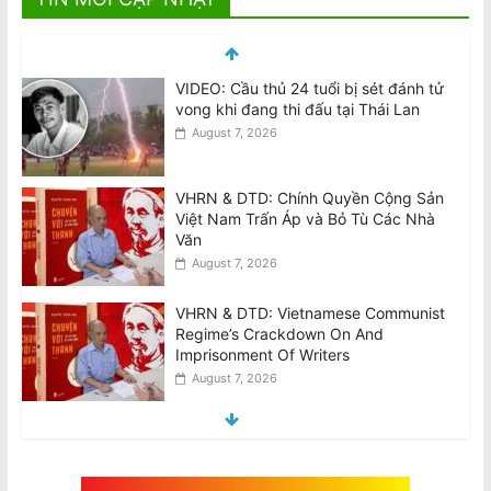
VIDEO: Cầu thủ 24 tuổi bị sét đánh tử
vong khi đang thi đấu tại Thái Lan
August 7, 2026
VHRN & DTD: Chính Quyền Cộng Sản
Việt Nam Trấn Áp và Bỏ Tù Các Nhà
Văn
August 7, 2026
VHRN & DTD: Vietnamese Communist
Regime’s Crackdown On And
Imprisonment Of Writers
August 7, 2026
National Stroke Week: Thay đổi lối
sống tốt hơn phẫu thuật trong việc
phòng ngừa đột quỵ, theo nghiên cứu
Úc