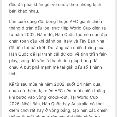
đều đã phải khăn gói về nước theo những kịch
bản khác nhau.
Lần cuối cùng đội bóng thuộc AFC giành chiến
thắng ở trận đấu loại trực tiếp World Cup diễn ra
từ năm 2002. Năm đó, Hàn Quốc tạo nên cơn địa
chấn toàn cầu khi đánh bại Italy và Tây Ban Nha
để tiến tới bán kết. Dù rằng các chiến thắng của
Hàn Quốc để lại tranh cãi dữ dội về tinh thần fair-
play, song đó vẫn là thành tích giúp bóng đá
châu Á bứt phá mạnh mẽ tại giải đấu số 1 hành
tinh.
Kể từ sau mùa hè năm 2002, suốt 24 năm qua,
chưa có thêm đại diện AFC nếm mùi chiến thắng
khi bước vào vòng knock-out. Tại World Cup
2026, Nhật Bản, Hàn Quốc hay Australia có thời
điểm chơi rất hay ở vòng bảng, tạo nên các chiến
thắng thuyết phục trước các đại diện châu Âu.