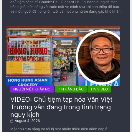
chủ tiệm bánh mì Crumbz Deli, Richard Lê —bị hành hung dã man
bên ngoài cửa hàng và trước mặt vợ mình sau khi can thiệp để bảo
vệ một người đàn ông lớn tuổi và một phụ nữ trẻ đang gặp khó khăn.
NGƯỜI VIỆT KHẮP NƠI
TIN HÀNG ĐẦU
TIN VIDEO
VIDEO: Chủ tiệm tạp hóa Văn Việt
Trương vẫn đang trong tình trạng
nguy kịch
August 4, 2026
Một chủ cửa hàng vô tội bị một nhóm thiếu niên đánh đập ở