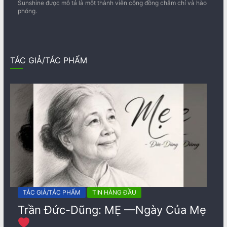
Sunshine được mô tả là một thành viên cộng đồng chăm chỉ và hào
phóng.
TÁC GIẢ/TÁC PHẨM
TÁC GIẢ/TÁC PHẨM
TIN HÀNG ĐẦU
Trần Đức-Dũng: MẸ —Ngày Của Mẹ