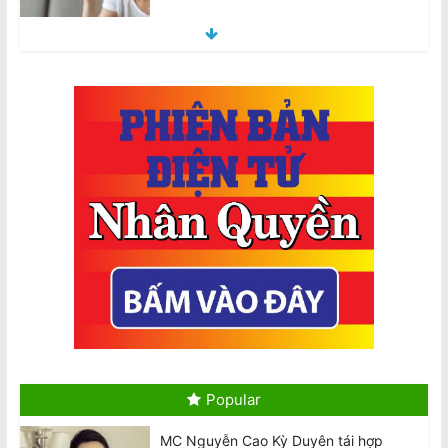
National Stroke Week: Đột quỵ trẻ hóa
với tốc độ nhanh chóng, đâu là
nguyên nhân chính?
August 5, 2026
BẢN TUYÊN BỐ: Về việc thực hiện
nghĩa vụ bàn giao theo Nội Quy 2024
của CĐNVTD-VIC
August 6, 2026
Bài phản biện Thông Báo của bà
Nguyễn Liên Thu về ‘Kết Quả Hòa Giải
Bầu Cử’ CĐNVTD-VIC
August 6, 2026
Thông Báo: Kết Quả Buổi Hòa Giải Các
Khiếu Nại Về Cuộc Bầu Cử BCH 2026–
30
Popular
August 6, 2026
MC Nguyễn Cao Kỳ Duyên tái hợp