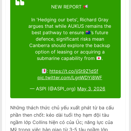
NEW REPORT
In 'Hedging our bets', Richard Gray
argues that while AUKUS remains the
best pathway to ensure
’s future
defence, significant risks mean
Canberra should explore the backup
option of leasing or acquiring a
submarine capability from
.
:
https://t.co/jjSt9Z1dSf
pic.twitter.com/LgnWDYi8WF
— ASPI (@ASPI_org)
May 3, 2026
Những thách thức chủ yếu xuất phát từ ba cấu
phần then chốt: kéo dài tuổi thọ hạm đội tàu
ngầm lớp Collins hiện có của Úc; năng lực của
Mỹ trong việc bàn giao từ 3-5 tàu ngầm lớp