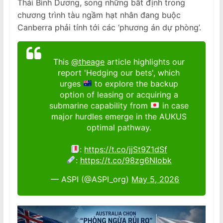
Thái Bình Dương, song những bất định trong
chương trình tàu ngầm hạt nhân đang buộc
Canberra phải tính tới các ‘phương án dự phòng’.
This
@theage
article highlights our
report 'Hedging our bets', which
urges
to explore the backup
option of leasing or acquiring a
submarine capability from
in case
major hurdles emerge in the AUKUS
optimal pathway.
:
https://t.co/jjSt9Z1dSf
:
https://t.co/98zg6NIobk
— ASPI (@ASPI_org)
May 5, 2026