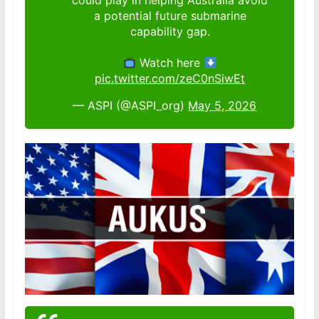
could play in helping Australia avoid
a potential future submarine
capability gap.
Watch here
pic.twitter.com/zeC0nSiwEt
— ASPI (@ASPI_org)
May 5, 2026