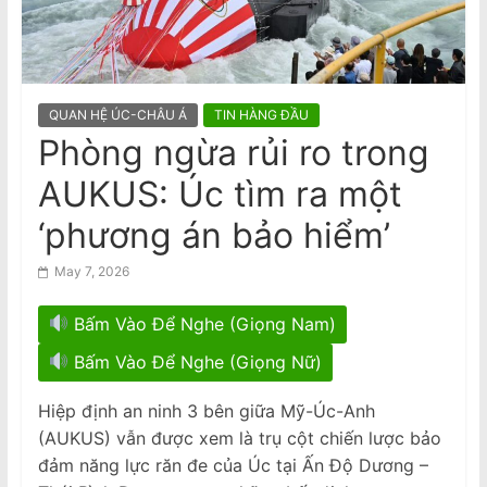
n
nghĩa vụ bàn giao theo Nội Quy
2024 của CĐNVTD-VIC
a
Bài phản biện Thông Báo của bà
m
Nguyễn Liên Thu về ‘Kết Quả Hòa
Giải Bầu Cử’ CĐNVTD-VIC
e
QUAN HỆ ÚC-CHÂU Á
TIN HÀNG ĐẦU
s
Phòng ngừa rủi ro trong
e
AUKUS: Úc tìm ra một
N
e
‘phương án bảo hiểm’
w
May 7, 2026
s
p
Bấm Vào Để Nghe (Giọng Nam)
a
Bấm Vào Để Nghe (Giọng Nữ)
p
e
Hiệp định an ninh 3 bên giữa Mỹ-Úc-Anh
r
(AUKUS) vẫn được xem là trụ cột chiến lược bảo
đảm năng lực răn đe của Úc tại Ấn Độ Dương –