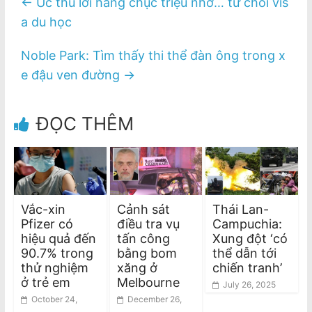
←
Úc thu lời hàng chục triệu nhờ… từ chối vis
a du học
Noble Park: Tìm thấy thi thể đàn ông trong x
e đậu ven đường
→
ĐỌC THÊM
Vắc-xin
Cảnh sát
Thái Lan-
Pfizer có
điều tra vụ
Campuchia:
hiệu quả đến
tấn công
Xung đột ‘có
90.7% trong
bằng bom
thể dẫn tới
thử nghiệm
xăng ở
chiến tranh’
ở trẻ em
Melbourne
July 26, 2025
October 24,
December 26,