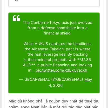
The Canberra-Tokyo axis just evolved
from a defense handshake into a
financial shield.
While AUKUS captures the headlines,
the Albanese-Takaichi pact is where
the real leverage lies. By backing
critical mineral projects with **$1.3B
AUD** in public financing and locking
in…
pic.twitter.com/RdExQYjoXh
— GEOARSENAL (@GEOARSENAL)
May
4, 2026
Mặc dù không phải là nguồn duy nhất để thuê tàu
ngầm, song Nhật Bản là một đối tác đặc biệt hấp