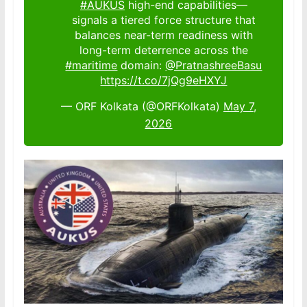
#AUKUS
high-end capabilities—
signals a tiered force structure that
balances near-term readiness with
long-term deterrence across the
#maritime
domain:
@PratnashreeBasu
https://t.co/7jQg9eHXYJ
— ORF Kolkata (@ORFKolkata)
May 7,
2026