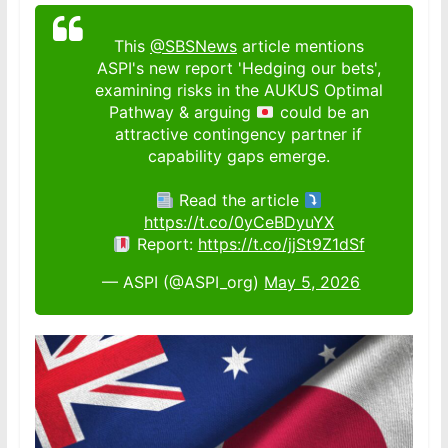
This
@SBSNews
article mentions
ASPI's new report 'Hedging our bets',
examining risks in the AUKUS Optimal
Pathway & arguing
could be an
attractive contingency partner if
capability gaps emerge.
Read the article
https://t.co/0yCeBDyuYX
Report:
https://t.co/jjSt9Z1dSf
— ASPI (@ASPI_org)
May 5, 2026