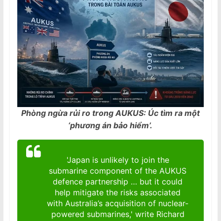
Phòng ngừa rủi ro trong AUKUS: Úc tìm ra một
‘phương án bảo hiểm’.
'Japan is unlikely to join the
submarine component of the AUKUS
defence partnership … but it could
help mitigate the risks associated
with Australia’s acquisition of nuclear-
powered submarines,' write Richard