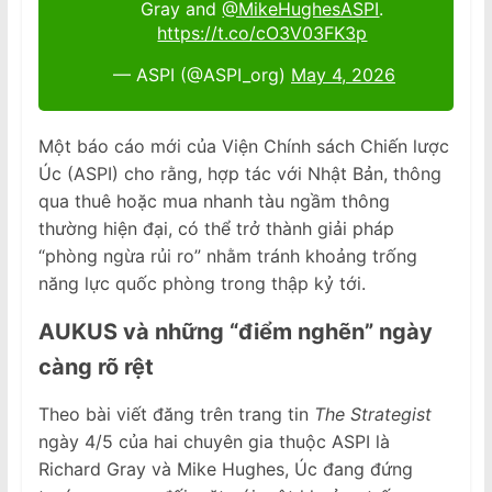
Gray and
@MikeHughesASPI
.
https://t.co/cO3V03FK3p
— ASPI (@ASPI_org)
May 4, 2026
Một báo cáo mới của Viện Chính sách Chiến lược
Úc (ASPI) cho rằng, hợp tác với Nhật Bản, thông
qua thuê hoặc mua nhanh tàu ngầm thông
thường hiện đại, có thể trở thành giải pháp
“phòng ngừa rủi ro” nhằm tránh khoảng trống
năng lực quốc phòng trong thập kỷ tới.
AUKUS và những “điểm nghẽn” ngày
càng rõ rệt
Theo bài viết đăng trên trang tin
The Strategist
ngày 4/5 của hai chuyên gia thuộc ASPI là
Richard Gray và Mike Hughes, Úc đang đứng