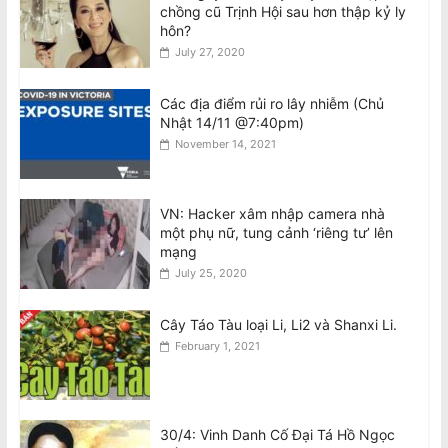
[VIDEO] Footscray: Chủ tiệm bánh mì
chồng cũ Trịnh Hội sau hơn thập kỷ ly
Richard Lê bị tấn công khi bảo vệ đàn
hôn?
ông lớn tuổi
July 27, 2020
August 5, 2026
Các địa điểm rủi ro lây nhiễm (Chủ
Jetstar thu phí hành lý xách tay để
Nhật 14/11 @7:40pm)
trên ngăn phía trên, chỉ miễn phí túi
November 14, 2021
nhỏ đặt dưới ghế
August 5, 2026
VN: Hacker xâm nhập camera nhà
Úc thúc đẩy đổi mới sáng tạo trong
một phụ nữ, tung cảnh ‘riêng tư’ lên
lĩnh vực quốc phòng
mạng
August 5, 2026
July 25, 2020
Cây Táo Tàu loại Li, Li2 và Shanxi Li.
February 1, 2021
30/4: Vinh Danh Cố Đại Tá Hồ Ngọc