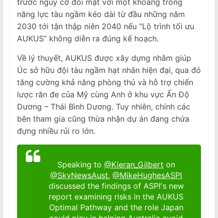
trước nguy cơ đối mặt với một khoảng trống
năng lực tàu ngầm kéo dài từ đầu những năm
2030 tới tận thập niên 2040 nếu “Lộ trình tối ưu
AUKUS” không diễn ra đúng kế hoạch.
Về lý thuyết, AUKUS được xây dựng nhằm giúp
Úc sở hữu đội tàu ngầm hạt nhân hiện đại, qua đó
tăng cường khả năng phòng thủ và hỗ trợ chiến
lược răn đe của Mỹ cùng Anh ở khu vực Ấn Độ
Dương – Thái Bình Dương. Tuy nhiên, chính các
bên tham gia cũng thừa nhận dự án đang chứa
đựng nhiều rủi ro lớn.
Speaking to
@Kieran_Gilbert
on
@SkyNewsAust
,
@MikeHughesASPI
discussed the findings of ASPI's new
report examining risks in the AUKUS
Optimal Pathway and the role Japan