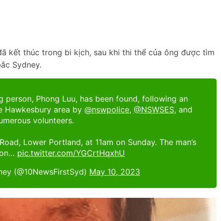
 kết thúc trong bi kịch, sau khi thi thể của ông được tìm
bắc Sydney.
g person, Phong Luu, has been found, following an
the Hawkesbury area by
@nswpolice
,
@NSWSES
, and
umerous volunteers.
Road, Lower Portland, at 11am on Sunday. The man’s
 on…
pic.twitter.com/YGCrtHqxhU
dney (@10NewsFirstSyd)
May 10, 2023