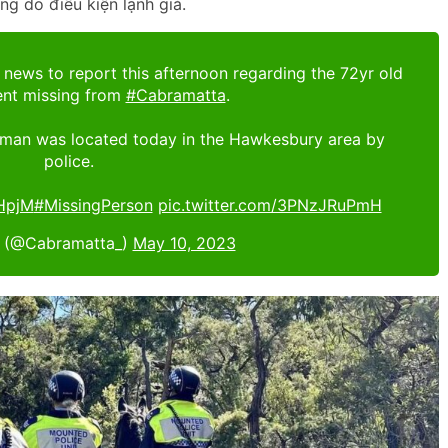
ăng do điều kiện lạnh giá.
ews to report this afternoon regarding the 72yr old
ent missing from
#Cabramatta
.
man was located today in the Hawkesbury area by
police.
HpjM
#MissingPerson
pic.twitter.com/3PNzJRuPmH
 (@Cabramatta_)
May 10, 2023