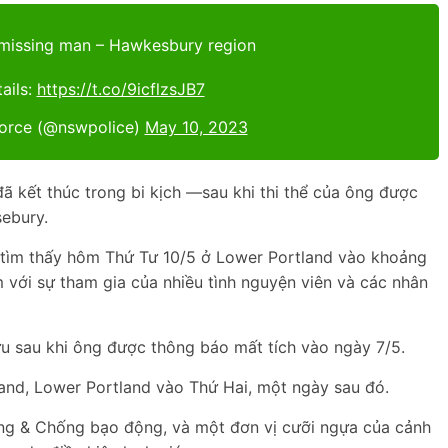
missing man – Hawkesbury region
ails:
https://t.co/9icflzsJB7
orce (@nswpolice)
May 10, 2023
ã kết thúc trong bi kịch —sau khi thi thể của ông được
ebury.
 tìm thấy hôm Thứ Tư 10/5 ở Lower Portland vào khoảng
 với sự tham gia của nhiều tình nguyện viên và các nhân
 sau khi ông được thông báo mất tích vào ngày 7/5.
and, Lower Portland vào Thứ Hai, một ngày sau đó.
ộng & Chống bạo động, và một đơn vị cưỡi ngựa của cảnh