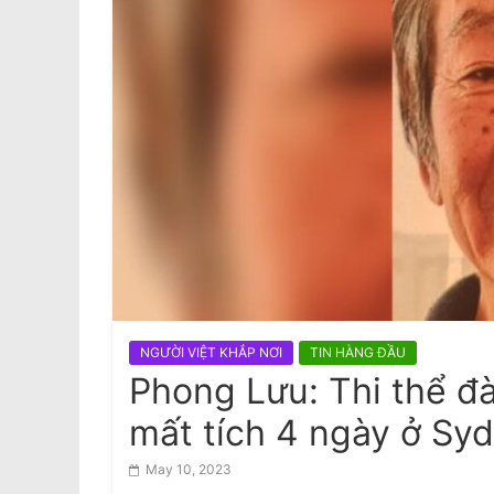
National Stroke Week: 6 Loại th
a
phẩm giúp ngăn ngừa các cơn đ
quỵ, tử vong
m
e
s
e
N
e
w
s
p
a
NGƯỜI VIỆT KHẮP NƠI
TIN HÀNG ĐẦU
p
Phong Lưu: Thi thể đà
e
mất tích 4 ngày ở Sy
r
May 10, 2023