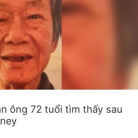
ực
ột
n ông 72 tuổi tìm thấy sau
dney