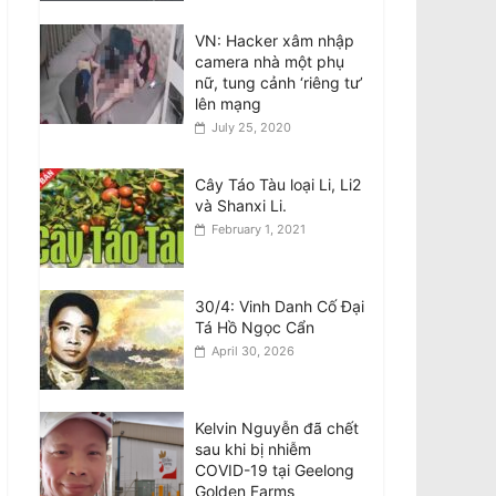
VN: Hacker xâm nhập
Bài Phản Biện Về Thông
camera nhà một phụ
Báo ngày 7/8 của Ô.
nữ, tung cảnh ‘riêng tư’
Nguyễn Quang Duy:
lên mạng
Sự Nguyện Biện Và
July 25, 2020
Hành Vi Vu Khống Hàm
Hồ Bắt Nguồn Từ Sự Gian Dối Nội Quy
August 8, 2026
Cây Táo Tàu loại Li, Li2
và Shanxi Li.
Tân BCH CĐNVTD-VIC:
February 1, 2021
Tóm Tắt Thư Luật Sư
Bằng Tiếng Việt
August 8, 2026
30/4: Vinh Danh Cố Đại
Tá Hồ Ngọc Cẩn
April 30, 2026
Kelvin Nguyễn đã chết
sau khi bị nhiễm
COVID-19 tại Geelong
Golden Farms