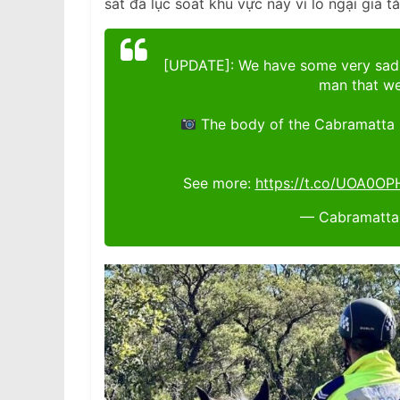
sát đã lục soát khu vực này vì lo ngại gia t
[UPDATE]: We have some very sad n
man that w
The body of the Cabramatta 
See more:
https://t.co/UOA0OP
— Cabramatta