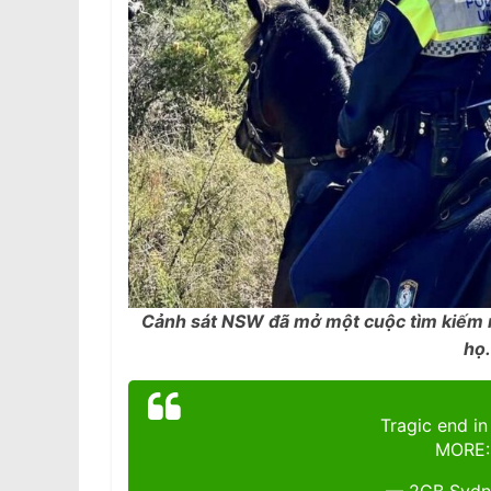
Cảnh sát NSW đã mở một cuộc tìm kiếm r
họ.
Tragic end in
MORE