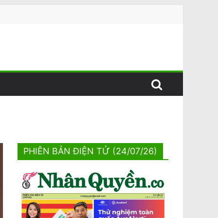
PHIÊN BẢN ĐIỆN TỬ (24/07/26)