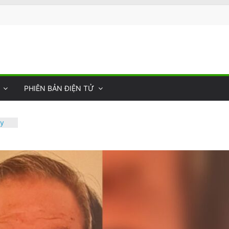
PHIÊN BẢN ĐIỆN TỬ
ày
 Sự
ng
ối
 Thư
hụ
òa
giản