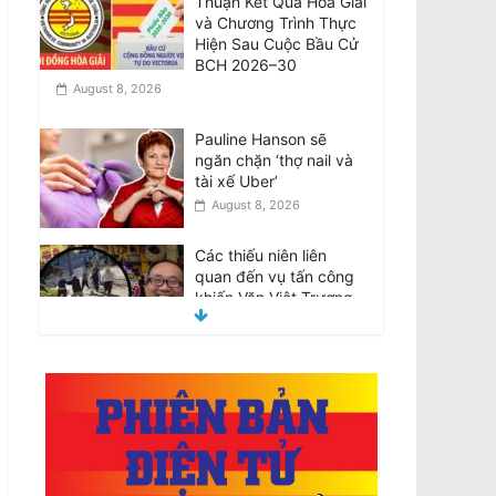
Thuận Kết Quả Hòa Giải
và Chương Trình Thực
Hiện Sau Cuộc Bầu Cử
BCH 2026–30
August 8, 2026
Pauline Hanson sẽ
ngăn chặn ‘thợ nail và
tài xế Uber’
August 8, 2026
Các thiếu niên liên
quan đến vụ tấn công
khiến Văn Việt Trương
tử vong được tại ngoại
August 8, 2026
Teens involved in fatal
attack on Van Viet
Truong freed on bail
August 8, 2026