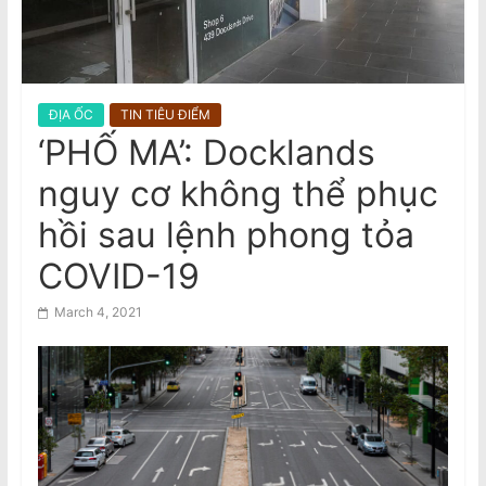
n
Nam
Visit to Australia by the General
a
Secretary and President of the
m
Socialist Republic of Vietnam
e
ĐỊA ỐC
TIN TIÊU ĐIỂM
s
‘PHỐ MA’: Docklands
e
nguy cơ không thể phục
N
e
hồi sau lệnh phong tỏa
w
COVID-19
s
p
March 4, 2021
a
p
e
r