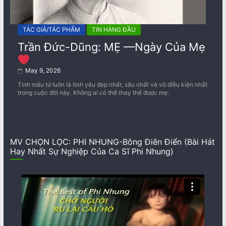
TÁC GIẢ/TÁC PHẨM
TIN HÀNG ĐẦU
Trần Đức-Dũng: MẸ —Ngày Của Mẹ
May 9, 2026
Tình mẫu tử luôn là tình yêu đẹp nhất, sâu nhất và vô điều kiện nhất
trong cuộc đời này. Không ai có thể thay thế được mẹ.
MV CHỌN LỌC: PHI NHUNG-Bông Điên Điển (Bài Hát
Hay Nhất Sự Nghiệp Của Ca Sĩ Phi Nhung)