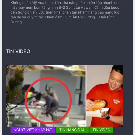
Không quân Mỹ vừa trình diễn khả năng tiếp nhiên liệu nhanh cho
máy bay ném bom tàng hình B-2 Spirit tại Hawaii, đánh dấu bước
tiến trong chiến lược triển khai phân tán nhằm nâng cao năng lực
răn đe và duy trì tác chiến ở khu vực Ấn Độ Dương – Thái Bình
Dương.
TIN VIDEO
NGƯỜI VIỆT KHẮP NƠI
TIN HÀNG ĐẦU
TIN VIDEO