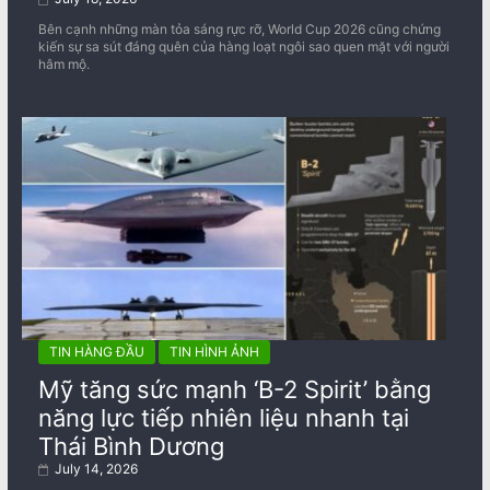
Bên cạnh những màn tỏa sáng rực rỡ, World Cup 2026 cũng chứng
kiến sự sa sút đáng quên của hàng loạt ngôi sao quen mặt với người
hâm mộ.
TIN HÀNG ĐẦU
TIN HÌNH ẢNH
Mỹ tăng sức mạnh ‘B-2 Spirit’ bằng
năng lực tiếp nhiên liệu nhanh tại
Thái Bình Dương
July 14, 2026