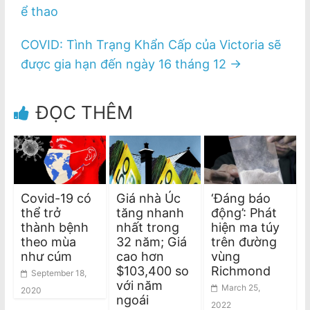
ể thao
COVID: Tình Trạng Khẩn Cấp của Victoria sẽ
được gia hạn đến ngày 16 tháng 12
→
ĐỌC THÊM
Covid-19 có
Giá nhà Úc
‘Đáng báo
thể trở
tăng nhanh
động’: Phát
thành bệnh
nhất trong
hiện ma túy
theo mùa
32 năm; Giá
trên đường
như cúm
cao hơn
vùng
$103,400 so
Richmond
September 18,
với năm
March 25,
2020
ngoái
2022