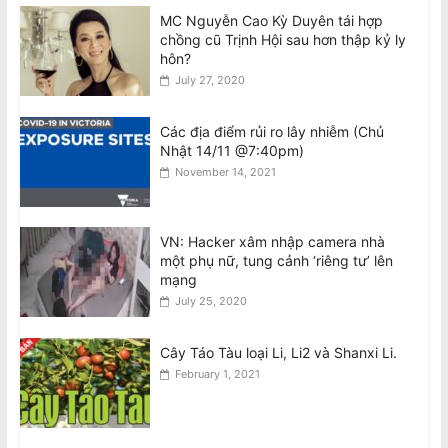
MC Nguyễn Cao Kỳ Duyên tái hợp
chồng cũ Trịnh Hội sau hơn thập kỷ ly
Visit to Australia by the General
hôn?
Secretary and President of the
July 27, 2020
Socialist Republic of Vietnam
August 6, 2026
Các địa điểm rủi ro lây nhiễm (Chủ
Nhật 14/11 @7:40pm)
Tên lửa SpaceX Falcon 9 đâm vào Mặt
November 14, 2021
Trăng tốc độ 8.690 km/h
August 6, 2026
VN: Hacker xâm nhập camera nhà
một phụ nữ, tung cảnh ‘riêng tư’ lên
National Stroke Week: Sau tuổi 40, vì
mạng
sao bạn cần quan tâm đến đột quỵ?
July 25, 2020
August 6, 2026
Cây Táo Tàu loại Li, Li2 và Shanxi Li.
February 1, 2021