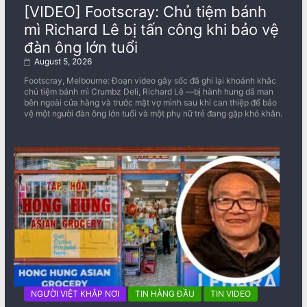
[VIDEO] Footscray: Chủ tiệm bánh
mì Richard Lê bị tấn công khi bảo vệ
đàn ông lớn tuổi
August 5, 2026
Footscray, Melbourne: Đoạn video gây sốc đã ghi lại khoảnh khắc
chủ tiệm bánh mì Crumbz Deli, Richard Lê —bị hành hung dã man
bên ngoài cửa hàng và trước mặt vợ mình sau khi can thiệp để bảo
vệ một người đàn ông lớn tuổi và một phụ nữ trẻ đang gặp khó khăn.
NGƯỜI VIỆT KHẮP NƠI
TIN HÀNG ĐẦU
TIN VIDEO