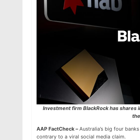
Investment firm BlackRock has shares in
th
AAP FactCheck –
Australia’s big four ban
contrary to a viral social media claim.