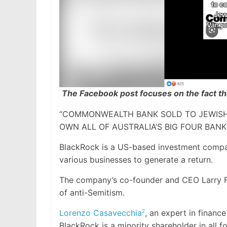
The Facebook post focuses on the fact t
“COMMONWEALTH BANK SOLD TO JEWISH
OWN ALL OF AUSTRALIA’S BIG FOUR BANK
BlackRock is a US-based investment compan
various businesses to generate a return.
The company’s co-founder and CEO Larry Fin
of anti-Semitism.
Lorenzo Casavecchia
, an expert in financ
2
BlackRock is a minority shareholder in all 