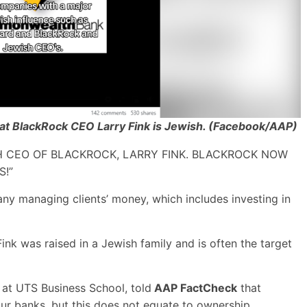
hat BlackRock CEO Larry Fink is Jewish. (Facebook/AAP)
 CEO OF BLACKROCK, LARRY FINK. BLACKROCK NOW
S!”
y managing clients’ money, which includes investing in
k was raised in a Jewish family and is often the target
e at UTS Business School, told
AAP FactCheck
that
four banks, but this does not equate to ownership.