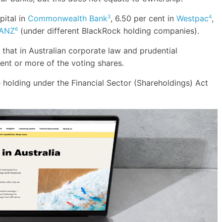
pital in
Commonwealth Bank
, 6.50 per cent in
Westpac
,
3
4
ANZ
(under different BlackRock holding companies).
6
that in Australian corporate law and prudential
cent or more of the voting shares.
 holding under the Financial Sector (Shareholdings) Act