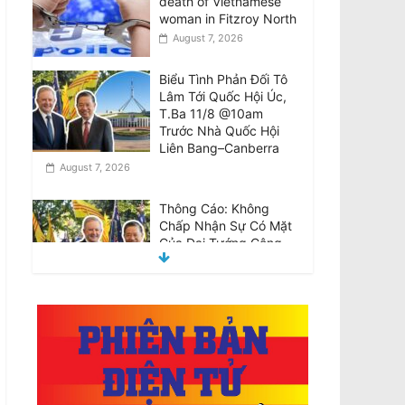
death of Vietnamese
woman in Fitzroy North
August 7, 2026
Biểu Tình Phản Đối Tô
Lâm Tới Quốc Hội Úc,
T.Ba 11/8 @10am
Trước Nhà Quốc Hội
Liên Bang–Canberra
August 7, 2026
Thông Cáo: Không
Chấp Nhận Sự Có Mặt
Của Đại Tướng Công
An –Tổng Bí Thư Kiêm
Chủ Tịch Nước
CHXHCN Việt Nam Thăm Viếng Nước Úc.
August 7, 2026
Announcement:
Objection to the Visit of
General of Public