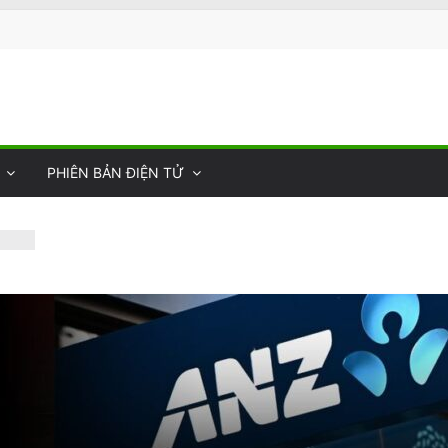
PHIÊN BẢN ĐIỆN TỬ
y
 của
hợ
tấn
vong
n Van