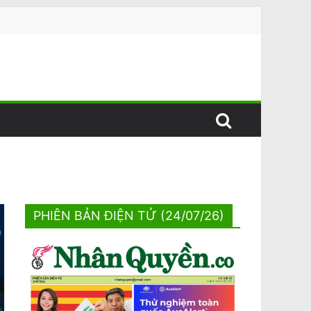
PHIÊN BẢN ĐIỆN TỬ (24/07/26)