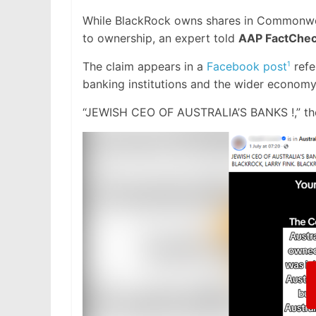
While BlackRock owns shares in Commonwea
to ownership, an expert told
AAP FactChe
The claim appears in a
Facebook post
refe
1
banking institutions and the wider economy
“JEWISH CEO OF AUSTRALIA’S BANKS !,” the