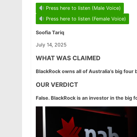
Press here to listen (Male Voice)
Press here to listen (Female Voice)
Soofia Tariq
July 14, 2025
WHAT WAS CLAIMED
BlackRock owns all of Australia’s big four 
OUR VERDICT
False. BlackRock is an investor in the big 