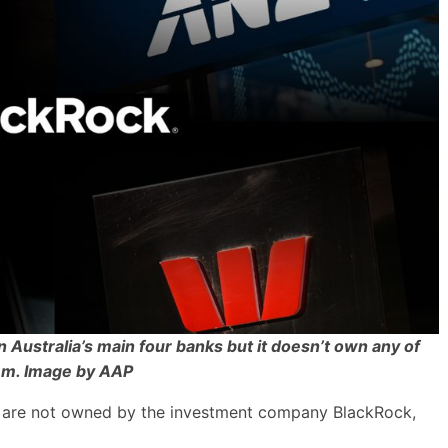
 Australia’s main four banks but it doesn’t own any of
em. Image by AAP
ks are not owned by the investment company BlackRock,