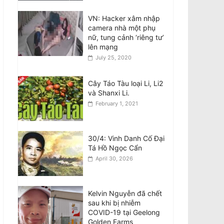
Teens involved in fatal
VN: Hacker xâm nhập
attack on Van Viet
camera nhà một phụ
Truong freed on bail
nữ, tung cảnh ‘riêng tư’
August 8, 2026
lên mạng
July 25, 2020
VIDEO: ATSB điều tra 2
máy bay Qantas suýt
Cây Táo Tàu loại Li, Li2
đâm nhau ở Sydney
và Shanxi Li.
August 8, 2026
February 1, 2021
Đàn ông bị buộc tội sau
cái chết của phụ nữ
30/4: Vinh Danh Cố Đại
gốc Việt ở Fitzroy
Tá Hồ Ngọc Cẩn
North
April 30, 2026
August 7, 2026
Kelvin Nguyễn đã chết
sau khi bị nhiễm
COVID-19 tại Geelong
Golden Farms