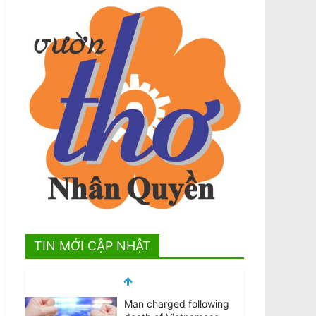
TIN MỚI CẬP NHẬT
Man charged following