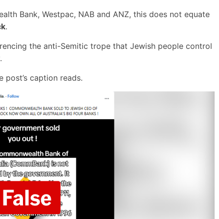
lth Bank, Westpac, NAB and ANZ, this does not equate
ck
.
rencing the anti-Semitic trope that Jewish people control
.
 post’s caption reads.