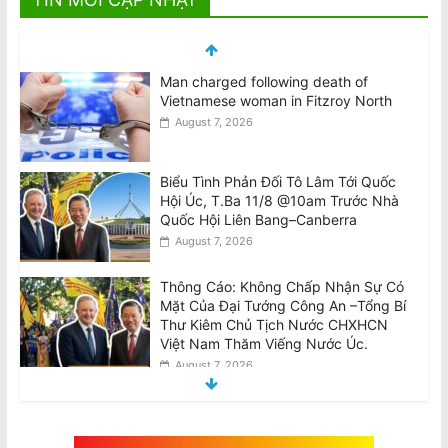
Man charged following death of
Vietnamese woman in Fitzroy North
August 7, 2026
Biểu Tình Phản Đối Tô Lâm Tới Quốc
Hội Úc, T.Ba 11/8 @10am Trước Nhà
Quốc Hội Liên Bang–Canberra
August 7, 2026
Thông Cáo: Không Chấp Nhận Sự Có
Mặt Của Đại Tướng Công An –Tổng Bí
Thư Kiêm Chủ Tịch Nước CHXHCN
Việt Nam Thăm Viếng Nước Úc.
August 7, 2026
Announcement: Objection to the Visit
of General of Public Security, General