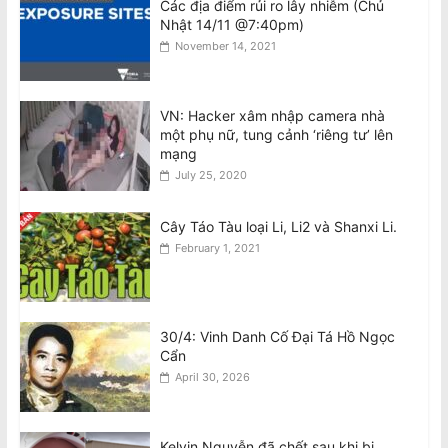
August 8, 2026
Các địa điểm rủi ro lây nhiễm (Chủ
Nhật 14/11 @7:40pm)
November 14, 2021
VIDEO: ATSB điều tra 2 máy bay
Qantas suýt đâm nhau ở Sydney
August 8, 2026
VN: Hacker xâm nhập camera nhà
một phụ nữ, tung cảnh ‘riêng tư’ lên
mạng
Đàn ông bị buộc tội sau cái chết của
July 25, 2020
phụ nữ gốc Việt ở Fitzroy North
August 7, 2026
Cây Táo Tàu loại Li, Li2 và Shanxi Li.
February 1, 2021
30/4: Vinh Danh Cố Đại Tá Hồ Ngọc
Cẩn
April 30, 2026
Kelvin Nguyễn đã chết sau khi bị