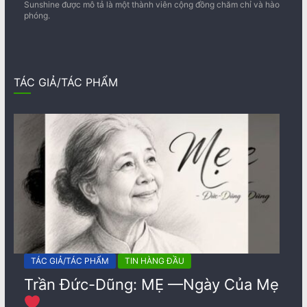
Sunshine được mô tả là một thành viên cộng đồng chăm chỉ và hào
phóng.
TÁC GIẢ/TÁC PHẨM
TÁC GIẢ/TÁC PHẨM
TIN HÀNG ĐẦU
Trần Đức-Dũng: MẸ —Ngày Của Mẹ