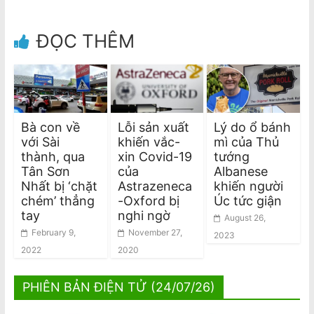
ĐỌC THÊM
Bà con về
Lỗi sản xuất
Lý do ổ bánh
với Sài
khiến vắc-
mì của Thủ
thành, qua
xin Covid-19
tướng
Tân Sơn
của
Albanese
Nhất bị ‘chặt
Astrazeneca
khiến người
chém’ thẳng
-Oxford bị
Úc tức giận
tay
nghi ngờ
August 26,
February 9,
November 27,
2023
2022
2020
PHIÊN BẢN ĐIỆN TỬ (24/07/26)