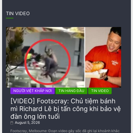
TIN VIDEO
NGƯỜI VIỆT KHẮP NƠI
TIN HÀNG ĐẦU
TIN VIDEO
[VIDEO] Footscray: Chủ tiệm bánh
mì Richard Lê bị tấn công khi bảo vệ
đàn ông lớn tuổi
August 5, 2026
Footscray, Melbourne: Đoạn video gây sốc đã ghi lại khoảnh khắc