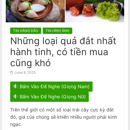
n
Viet Truong freed on bail
a
m
e
TIN HÀNG ĐẦU
TIN HÌNH ẢNH
s
Những loại quả đắt nhất
e
hành tinh, có tiền mua
N
e
cũng khó
w
June 8, 2025
s
p
Bấm Vào Để Nghe (Giọng Nam)
a
Bấm Vào Để Nghe (Giọng Nữ)
p
e
Trên thế giới có một số loại trái cây cực kỳ đắt
r
đỏ, giá của chúng sẽ khiến nhiều người phải kinh
ngạc.