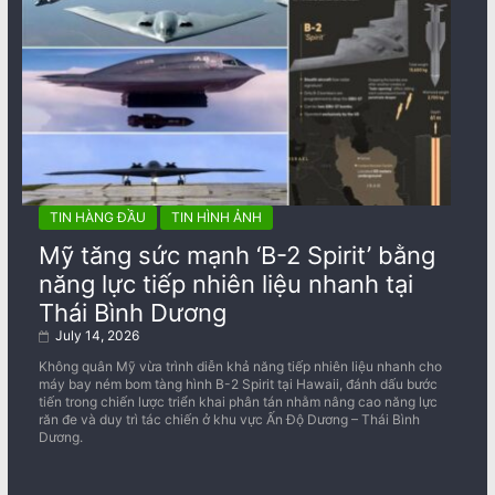
TIN HÀNG ĐẦU
TIN HÌNH ẢNH
Mỹ tăng sức mạnh ‘B-2 Spirit’ bằng
năng lực tiếp nhiên liệu nhanh tại
Thái Bình Dương
July 14, 2026
Không quân Mỹ vừa trình diễn khả năng tiếp nhiên liệu nhanh cho
máy bay ném bom tàng hình B-2 Spirit tại Hawaii, đánh dấu bước
tiến trong chiến lược triển khai phân tán nhằm nâng cao năng lực
răn đe và duy trì tác chiến ở khu vực Ấn Độ Dương – Thái Bình
Dương.