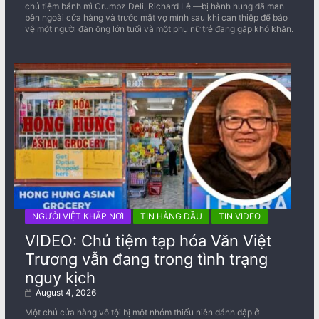
chủ tiệm bánh mì Crumbz Deli, Richard Lê —bị hành hung dã man
bên ngoài cửa hàng và trước mặt vợ mình sau khi can thiệp để bảo
vệ một người đàn ông lớn tuổi và một phụ nữ trẻ đang gặp khó khăn.
NGƯỜI VIỆT KHẮP NƠI
TIN HÀNG ĐẦU
TIN VIDEO
VIDEO: Chủ tiệm tạp hóa Văn Việt
Trương vẫn đang trong tình trạng
nguy kịch
August 4, 2026
Một chủ cửa hàng vô tội bị một nhóm thiếu niên đánh đập ở