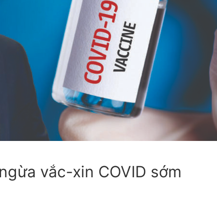
ực
ột
 ngừa vắc-xin COVID sớm