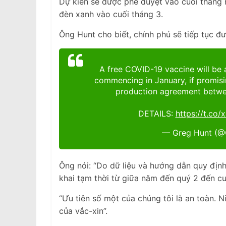
Dự kiến ​​sẽ được phê duyệt vào cuối tháng
đèn xanh vào cuối tháng 3.
Ông Hunt cho biết, chính phủ sẽ tiếp tục đư
A free COVID-19 vaccine will be 
commencing in January, if promisin
production agreement betwe
DETAILS:
https://t.co
— Greg Hunt (
Ông nói: “Do dữ liệu và hướng dẫn quy định
khai tạm thời từ giữa năm đến quý 2 đến cu
“Ưu tiên số một của chúng tôi là an toàn. 
của vắc-xin”.