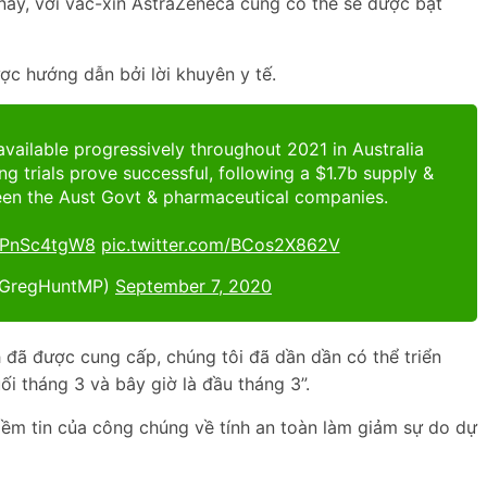
 này, với vắc-xin AstraZeneca cũng có thể sẽ được bật
ợc hướng dẫn bởi lời khuyên y tế.
available progressively throughout 2021 in Australia
g trials prove successful, following a $1.7b supply &
en the Aust Govt & pharmaceutical companies.
/xPnSc4tgW8
pic.twitter.com/BCos2X862V
@GregHuntMP)
September 7, 2020
 đã được cung cấp, chúng tôi đã dần dần có thể triển
ối tháng 3 và bây giờ là đầu tháng 3”.
Niềm tin của công chúng về tính an toàn làm giảm sự do dự