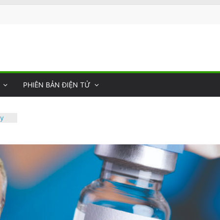
PHIÊN BẢN ĐIỆN TỬ
ày
 Sự
ng
ối
 Thư
hụ
òa
giản