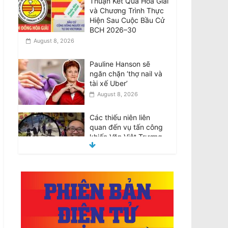
Thuận Kết Quả Hòa Giải
và Chương Trình Thực
Hiện Sau Cuộc Bầu Cử
BCH 2026–30
August 8, 2026
Pauline Hanson sẽ
ngăn chặn ‘thợ nail và
tài xế Uber’
August 8, 2026
Các thiếu niên liên
quan đến vụ tấn công
khiến Văn Việt Trương
tử vong được tại ngoại
August 8, 2026
Teens involved in fatal
attack on Van Viet
Truong freed on bail
August 8, 2026