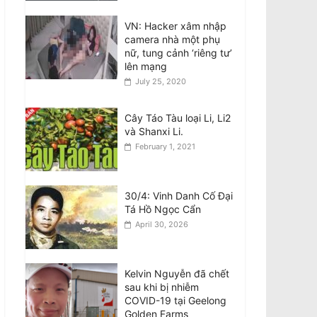
VN: Hacker xâm nhập
Bài Phản Biện Về Thông
camera nhà một phụ
Báo ngày 7/8 của Ô.
nữ, tung cảnh ‘riêng tư’
Nguyễn Quang Duy:
lên mạng
Sự Nguyện Biện Và
July 25, 2020
Hành Vi Vu Khống Hàm
Hồ Bắt Nguồn Từ Sự Gian Dối Nội Quy
August 8, 2026
Cây Táo Tàu loại Li, Li2
và Shanxi Li.
Tân BCH CĐNVTD-VIC:
February 1, 2021
Tóm Tắt Thư Luật Sư
Bằng Tiếng Việt
August 8, 2026
30/4: Vinh Danh Cố Đại
Tá Hồ Ngọc Cẩn
April 30, 2026
Kelvin Nguyễn đã chết
sau khi bị nhiễm
COVID-19 tại Geelong
Golden Farms