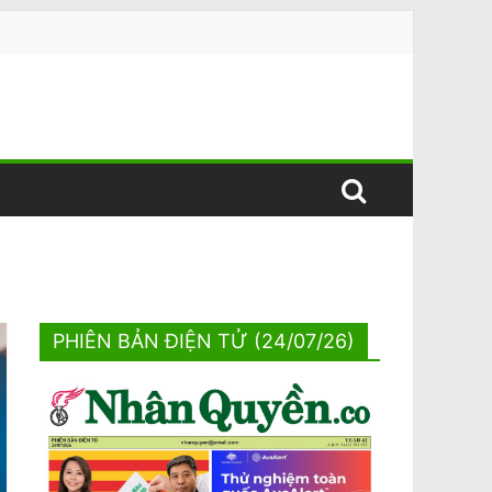
PHIÊN BẢN ĐIỆN TỬ (24/07/26)