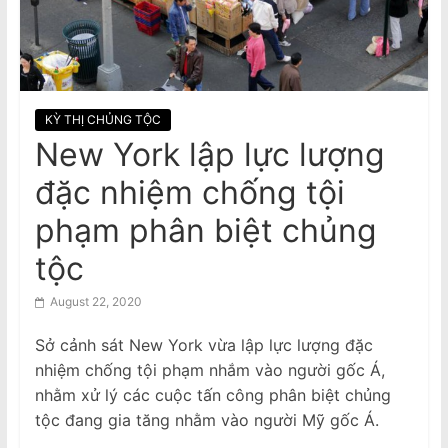
n
Daily Fine for Failure to Complete,
$3640 Penalty for False Information
a
Hai máy bay Jetstar và Qatar suýt
m
va chạm tại sân bay Sydney
e
s
KỲ THỊ CHỦNG TỘC
e
New York lập lực lượng
N
đặc nhiệm chống tội
e
phạm phân biệt chủng
w
s
tộc
p
August 22, 2020
a
p
Sở cảnh sát New York vừa lập lực lượng đặc
e
nhiệm chống tội phạm nhắm vào người gốc Á,
nhằm xử lý các cuộc tấn công phân biệt chủng
r
tộc đang gia tăng nhằm vào người Mỹ gốc Á.