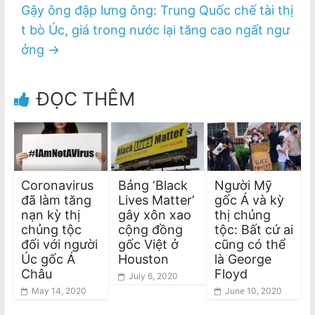
Gậy ông đập lưng ông: Trung Quốc chế tài thị
t bò Úc, giá trong nước lại tăng cao ngất ngư
ởng
→
ĐỌC THÊM
Coronavirus
Bảng ‘Black
Người Mỹ
đã làm tăng
Lives Matter’
gốc Á và kỳ
nạn kỳ thị
gây xôn xao
thị chủng
chủng tộc
cộng đồng
tộc: Bất cứ ai
đối với người
gốc Việt ở
cũng có thể
Úc gốc Á
Houston
là George
Châu
Floyd
July 6, 2020
May 14, 2020
June 10, 2020