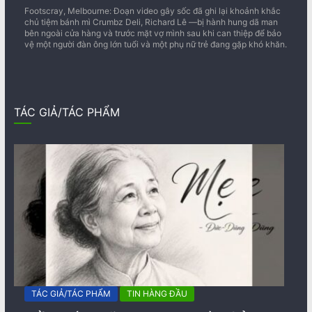
Footscray, Melbourne: Đoạn video gây sốc đã ghi lại khoảnh khắc
chủ tiệm bánh mì Crumbz Deli, Richard Lê —bị hành hung dã man
bên ngoài cửa hàng và trước mặt vợ mình sau khi can thiệp để bảo
vệ một người đàn ông lớn tuổi và một phụ nữ trẻ đang gặp khó khăn.
TÁC GIẢ/TÁC PHẨM
TÁC GIẢ/TÁC PHẨM
TIN HÀNG ĐẦU