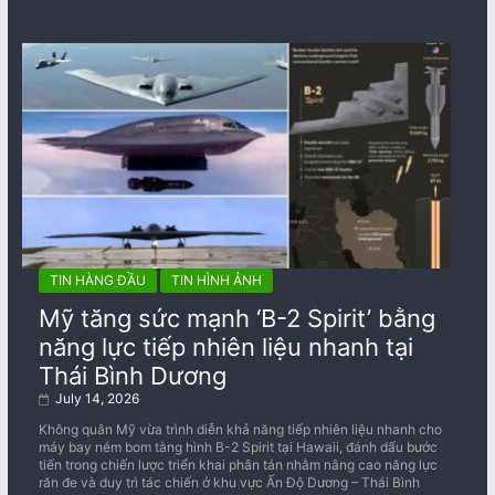
TIN HÀNG ĐẦU
TIN HÌNH ẢNH
Mỹ tăng sức mạnh ‘B-2 Spirit’ bằng
năng lực tiếp nhiên liệu nhanh tại
Thái Bình Dương
July 14, 2026
Không quân Mỹ vừa trình diễn khả năng tiếp nhiên liệu nhanh cho
máy bay ném bom tàng hình B-2 Spirit tại Hawaii, đánh dấu bước
tiến trong chiến lược triển khai phân tán nhằm nâng cao năng lực
răn đe và duy trì tác chiến ở khu vực Ấn Độ Dương – Thái Bình