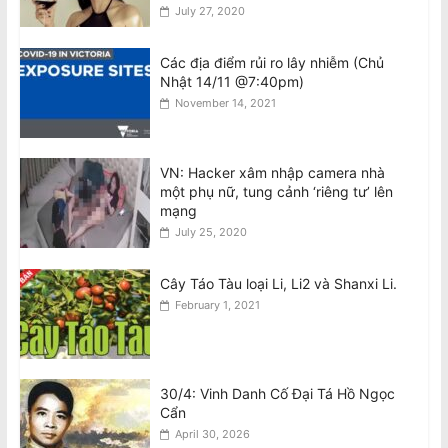
August 10, 2026
July 27, 2020
Các địa điểm rủi ro lây nhiễm (Chủ
Tô Lâm dự Diễn đàn Tech Connect tại
Nhật 14/11 @7:40pm)
Sydney, đối mặt các cuộc biểu tình
November 14, 2021
khắp Úc
August 10, 2026
VN: Hacker xâm nhập camera nhà
Tổng Bí thư kiêm Chủ tịch nước Tô
một phụ nữ, tung cảnh ‘riêng tư’ lên
Lâm đến Sydney tối 9/8, bắt đầu
mạng
chuyến thăm Úc
July 25, 2020
August 10, 2026
Cây Táo Tàu loại Li, Li2 và Shanxi Li.
February 1, 2021
30/4: Vinh Danh Cố Đại Tá Hồ Ngọc
Cẩn
April 30, 2026