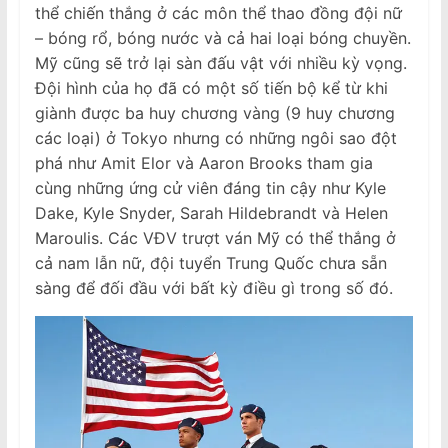
thể chiến thắng ở các môn thể thao đồng đội nữ
– bóng rổ, bóng nước và cả hai loại bóng chuyền.
Mỹ cũng sẽ trở lại sàn đấu vật với nhiều kỳ vọng.
Đội hình của họ đã có một số tiến bộ kể từ khi
giành được ba huy chương vàng (9 huy chương
các loại) ở Tokyo nhưng có những ngôi sao đột
phá như Amit Elor và Aaron Brooks tham gia
cùng những ứng cử viên đáng tin cậy như Kyle
Dake, Kyle Snyder, Sarah Hildebrandt và Helen
Maroulis. Các VĐV trượt ván Mỹ có thể thắng ở
cả nam lẫn nữ, đội tuyển Trung Quốc chưa sẵn
sàng để đối đầu với bất kỳ điều gì trong số đó.