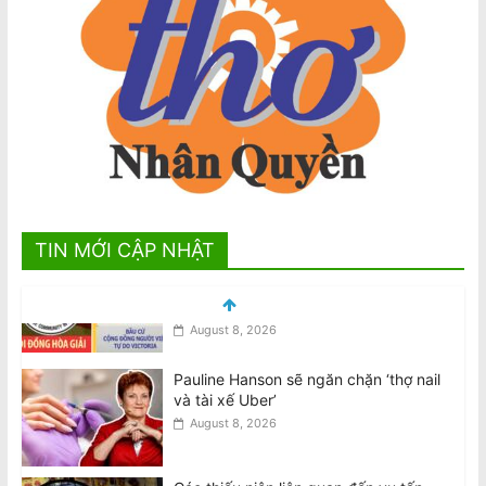
TIN MỚI CẬP NHẬT
Pauline Hanson sẽ ngăn chặn ‘thợ nail
và tài xế Uber’
August 8, 2026
Các thiếu niên liên quan đến vụ tấn
công khiến Văn Việt Trương tử vong