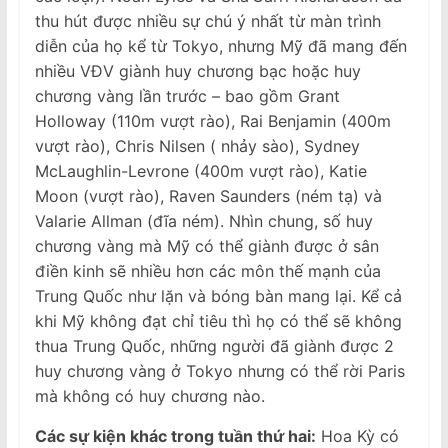
thu hút được nhiều sự chú ý nhất từ ​​màn trình
diễn của họ kể từ Tokyo, nhưng Mỹ đã mang đến
nhiều VĐV giành huy chương bạc hoặc huy
chương vàng lần trước – bao gồm Grant
Holloway (110m vượt rào), Rai Benjamin (400m
vượt rào), Chris Nilsen ( nhảy sào), Sydney
McLaughlin-Levrone (400m vượt rào), Katie
Moon (vượt rào), Raven Saunders (ném tạ) và
Valarie Allman (đĩa ném). Nhìn chung, số huy
chương vàng mà Mỹ có thể giành được ở sân
điền kinh sẽ nhiều hơn các môn thế mạnh của
Trung Quốc như lặn và bóng bàn mang lại. Kể cả
khi Mỹ không đạt chỉ tiêu thì họ có thể sẽ không
thua Trung Quốc, những người đã giành được 2
huy chương vàng ở Tokyo nhưng có thể rời Paris
mà không có huy chương nào.
Các sự kiện khác trong tuần thứ hai:
Hoa Kỳ có