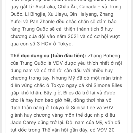
gay gắt từ Australia, Châu Âu, Canada – và Trung
Quốc. Li Bingjie, Xu Jiayu, Qin Haiyang, Zhang
Yufei và Pan Zhanle đều chắc chắn sẽ đảm bảo
rằng Trung Quốc sẽ cải thiện thành tích 6 huy
chương của đội vào năm 2021 và có cơ hội vượt
qua con số 3 HCV ở Tokyo.
Thể dục dụng cụ (tuần đầu tiên):
Zhang Boheng
của Trung Quốc là VĐV được yêu thích nhất ở nội
dung nam và có thể rời sàn đấu với nhiều huy
chương trong tay. Nhưng Mỹ đã có một màn trình
diễn vững chắc ở Tokyo ngay cả khi Simone Biles
gặp khó khăn. Bây giờ, Biles đã trở lại và được
cho là hay hơn bao giờ hết, đồng thời nhà vô
địch toàn năng ở Tokyo là Sunisa Lee và VĐV
giành huy chương vàng môn thể dục nhịp điệu
Jade Carey cũng trở lại. Đội nam của Mỹ, vốn đã
tụt dốc trong Thế vận hội gần đây, có VĐV 20