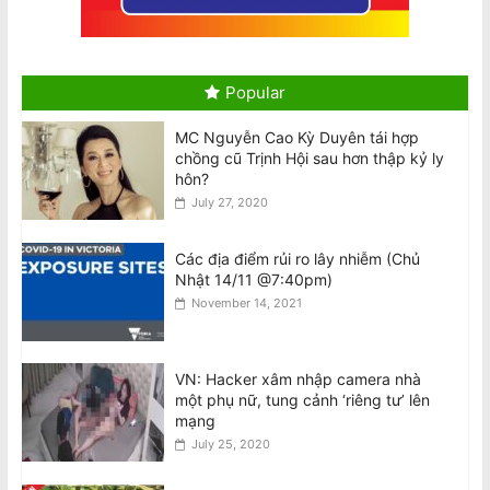
National Stroke Week: 6 Loại thực
phẩm giúp ngăn ngừa các cơn đột
quỵ, tử vong
August 8, 2026
Popular
MC Nguyễn Cao Kỳ Duyên tái hợp
Bài Phản Biện Về Thông Báo ngày 7/8
chồng cũ Trịnh Hội sau hơn thập kỷ ly
của Ô. Nguyễn Quang Duy: Sự
hôn?
Nguyện Biện Và Hành Vi Vu Khống
Hàm Hồ Bắt Nguồn Từ Sự Gian Dối Nội
July 27, 2020
Quy
August 8, 2026
Các địa điểm rủi ro lây nhiễm (Chủ
Nhật 14/11 @7:40pm)
Tân BCH CĐNVTD-VIC: Tóm Tắt Thư
November 14, 2021
Luật Sư Bằng Tiếng Việt
August 8, 2026
VN: Hacker xâm nhập camera nhà
một phụ nữ, tung cảnh ‘riêng tư’ lên
Ban Chấp Hành Chấp Thuận Kết Quả
mạng
Hòa Giải và Chương Trình Thực Hiện
July 25, 2020
Sau Cuộc Bầu Cử BCH 2026–30
August 8, 2026