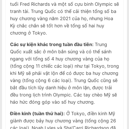
tuổi Fred Richards và một số cựu binh Olympic sẽ
tranh tài. Trung Quốc có thể cải thiện tổng số ba
huy chương vàng năm 2021 của họ, nhưng Hoa
Kỳ chắc chắn sẽ tốt hơn về tổng số hai huy
chương ở Tokyo.
Các sự kiện khác trong tuần đầu tiên:
Trung
Quốc xuất sắc ở môn bắn súng và có thể sánh
ngang với tổng số 4 huy chương vàng của họ
(tổng cộng 11 chiếc các loại) như tại Tokyo, trong
khi Mỹ sẽ phải vật lộn để có được ba huy chương
vàng (tổng cộng 6 các loại). Trung Quốc cũng sẽ
bắt đầu tích lũy danh hiệu ở môn lặn, được trải
đều trong lịch trình Olympic. Các tay chèo Mỹ sẽ
háo hức đóng góp vào số huy chương.
Điền kinh (tuần thứ hai):
Ở Tokyo, điền kinh Mỹ
giành được bảy huy chương vàng (tổng cộng 26
các loại). Noah Lyles và Sha’Carri Richardson đã