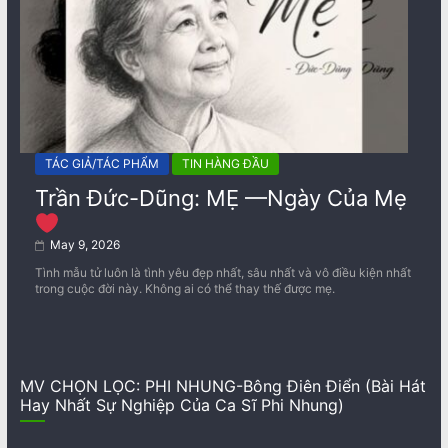
TÁC GIẢ/TÁC PHẨM
TIN HÀNG ĐẦU
Trần Đức-Dũng: MẸ —Ngày Của Mẹ
May 9, 2026
Tình mẫu tử luôn là tình yêu đẹp nhất, sâu nhất và vô điều kiện nhất
trong cuộc đời này. Không ai có thể thay thế được mẹ.
MV CHỌN LỌC: PHI NHUNG-Bông Điên Điển (Bài Hát
Hay Nhất Sự Nghiệp Của Ca Sĩ Phi Nhung)