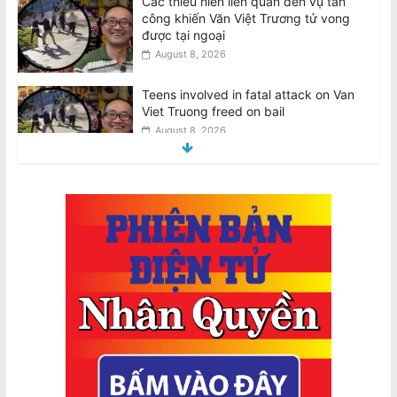
được tại ngoại
August 8, 2026
Teens involved in fatal attack on Van
Viet Truong freed on bail
August 8, 2026
VIDEO: ATSB điều tra 2 máy bay
Qantas suýt đâm nhau ở Sydney
August 8, 2026
Thiên Nguyễn bị buộc tội giết phụ nữ
gốc Việt, ngáp trong phiên tòa
August 8, 2026
National Stroke Week: Mẹo đơn giản
giúp giảm nguy cơ bị đột quỵ
August 8, 2026