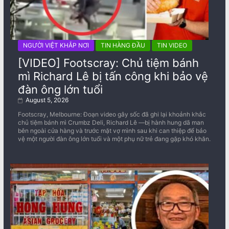
NGƯỜI VIỆT KHẮP NƠI
TIN HÀNG ĐẦU
TIN VIDEO
[VIDEO] Footscray: Chủ tiệm bánh
mì Richard Lê bị tấn công khi bảo vệ
đàn ông lớn tuổi
August 5, 2026
Footscray, Melbourne: Đoạn video gây sốc đã ghi lại khoảnh khắc
chủ tiệm bánh mì Crumbz Deli, Richard Lê —bị hành hung dã man
bên ngoài cửa hàng và trước mặt vợ mình sau khi can thiệp để bảo
vệ một người đàn ông lớn tuổi và một phụ nữ trẻ đang gặp khó khăn.