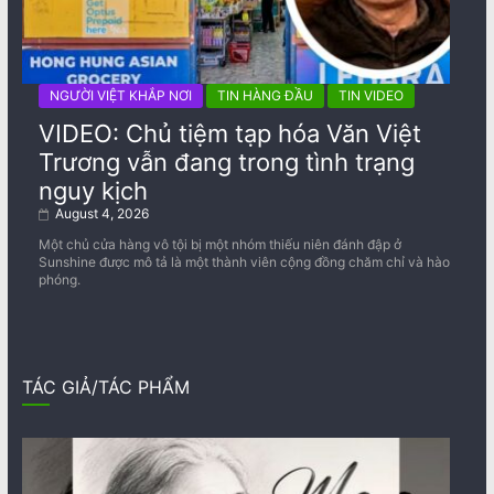
NGƯỜI VIỆT KHẮP NƠI
TIN HÀNG ĐẦU
TIN VIDEO
VIDEO: Chủ tiệm tạp hóa Văn Việt
Trương vẫn đang trong tình trạng
nguy kịch
August 4, 2026
Một chủ cửa hàng vô tội bị một nhóm thiếu niên đánh đập ở
Sunshine được mô tả là một thành viên cộng đồng chăm chỉ và hào
phóng.
TÁC GIẢ/TÁC PHẨM