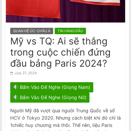
n
Thiên Nguyễn bị buộc tội giết phụ
nữ gốc Việt, ngáp trong phiên tòa
a
National Stroke Week: Mẹo đơn giản
m
giúp giảm nguy cơ bị đột quỵ
e
QUAN HỆ ÚC-CHÂU Á
TIN HÀNG ĐẦU
s
Mỹ vs TQ: Ai sẽ thắng
e
trong cuộc chiến đứng
N
e
đầu bảng Paris 2024?
w
July 27, 2024
s
p
Bấm Vào Để Nghe (Giọng Nam)
a
Bấm Vào Để Nghe (Giọng Nữ)
p
e
Người Mỹ đã vượt qua người Trung Quốc về số
r
HCV ở Tokyo 2020. Nhưng cách biệt khi đó chỉ là
1chiếc huy chương mà thôi. Thế nên, liệu Paris